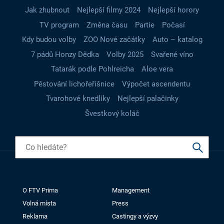
Jak zhubnout
Nejlepší filmy 2024
Nejlepší horory
TV program
Změna času
Partie
Počasí
Kdy budou volby
ZOO Nové začátky
Auto – katalog
7 pádů Honzy Dědka
Volby 2025
Svařené víno
Tatarák podle Pohlreicha
Aloe vera
Pěstování lichořeřišnice
Výpočet ascendentu
Tvarohové knedlíky
Nejlepší palačinky
Švestkový koláč
O FTV Prima
Management
Volná místa
Press
Reklama
Castingy a výzvy