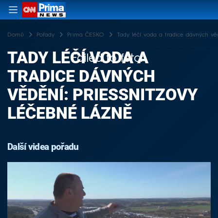
Domů
Pořady
Prima ČESKO
Tady léčí voda a tradice dávných věd
TADY LÉČÍ VODA A
Failed to fetch
TRADICE DÁVNÝCH
VĚDĚNÍ: PRIESSNITZOVY
LÉČEBNÉ LÁZNĚ
Další videa pořadu