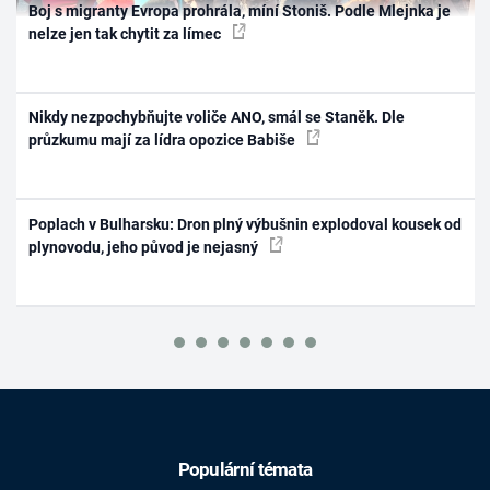
Boj s migranty Evropa prohrála, míní Stoniš. Podle Mlejnka je
nelze jen tak chytit za límec
Nikdy nezpochybňujte voliče ANO, smál se Staněk. Dle
průzkumu mají za lídra opozice Babiše
Poplach v Bulharsku: Dron plný výbušnin explodoval kousek od
plynovodu, jeho původ je nejasný
Populární témata