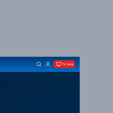
TV živě