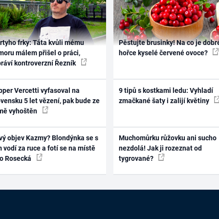
rtyho frky: Táta kvůli mému
Pěstujte brusinky! Na co je dobr
oru málem přišel o práci,
hořce kyselé červené ovoce?
práví kontroverzní Řezník
per Vercetti vyfasoval na
9 tipů s kostkami ledu: Vyhladí
vensku 5 let vězení, pak bude ze
zmačkané šaty i zalijí květiny
mě vyhoštěn
vý objev Kazmy? Blondýnka se s
Muchomůrku růžovku ani sucho
 vodí za ruce a fotí se na místě
nezdolá! Jak ji rozeznat od
ko Rosecká
tygrované?