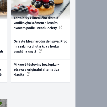
Tartaletky z lineckého těsta s
vanilkovým krémem a lesním
ovocem podle Bread Society
Oslavte Mezinárodní den piva: Proč
mrazák ničí chuť a kdy v horku
atr
vsadit na šnyt?
Mrkvové těstoviny bez lepku –
o
zdravá a originální alternativa
ně
klasiky