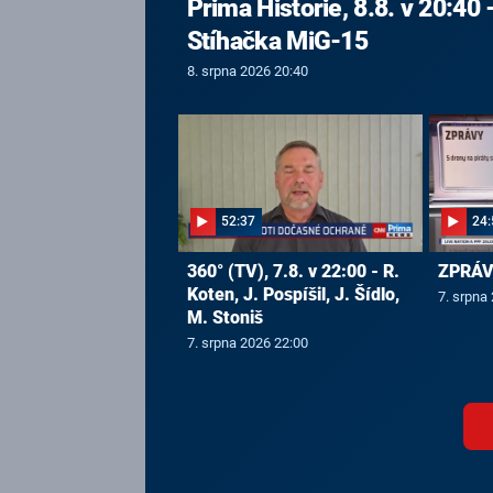
Prima Historie, 8.8. v 20:40 
Stíhačka MiG-15
8. srpna 2026 20:40
52:37
24:
360° (TV), 7.8. v 22:00 - R.
ZPRÁVY
Koten, J. Pospíšil, J. Šídlo,
7. srpna
M. Stoniš
7. srpna 2026 22:00