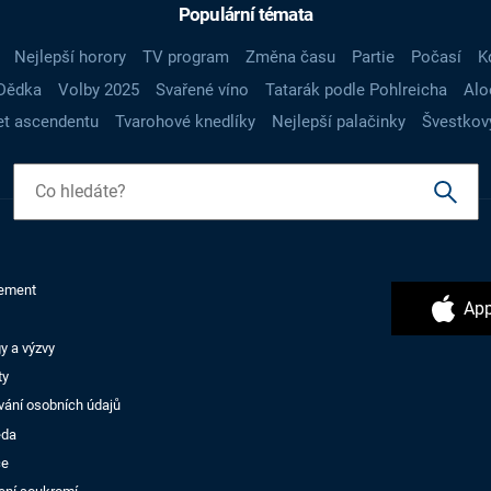
Populární témata
Nejlepší horory
TV program
Změna času
Partie
Počasí
K
Dědka
Volby 2025
Svařené víno
Tatarák podle Pohlreicha
Alo
t ascendentu
Tvarohové knedlíky
Nejlepší palačinky
Švestkov
ement
App
y a výzvy
ty
vání osobních údajů
ěda
ce