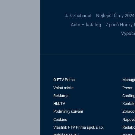
Jak zhubnout
Nejlepší filmy 2024
Auto – katalog
7 pádů Honzy 
Výpoče
O FTV Prima
Manag
Volná místa
Press
Reklama
Casting
HbbTV
Kontak
Podmínky užívání
Zpraco
Cookies
Nápov
Vlastník FTV Prima spol. s r.o.
Redak