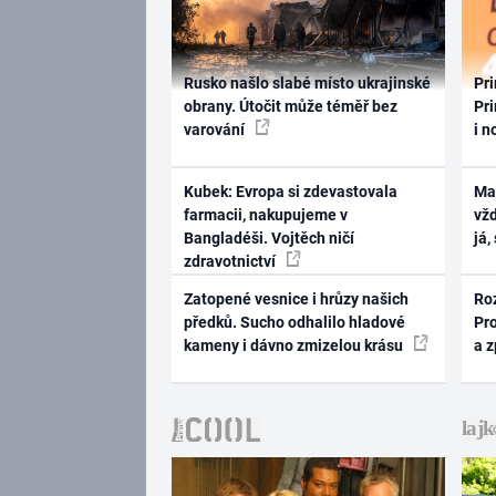
Rusko našlo slabé místo ukrajinské
Pri
obrany. Útočit může téměř bez
Pri
varování
i n
Kubek: Evropa si zdevastovala
Ma
farmacii, nakupujeme v
vž
Bangladéši. Vojtěch ničí
já,
zdravotnictví
Zatopené vesnice i hrůzy našich
Ro
předků. Sucho odhalilo hladové
Pr
kameny i dávno zmizelou krásu
a 