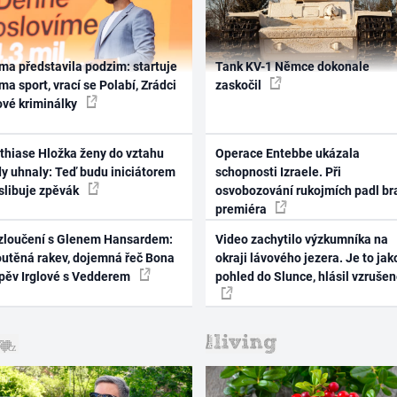
ma představila podzim: startuje
Tank KV-1 Němce dokonale
ma sport, vrací se Polabí, Zrádci
zaskočil
ové kriminálky
thiase Hložka ženy do vztahu
Operace Entebbe ukázala
dy uhnaly: Teď budu iniciátorem
schopnosti Izraele. Při
 slibuje zpěvák
osvobozování rukojmích padl br
premiéra
zloučení s Glenem Hansardem:
Video zachytilo výzkumníka na
outěná rakev, dojemná řeč Bona
okraji lávového jezera. Je to jak
zpěv Irglové s Vedderem
pohled do Slunce, hlásil vzruše