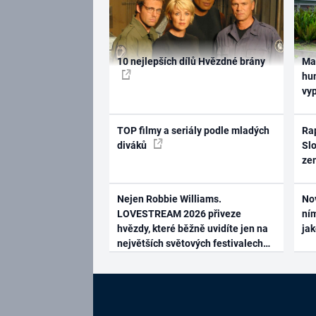
10 nejlepších dílů Hvězdné brány
Ma
hum
vy
TOP filmy a seriály podle mladých
Rap
diváků
Slo
ze
Nejen Robbie Williams.
No
LOVESTREAM 2026 přiveze
ním
hvězdy, které běžně uvidíte jen na
ja
největších světových festivalech