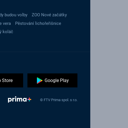
dy budou volby
ZOO Nové začátky
e vera
Pěstování lichořeřišnice
ý koláč
 Store
Google Play
© FTV Prima spol. s r.o.