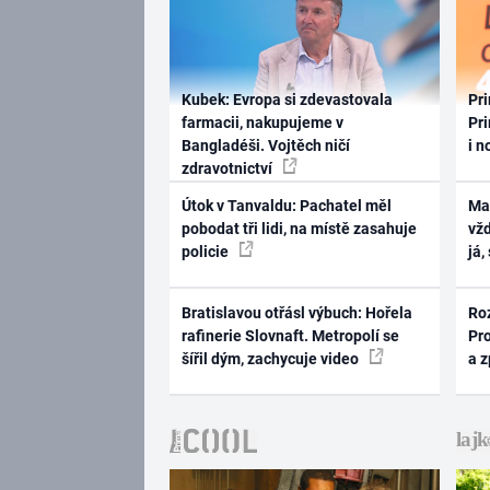
Kubek: Evropa si zdevastovala
Pri
farmacii, nakupujeme v
Pri
Bangladéši. Vojtěch ničí
i n
zdravotnictví
Útok v Tanvaldu: Pachatel měl
Ma
pobodat tři lidi, na místě zasahuje
vž
policie
já,
Bratislavou otřásl výbuch: Hořela
Ro
rafinerie Slovnaft. Metropolí se
Pr
šířil dým, zachycuje video
a 