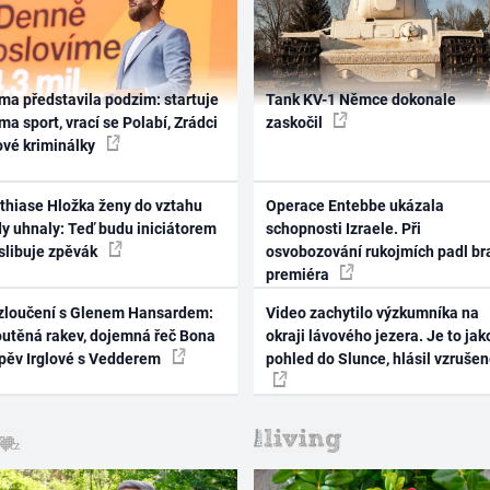
ma představila podzim: startuje
Tank KV-1 Němce dokonale
ma sport, vrací se Polabí, Zrádci
zaskočil
ové kriminálky
thiase Hložka ženy do vztahu
Operace Entebbe ukázala
dy uhnaly: Teď budu iniciátorem
schopnosti Izraele. Při
 slibuje zpěvák
osvobozování rukojmích padl br
premiéra
zloučení s Glenem Hansardem:
Video zachytilo výzkumníka na
outěná rakev, dojemná řeč Bona
okraji lávového jezera. Je to jak
zpěv Irglové s Vedderem
pohled do Slunce, hlásil vzruše