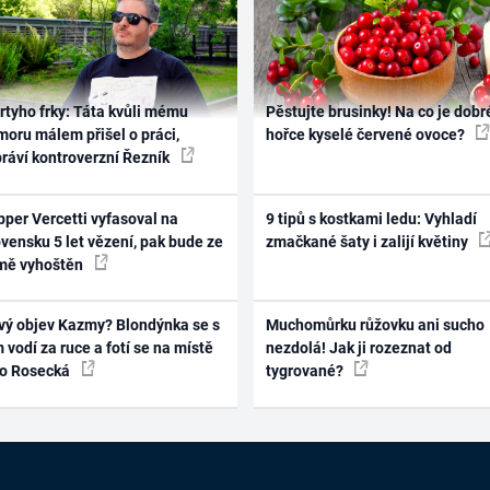
rtyho frky: Táta kvůli mému
Pěstujte brusinky! Na co je dobr
oru málem přišel o práci,
hořce kyselé červené ovoce?
práví kontroverzní Řezník
per Vercetti vyfasoval na
9 tipů s kostkami ledu: Vyhladí
vensku 5 let vězení, pak bude ze
zmačkané šaty i zalijí květiny
mě vyhoštěn
vý objev Kazmy? Blondýnka se s
Muchomůrku růžovku ani sucho
 vodí za ruce a fotí se na místě
nezdolá! Jak ji rozeznat od
ko Rosecká
tygrované?