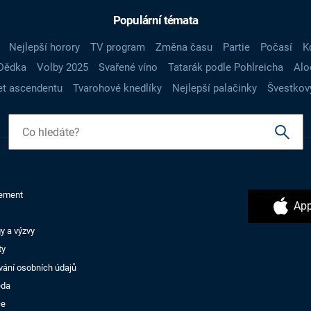
Populární témata
Nejlepší horory
TV program
Změna času
Partie
Počasí
K
Dědka
Volby 2025
Svařené víno
Tatarák podle Pohlreicha
Alo
t ascendentu
Tvarohové knedlíky
Nejlepší palačinky
Švestkov
ement
App
y a výzvy
ty
vání osobních údajů
ěda
ce