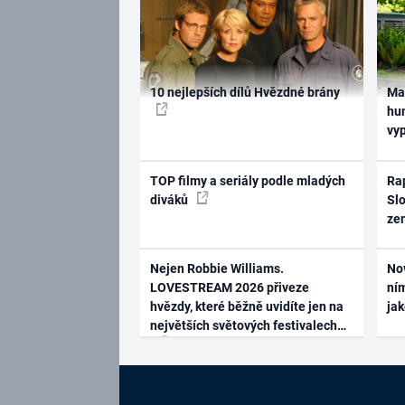
10 nejlepších dílů Hvězdné brány
Ma
hum
vy
TOP filmy a seriály podle mladých
Rap
diváků
Slo
ze
Nejen Robbie Williams.
No
LOVESTREAM 2026 přiveze
ním
hvězdy, které běžně uvidíte jen na
ja
největších světových festivalech