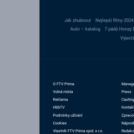
Jak zhubnout
Nejlepší filmy 2024
Auto – katalog
7 pádů Honzy 
Výpoče
O FTV Prima
Manag
Volná místa
Press
Reklama
Casting
HbbTV
Kontak
Podmínky užívání
Zpraco
Cookies
Nápov
Vlastník FTV Prima spol. s r.o.
Redak