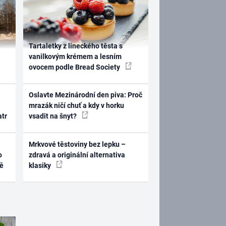
Tartaletky z lineckého těsta s
vanilkovým krémem a lesním
ovocem podle Bread Society
Oslavte Mezinárodní den piva: Proč
mrazák ničí chuť a kdy v horku
atr
vsadit na šnyt?
Mrkvové těstoviny bez lepku –
o
zdravá a originální alternativa
ně
klasiky