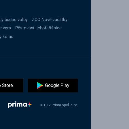
dy budou volby
ZOO Nové začátky
e vera
Pěstování lichořeřišnice
ý koláč
 Store
Google Play
© FTV Prima spol. s r.o.