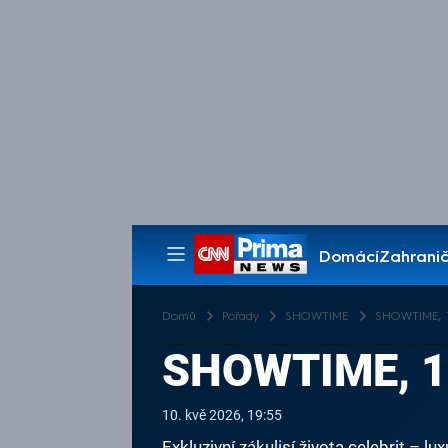
Domácí
Zahranič
Pořady
Domů
Pořady
SHOWTIME
SHOWTIME, 10
SHOWTIME, 10
10. kvě 2026, 19:55
Exkluzivní zákulisí života celebrit – l