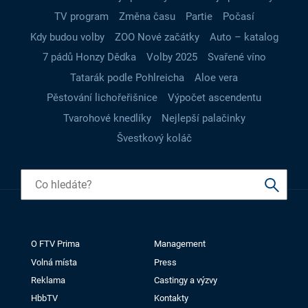
TV program
Změna času
Partie
Počasí
Kdy budou volby
ZOO Nové začátky
Auto – katalog
7 pádů Honzy Dědka
Volby 2025
Svařené víno
Tatarák podle Pohlreicha
Aloe vera
Pěstování lichořeřišnice
Výpočet ascendentu
Tvarohové knedlíky
Nejlepší palačinky
Švestkový koláč
O FTV Prima
Management
Volná místa
Press
Reklama
Castingy a výzvy
HbbTV
Kontakty