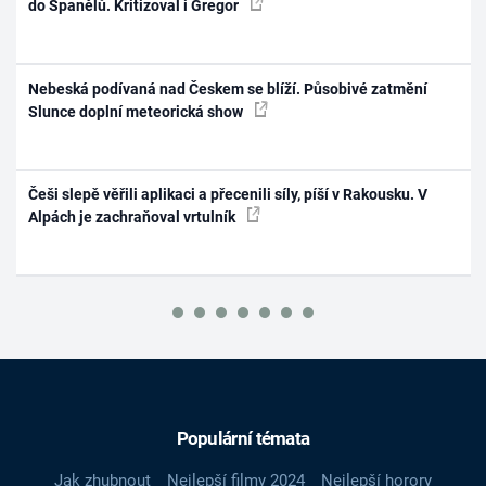
do Španělů. Kritizoval i Gregor
Nebeská podívaná nad Českem se blíží. Působivé zatmění
Slunce doplní meteorická show
Češi slepě věřili aplikaci a přecenili síly, píší v Rakousku. V
Alpách je zachraňoval vrtulník
Populární témata
Jak zhubnout
Nejlepší filmy 2024
Nejlepší horory