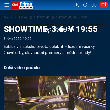
Domů
Pořady
SHOWTIME
SHOWTIME, 3.6. v 19:55
SHOWTIME, 3.6. V 19:55
Failed to fetch
3. čvn 2026, 19:55
Exkluzivní zákulisí života celebrit – luxusní večírky,
žhavé drby, slavnostní premiéry a módní trendy!
Další videa pořadu