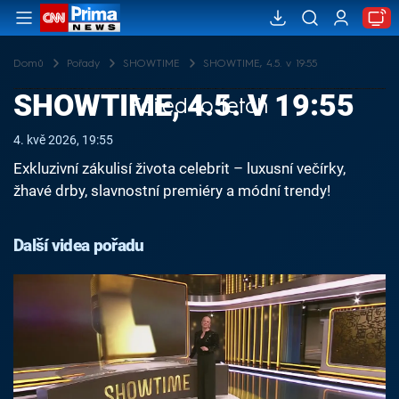
Domů
Pořady
SHOWTIME
SHOWTIME, 4.5. v 19:55
SHOWTIME, 4.5. V 19:55
Failed to fetch
4. kvě 2026, 19:55
Exkluzivní zákulisí života celebrit – luxusní večírky,
žhavé drby, slavnostní premiéry a módní trendy!
Další videa pořadu