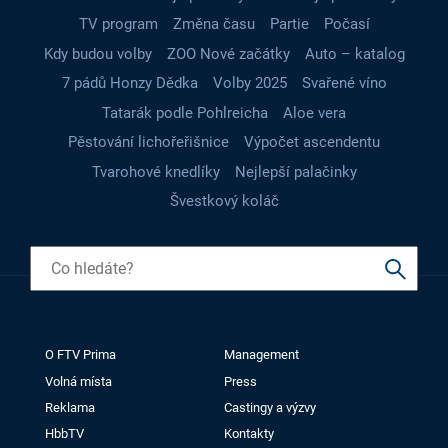
TV program
Změna času
Partie
Počasí
Kdy budou volby
ZOO Nové začátky
Auto – katalog
7 pádů Honzy Dědka
Volby 2025
Svařené víno
Tatarák podle Pohlreicha
Aloe vera
Pěstování lichořeřišnice
Výpočet ascendentu
Tvarohové knedlíky
Nejlepší palačinky
Švestkový koláč
O FTV Prima
Management
Volná místa
Press
Reklama
Castingy a výzvy
HbbTV
Kontakty