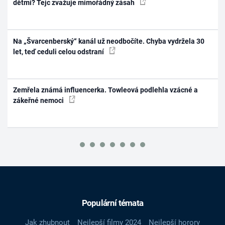
dětmi? Tejc zvažuje mimořádný zásah
Na „Švarcenberský“ kanál už neodbočíte. Chyba vydržela 30
let, teď ceduli celou odstraní
Zemřela známá influencerka. Towleová podlehla vzácné a
zákeřné nemoci
Populární témata
Jak zhubnout
Nejlepší filmy 2024
Nejlepší horory