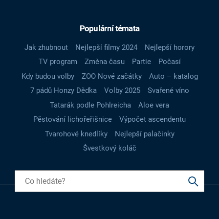
Populární témata
Jak zhubnout
Nejlepší filmy 2024
Nejlepší horory
TV program
Změna času
Partie
Počasí
Kdy budou volby
ZOO Nové začátky
Auto – katalog
7 pádů Honzy Dědka
Volby 2025
Svařené víno
Tatarák podle Pohlreicha
Aloe vera
Pěstování lichořeřišnice
Výpočet ascendentu
Tvarohové knedlíky
Nejlepší palačinky
Švestkový koláč