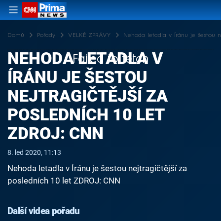
Domů
Pořady
VELKÉ ZPRÁVY
Nehoda letadla v Íránu je šestou n
NEHODA LETADLA V
Failed to fetch
ÍRÁNU JE ŠESTOU
NEJTRAGIČTĚJŠÍ ZA
POSLEDNÍCH 10 LET
ZDROJ: CNN
8. led 2020, 11:13
Nehoda letadla v Íránu je šestou nejtragičtější za
posledních 10 let ZDROJ: CNN
Další videa pořadu