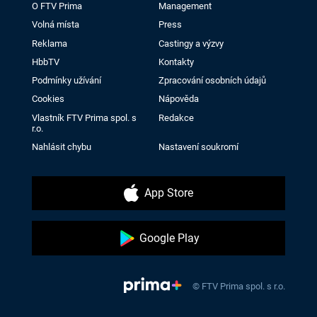
O FTV Prima
Management
Volná místa
Press
Reklama
Castingy a výzvy
HbbTV
Kontakty
Podmínky užívání
Zpracování osobních údajů
Cookies
Nápověda
Vlastník FTV Prima spol. s
Redakce
r.o.
Nahlásit chybu
Nastavení soukromí
App Store
Google Play
© FTV Prima spol. s r.o.