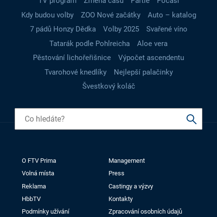
TV program
Změna času
Partie
Počasí
Kdy budou volby
ZOO Nové začátky
Auto – katalog
7 pádů Honzy Dědka
Volby 2025
Svařené víno
Tatarák podle Pohlreicha
Aloe vera
Pěstování lichořeřišnice
Výpočet ascendentu
Tvarohové knedlíky
Nejlepší palačinky
Švestkový koláč
O FTV Prima
Management
Volná místa
Press
Reklama
Castingy a výzvy
HbbTV
Kontakty
Podmínky užívání
Zpracování osobních údajů