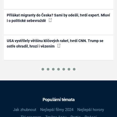
Přilákat migranty do Česka? Sami by odešli, tvrdí expert. Mluví
i o politické sebevraždě
USA vystřílely většinu klíčových raket, tvrdí CNN. Trump se
ostře ohradil, hrozí i vězením
Populární témata
Jak zhubnout
Nejlepší filmy 2024
Nejlepší horory