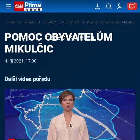
Domů
Pořady
ZPRÁVY Z REGIONŮ
Pomoc obyvatelům Mikulčic
POMOC OBYVATELŮM
Failed to fetch
MIKULČIC
4. říj 2021, 17:00
Další videa pořadu