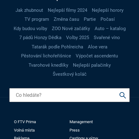
Jak zhubnout
Nejlepší filmy 2024
Nejlepší horory
TV program
Změna času
Partie
Počasí
Kdy budou volby
ZOO Nové začátky
Auto – katalog
7 pádů Honzy Dědka
Volby 2025
Svařené víno
Tatarák podle Pohlreicha
Aloe vera
Pěstování lichořeřišnice
Výpočet ascendentu
Tvarohové knedlíky
Nejlepší palačinky
Švestkový koláč
O FTV Prima
Management
Volná místa
Press
Reklama
Castingy a výzvy