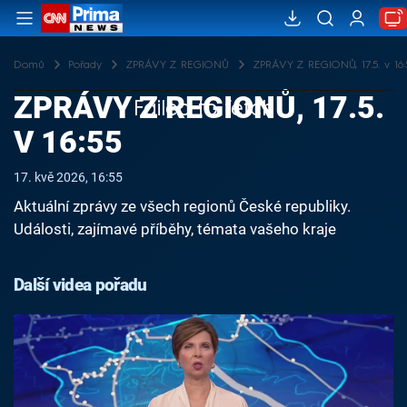
Domů
Pořady
ZPRÁVY Z REGIONŮ
ZPRÁVY Z REGIONŮ, 17.5. v 16:
ZPRÁVY Z REGIONŮ, 17.5.
Failed to fetch
V 16:55
17. kvě 2026, 16:55
Aktuální zprávy ze všech regionů České republiky.
Události, zajímavé příběhy, témata vašeho kraje
Další videa pořadu