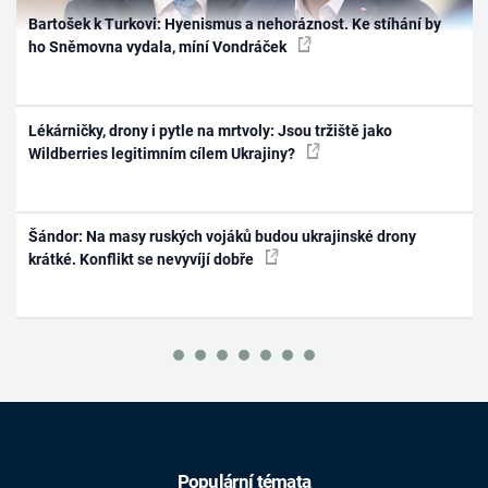
Bartošek k Turkovi: Hyenismus a nehoráznost. Ke stíhání by
ho Sněmovna vydala, míní Vondráček
Lékárničky, drony i pytle na mrtvoly: Jsou tržiště jako
Wildberries legitimním cílem Ukrajiny?
Šándor: Na masy ruských vojáků budou ukrajinské drony
krátké. Konflikt se nevyvíjí dobře
Populární témata