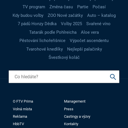
TV program
Změna času
Partie
Počasí
Kdy budou volby
ZOO Nové začátky
Auto – katalog
7 pádů Honzy Dědka
Volby 2025
Svařené víno
Tatarák podle Pohlreicha
Aloe vera
Pěstování lichořeřišnice
Výpočet ascendentu
Tvarohové knedlíky
Nejlepší palačinky
Švestkový koláč
O FTV Prima
Management
Volná místa
Press
Reklama
Castingy a výzvy
HbbTV
Kontakty