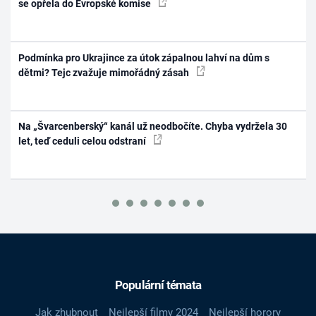
se opřela do Evropské komise
Podmínka pro Ukrajince za útok zápalnou lahví na dům s
dětmi? Tejc zvažuje mimořádný zásah
Na „Švarcenberský“ kanál už neodbočíte. Chyba vydržela 30
let, teď ceduli celou odstraní
Populární témata
Jak zhubnout
Nejlepší filmy 2024
Nejlepší horory