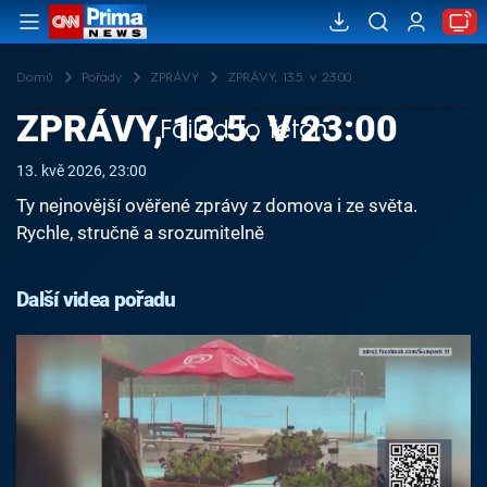
Domů
Pořady
ZPRÁVY
ZPRÁVY, 13.5. v 23:00
ZPRÁVY, 13.5. V 23:00
Failed to fetch
13. kvě 2026, 23:00
Ty nejnovější ověřené zprávy z domova i ze světa.
Rychle, stručně a srozumitelně
Další videa pořadu