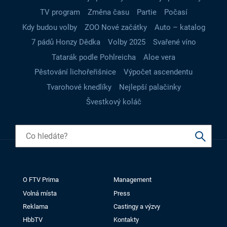
TV program
Změna času
Partie
Počasí
Kdy budou volby
ZOO Nové začátky
Auto – katalog
7 pádů Honzy Dědka
Volby 2025
Svařené víno
Tatarák podle Pohlreicha
Aloe vera
Pěstování lichořeřišnice
Výpočet ascendentu
Tvarohové knedlíky
Nejlepší palačinky
Švestkový koláč
O FTV Prima
Management
Volná místa
Press
Reklama
Castingy a výzvy
HbbTV
Kontakty