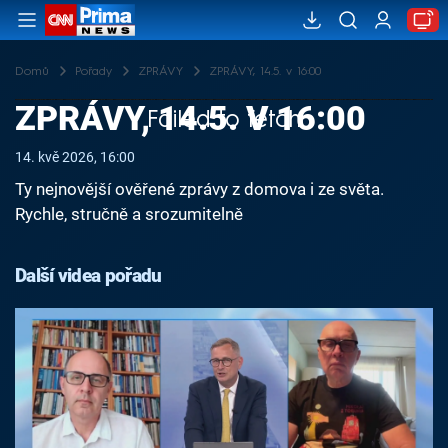
Domů
Pořady
ZPRÁVY
ZPRÁVY, 14.5. v 16:00
ZPRÁVY, 14.5. V 16:00
Failed to fetch
14. kvě 2026, 16:00
Ty nejnovější ověřené zprávy z domova i ze světa.
Rychle, stručně a srozumitelně
Další videa pořadu