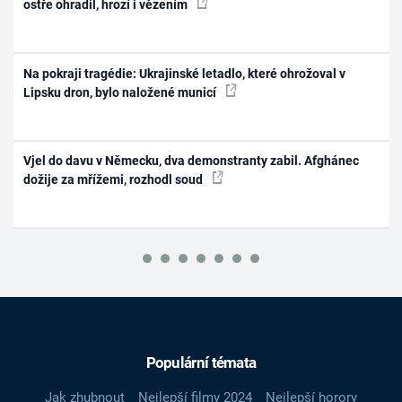
ostře ohradil, hrozí i vězením
Na pokraji tragédie: Ukrajinské letadlo, které ohrožoval v
Lipsku dron, bylo naložené municí
Vjel do davu v Německu, dva demonstranty zabil. Afghánec
dožije za mřížemi, rozhodl soud
Populární témata
Jak zhubnout
Nejlepší filmy 2024
Nejlepší horory