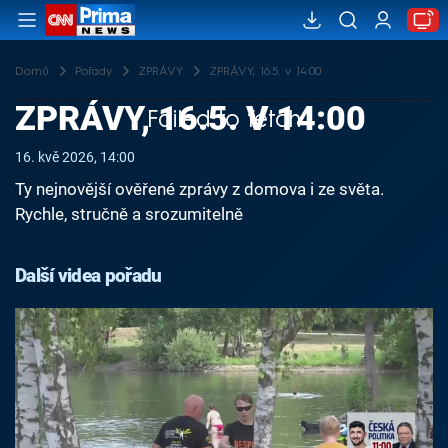
Domů
Pořady
ZPRÁVY
ZPRÁVY, 16.5. v 14:00
ZPRÁVY, 16.5. V 14:00
Failed to fetch
16. kvě 2026, 14:00
Ty nejnovější ověřené zprávy z domova i ze světa.
Rychle, stručně a srozumitelně
Další videa pořadu