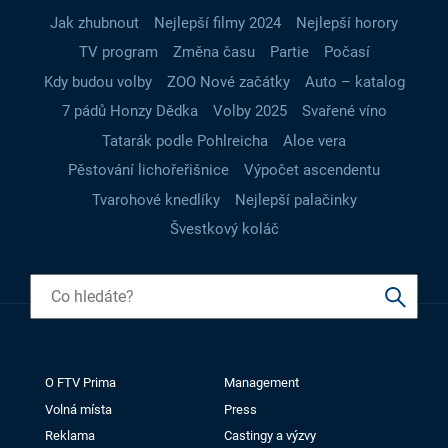
Jak zhubnout
Nejlepší filmy 2024
Nejlepší horory
TV program
Změna času
Partie
Počasí
Kdy budou volby
ZOO Nové začátky
Auto – katalog
7 pádů Honzy Dědka
Volby 2025
Svařené víno
Tatarák podle Pohlreicha
Aloe vera
Pěstování lichořeřišnice
Výpočet ascendentu
Tvarohové knedlíky
Nejlepší palačinky
Švestkový koláč
O FTV Prima
Management
Volná místa
Press
Reklama
Castingy a výzvy