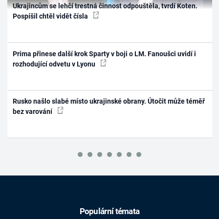
Ukrajincům se lehčí trestná činnost odpouštěla, tvrdí Koten.
Pospíšil chtěl vidět čísla
Prima přinese další krok Sparty v boji o LM. Fanoušci uvidí i
rozhodující odvetu v Lyonu
Rusko našlo slabé místo ukrajinské obrany. Útočit může téměř
bez varování
Populární témata