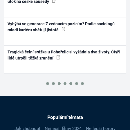
útok na české sousedy
Vyhýbá se generace Z vedoucím pozicím? Podle sociologů
mladí kariéru obětují jistotě
Tragická čelní srážka u Pohořelic si vyžádala dva životy. Čtyři
lidé utrpěli těžká zranění
Populární témata
Jak zhubnout
Nejlepší filmy 2024
Nejlepší horory