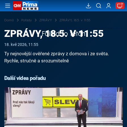
Domů
Pořady
ZPRÁVY
ZPRÁVY, 18.5. v 11:55
ZPRÁVY, 18.5. V 11:55
Failed to fetch
18. kvě 2026, 11:55
Ty nejnovější ověřené zprávy z domova i ze světa.
Rychle, stručně a srozumitelně
Další videa pořadu