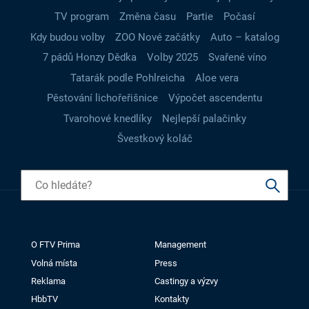
TV program
Změna času
Partie
Počasí
Kdy budou volby
ZOO Nové začátky
Auto – katalog
7 pádů Honzy Dědka
Volby 2025
Svařené víno
Tatarák podle Pohlreicha
Aloe vera
Pěstování lichořeřišnice
Výpočet ascendentu
Tvarohové knedlíky
Nejlepší palačinky
Švestkový koláč
O FTV Prima
Management
Volná místa
Press
Reklama
Castingy a výzvy
HbbTV
Kontakty