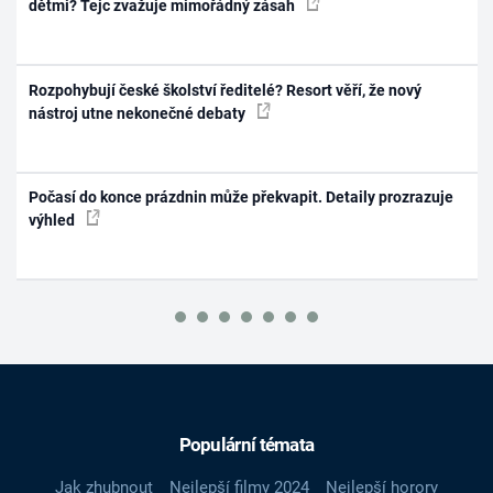
dětmi? Tejc zvažuje mimořádný zásah
Rozpohybují české školství ředitelé? Resort věří, že nový
nástroj utne nekonečné debaty
Počasí do konce prázdnin může překvapit. Detaily prozrazuje
výhled
Populární témata
Jak zhubnout
Nejlepší filmy 2024
Nejlepší horory