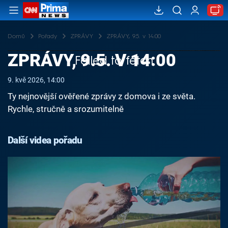
Domů
Pořady
ZPRÁVY
ZPRÁVY, 9.5. v 14:00
ZPRÁVY, 9.5. V 14:00
Failed to fetch
9. kvě 2026, 14:00
Ty nejnovější ověřené zprávy z domova i ze světa.
Rychle, stručně a srozumitelně
Další videa pořadu