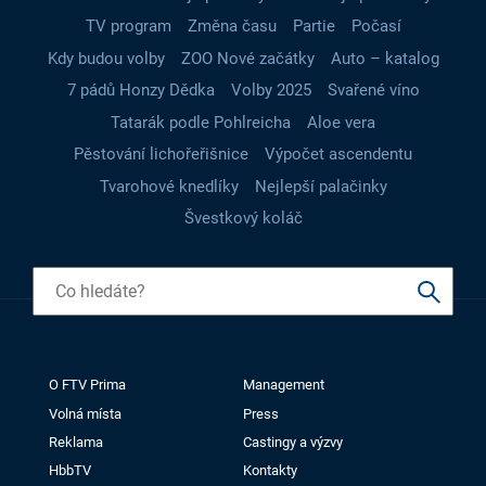
TV program
Změna času
Partie
Počasí
Kdy budou volby
ZOO Nové začátky
Auto – katalog
7 pádů Honzy Dědka
Volby 2025
Svařené víno
Tatarák podle Pohlreicha
Aloe vera
Pěstování lichořeřišnice
Výpočet ascendentu
Tvarohové knedlíky
Nejlepší palačinky
Švestkový koláč
O FTV Prima
Management
Volná místa
Press
Reklama
Castingy a výzvy
HbbTV
Kontakty