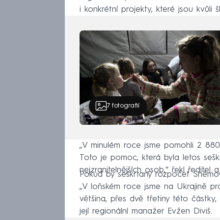
i konkrétní projekty, které jsou kvůli 
7
fotografií
„V minulém roce jsme pomohli 2 880
Toto je pomoc, která byla letos seškr
nejzranitelnějších osob,“ řekl ředite
Pokud by seškrtaný rozpočet Sněmovna
„V loňském roce jsme na Ukrajině pra
většina, přes dvě třetiny této částk
její regionální manažer Evžen Diviš.