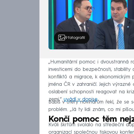
9
fotografií
„Humanitární pomoc i dvoustranná ro
investicemi do bezpečnosti, stability 
konfliktů a migrace, k ekonomickým p
jména ČR v zahraničí. Jejich výrazné
oslabení schopnosti reagovat na kri
zemi,“
uvádí v dopise
.
Babiš v úterý novinářům řekl, že se
problém. „Já ty lidi znám, co mi píšou,
Končí pomoc těm nejzr
Kvůli škrtům svolalo na středeční do
organizací společnou tiskovou konfere