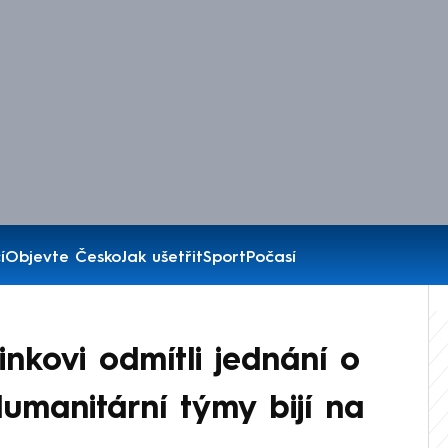
í
Objevte Česko
Jak ušetřit
Sport
Počasí
inkovi odmítli jednání o
umanitární týmy bijí na