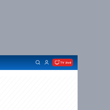
TV živě