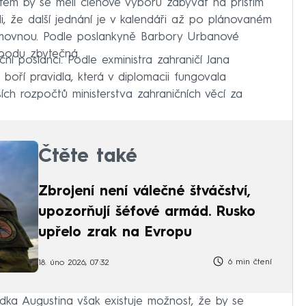
atem by se měli členové výboru zabývat na příštím
vali, že další jednání je v kalendáři až po plánovaném
ěmovnou. Podle poslankyně Barbory Urbanové
bodu zbytečná.
ční poslanci. Podle exministra zahraničí Jana
boří pravidla, která v diplomacii fungovala
jších rozpočtů ministerstva zahraničních věcí za
Čtěte také
Zbrojení není válečné štváčství,
upozorňují šéfové armád. Rusko
upřelo zrak na Evropu
6 min čtení
18. úno 2026, 07:32
dka Augustina však existuje možnost, že by se