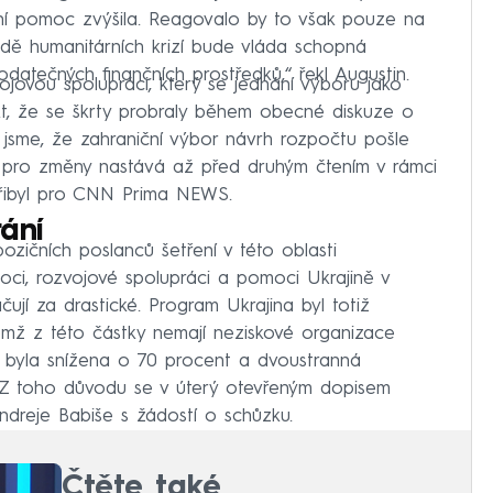
ní pomoc zvýšila. Reagovalo by to však pouze na
padě humanitárních krizí bude vláda schopná
atečných finančních prostředků,“ řekl Augustin.
ojovou spolupráci, který se jednání výboru jako
akt, že se škrty probraly během obecné diskuze o
i jsme, že zahraniční výbor návrh rozpočtu pošle
tor pro změny nastává až před druhým čtením v rámci
Přibyl pro CNN Prima NEWS.
ání
zičních poslanců šetření v této oblasti
oci, rozvojové spolupráci a pomoci Ukrajině v
čují za drastické. Program Ukrajina byl totiž
čemž z této částky nemají neziskové organizace
 byla snížena o 70 procent a dvoustranná
 Z toho důvodu se v úterý otevřeným dopisem
ndreje Babiše s žádostí o schůzku.
Čtěte také