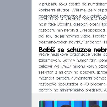
v průběhu roku částka na humanitár
konkrétní situace. „Věříme, že v pří
operativně rozhodnout o uvolnění dod
Pavel Přibyl z Českého fóra pro rozv
host také účastnil, alespoň ocenil f
rozpočtu ministerstva. „Předpokládal
dál tak, jak jej navrhla vláda. Pros
pozměňovacích návrhů,“ zhodnotil 
Babiš se schůzce nebr
Právě neziskové organizace vedle opo
zalarmovaly. Škrty v humanitární pom
celkové výši 746,7 milionu korun ozna
seškrtán z miliardy na polovinu (při
možnost čerpat), humanitární pomoc
rozvojová spolupráce o 40 procent.
obrátily na ministerského předsedu A