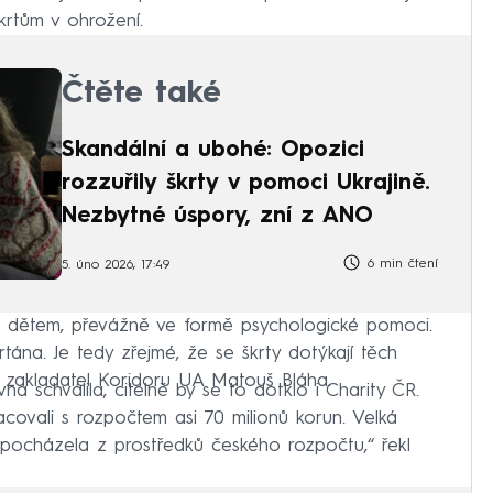
škrtům v ohrožení.
Čtěte také
Skandální a ubohé: Opozici
rozzuřily škrty v pomoci Ukrajině.
Nezbytné úspory, zní z ANO
6 min čtení
5. úno 2026, 17:49
 dětem, převážně ve formě psychologické pomoci.
tána. Je tedy zřejmé, že se škrty dotýkají těch
l a zakladatel Koridoru UA Matouš Bláha.
 schválila, citelně by se to dotklo i Charity ČR.
covali s rozpočtem asi 70 milionů korun. Velká
y, pocházela z prostředků českého rozpočtu,“ řekl