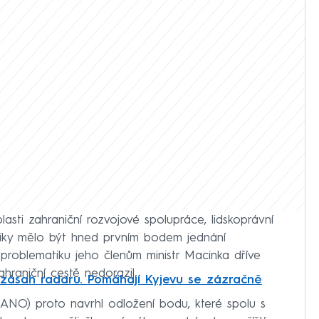
asti zahraniční rozvojové spolupráce, lidskoprávní
bliky mělo být hned prvním bodem jednání
 problematiku jeho členům ministr Macinka dříve
zahraniční cestě nedorazil.
 zásah radaru. Pomáhají Kyjevu se zázračně
NO) proto navrhl odložení bodu, které spolu s