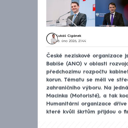
Lukáš Cigánek
18. úno 2026, 21:44
České neziskové organizace js
Babiše (ANO) v oblasti rozvoj
předchozímu rozpočtu kabinet 
korun. Tématu se měli ve stř
zahraničního výboru. Na jednán
Macinka (Motoristé), a tak koal
Humanitární organizace dříve 
které kvůli škrtům přijdou o f