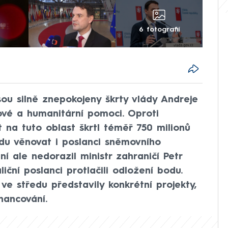
6 fotografií
ou silně znepokojeny škrty vlády Andreje
ové a humanitární pomoci. Oproti
na tuto oblast škrtl téměř 750 milionů
edu věnovat i poslanci sněmovního
í ale nedorazil ministr zahraničí Petr
iční poslanci protlačili odložení bodu.
ve středu představily konkrétní projekty,
inancování.