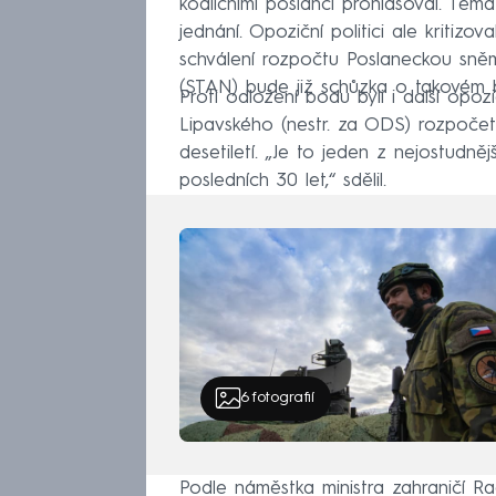
koaličními poslanci prohlasoval. Tém
jednání. Opoziční politici ale kritizo
schválení rozpočtu Poslaneckou sn
(STAN) bude již schůzka o takovém 
Proti odložení bodu byli i další opozi
Lipavského (nestr. za ODS) rozpočet 
desetiletí. „Je to jeden z nejostudně
posledních 30 let,“ sdělil.
6
fotografií
Podle náměstka ministra zahraničí Ra