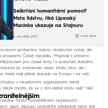
Seškrtání humanitární pomoci?
Msta lidstvu, říká Lipavský.
Macinka ukazuje na Stajnuru
6 min čtení
6. úno 2026, 21:07
zvojová spolupráce nejsou okrajovými výdaji, ale
a prosperity České republiky. Přispívají k prevenci
říležitostem pro české firmy i k budování dobrého
 omezení by znamenalo nejen ztrátu vlivu, ale i
ze, které mají přímé dopady na Evropu i na naši
 schůzkou s neziskovými organizacemi nemá
 takže myslím, že se s nimi klidně můžu sejít,“ řekl.
anitelnějším
poledne třináct humanitárních neziskových
nci. Jejich zástupci novinářům představili mimo jiné