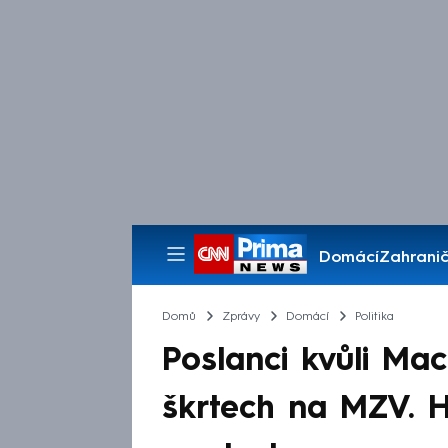
Domácí
Zahranič
Pořady
Domů
Zprávy
Domácí
Politika
Poslanci kvůli Mac
škrtech na MZV. H