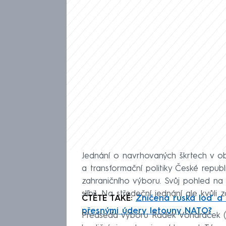
Jednání o navrhovaných škrtech v obl
a transformační politiky České repu
zahraničního výboru. Svůj pohled na
slíbil. Na středeční jednání ale kvůli 
ČTĚTE TAKÉ:
Zničená ruská loď a
přesnými údery letouny NATO?
Předseda výboru Radek Vondráček (A