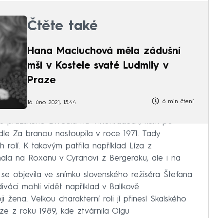
Čtěte také
Hana Maciuchová měla zádušní
mši v Kostele svaté Ludmily v
Praze
6 min čtení
16. úno 2021, 15:44
ou pražského Divadla na Vinohradech, kam po
dle Za branou nastoupila v roce 1971. Tady
 rolí. K takovým patřila například Líza z
la na Roxanu v Cyranovi z Bergeraku, ale i na
vé se objevila ve snímku slovenského režiséra Štefana
iváci mohli vidět například v Balíkově
žena. Velkou charakterní roli jí přinesl Skalského
áze z roku 1989, kde ztvárnila Olgu