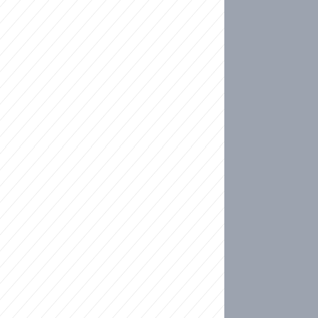
ideo
kat migranty do Česka? Sami by odešli, tvrdí exp
ické sebevraždě