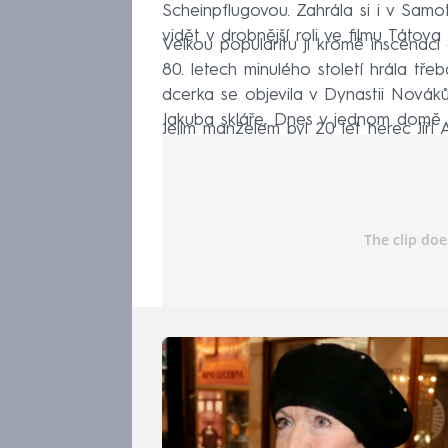
Scheinpflugovou. Zahrála si i v Samot
vidět v drobnější roli ve filmu Tátova
Velkou popularitu jí kromě inscenací 
80. letech minulého století hrála tře
dcerka se objevila v Dynastii Nováků
Jakuba skláře, Dnes v jednom domě č
Jejím manželem byl 20 let herec Jiří 
zůstalo bezdětné.