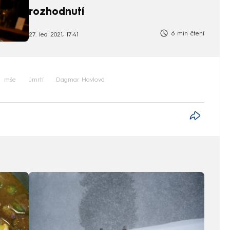
rozhodnutí
6 min čtení
27. led 2021, 17:41
mše
úmrtí
Dagmar Havlová