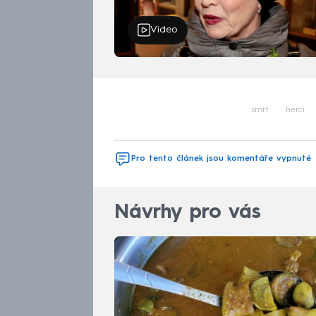
Video
smrt
herci
Pro tento článek jsou komentáře vypnuté
Návrhy pro vás