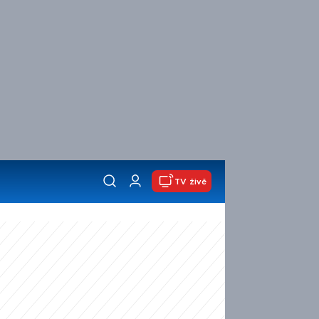
TV živě