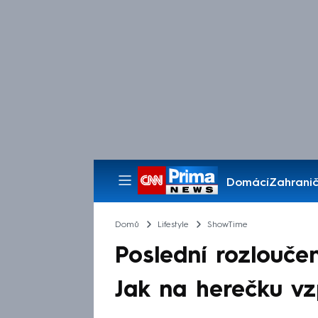
Domácí
Zahranič
Pořady
Domů
Lifestyle
ShowTime
Poslední rozlouče
Jak na herečku vz