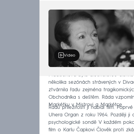
Video
Maciuchová byla dlouholetou členk
několika sezónách strávených v Diva
ztvárnila řadu zejména tragikomických
Obchodníka s deštěm. Ráda vzpomína
Markétku v Mistrovi a Markétce.
Řadu příležitostí jí nabídl film. Popr
Uhera Organ z roku 1964. Později ji d
psychologické sondě V každém pokoji 
film o Karlu Čapkovi Člověk proti zk