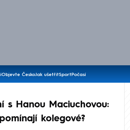
í
Objevte Česko
Jak ušetřit
Sport
Počasí
ní s Hanou Maciuchovou:
pomínají kolegové?