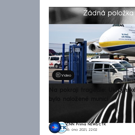
Žádná položka z
Výběr redakce
Video
Na pokraji tragédie: Ukrajinsk
bylo naložené municí
CNN Prima NEWS
,
ČTK
16. úno 2021, 22:02