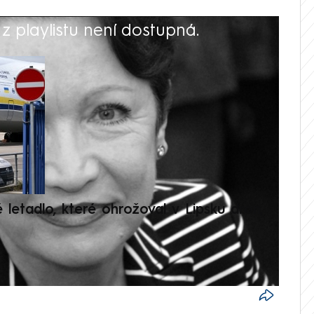
 playlistu není dostupná.
V
é letadlo, které ohrožoval v Lipsku dron,
Přilá
polit