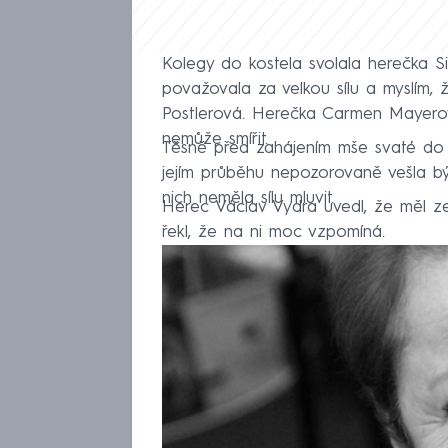
Kolegy do kostela svolala herečka S
považovala za velkou sílu a myslím,
Postlerová. Herečka Carmen Mayerová
nemůže smířit.
Těsně před zahájením mše svaté do k
jejím průběhu nepozorovaně vešla b
nich neměla sílu mluvit.
Herec Václav Vydra uvedl, že měl ze
řekl, že na ni moc vzpomíná.