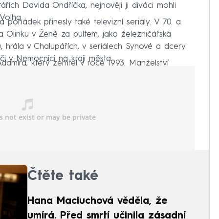
ářích Davida Ondříčka, nejnověji ji diváci mohli
 Volha.
a pohádek přinesly také televizní seriály. V 70. a
ba Olinku v Ženě za pultem, jako železničářská
, hrála v Chalupářích, v seriálech Synové a dcery
i v Nemocnici na kraji města.
Adamíra, který zemřel v roce 1993. Manželství
Čtěte také
Hana Maciuchová věděla, že
umírá. Před smrtí učinila zásadní