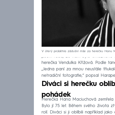
V úterý proběhla zádušní mše za herečku Hanu 
„Jsem ráda, že nám bylo umožněno s
herečka Vendulka Křížová. Podle tan
„Jedna paní za mnou neustále fňukal
netradiční fotografie,“ popsal Harape
Diváci si herečku oblí
pohádek
Herečka Hana Maciuchová zemřela p
Bylo jí 75 let. Během svého života ztv
rolí. Diváci si ji oblíbili například 