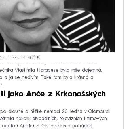
Maciuchovou.
Zdroj: ČTK
e důstojně rozloučit,“ okomentovala obřad
ečníka Vlastimila Harapese byla mše dojemná.
a a já se nedivím. Také tam byla krásná a
s.
bili jako Anče z Krkonošských
o dlouhé a těžké nemoci 26. ledna v Olomouci.
árnila několik divadelních, televizních i filmových
jako copatou Aničku z Krkonošských pohádek.