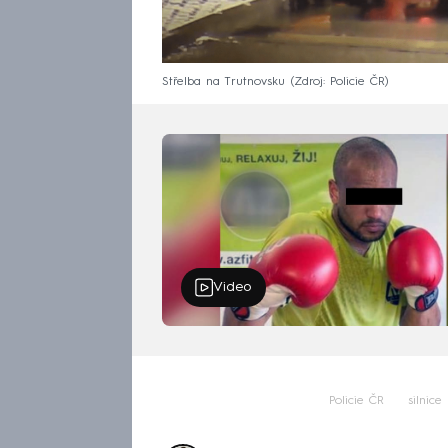
Střelba na Trutnovsku
Zdroj: Policie ČR
Video
Policie ČR
silnice