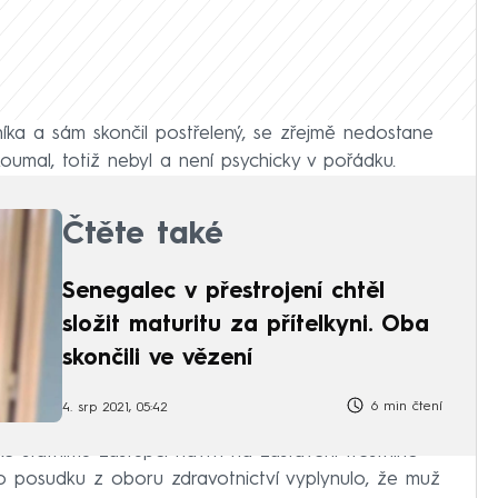
žníka a sám skončil postřelený, se zřejmě nedostane
oumal, totiž nebyl a není psychicky v pořádku.
Čtěte také
Senegalec v přestrojení chtěl
složit maturitu za přítelkyni. Oba
skončili ve vězení
6 min čtení
4. srp 2021, 05:42
e státnímu zástupci návrh na zastavení trestního
o posudku z oboru zdravotnictví vyplynulo, že muž