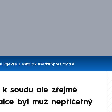
í
Objevte Česko
Jak ušetřit
Sport
Počasí
a, k soudu ale zřejmě
alce byl muž nepříčetný