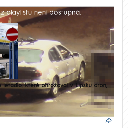
 playlistu není dostupná.
V
é letadlo, které ohrožoval v Lipsku dron,
Přilá
polit