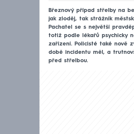
Březnový případ střelby na be
jak zloděj, tak strážník městs
Pachatel se s největší pravd
totiž podle lékařů psychicky 
zařízení. Policisté také nově 
době incidentu měl, a trutnovš
před střelbou.