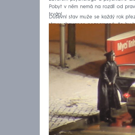
Pobyt v něm nemá na rozdíl od pr
trvání.
Duševní stav muže se každý rok pře
stavu chovance neznamená, že by b