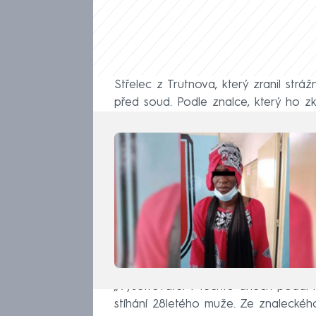
Střelec z Trutnova, který zranil strá
před soud. Podle znalce, který ho zk
„Vyšetřovatel v těchto dnech podal k
stíhání 28letého muže. Ze znaleckéh