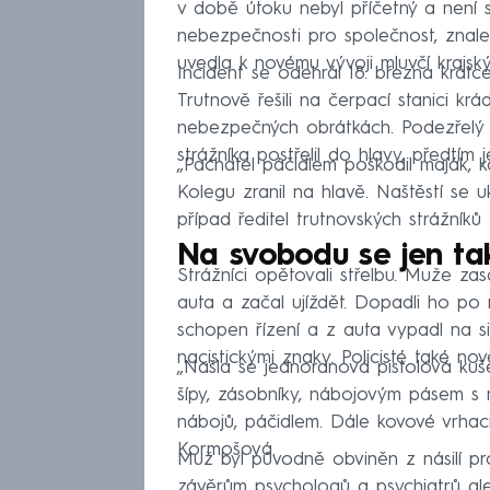
v době útoku nebyl příčetný a není 
nebezpečnosti pro společnost, znalec
uvedla k novému vývoji mluvčí krajsk
Incident se odehrál 18. března krátc
Trutnově řešili na čerpací stanici kr
nebezpečných obrátkách. Podezřelý vyt
strážníka postřelil do hlavy, předtím 
„Pachatel páčidlem poškodil maják, ka
Kolegu zranil na hlavě. Naštěstí se 
případ ředitel trutnovských strážník
Na svobodu se jen ta
Strážníci opětovali střelbu. Muže zas
auta a začal ujíždět. Dopadli ho po 
schopen řízení a z auta vypadl na si
nacistickými znaky. Policisté také nově
„Našla se jednoranová pistolová kuš
šípy, zásobníky, nábojovým pásem s 
nábojů, páčidlem. Dále kovové vrhací 
Kormošová.
Muž byl původně obviněn z násilí pro
závěrům psychologů a psychiatrů ale