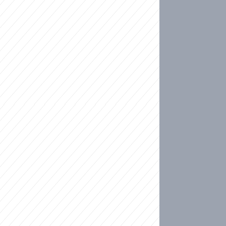
ideo
kat migranty do Česka? Sami by odešli, tvrdí exp
ické sebevraždě