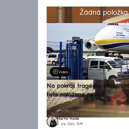
Žádná položka z
Výběr redakce
Video
Na pokraji tragédie: Ukrajinsk
bylo naložené municí
Martin Holek
4. srp 2021, 13:19