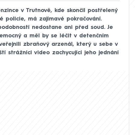
nzince v Trutnově, kde skončil postřelený
ké policie, má zajímavé pokračování.
ěpodobností nedostane ani před soud. Je
nemocný a měl by se léčit v detenčním
zveřejnili zbraňový arzenál, který u sebe v
tí strážníci video zachycující jeho jednání