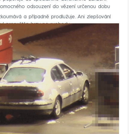
avomocného odsouzení do vězení určenou dobu
zkoumává a případně prodlužuje. Ani zlepšování
yl propuštěn brzy na svobodu.