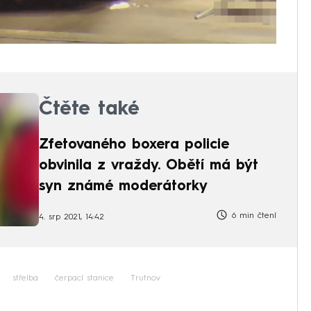
Čtěte také
Zfetovaného boxera policie
obvinila z vraždy. Obětí má být
syn známé moderátorky
6 min čtení
4. srp 2021, 14:42
střelba
čerpací stanice
Trutnov