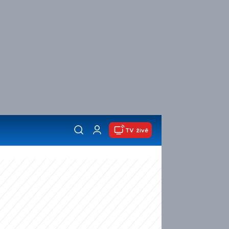
TV živě