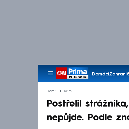
Domácí
Zahranič
Pořady
Domů
Krimi
Postřelil strážník
nepůjde. Podle zn