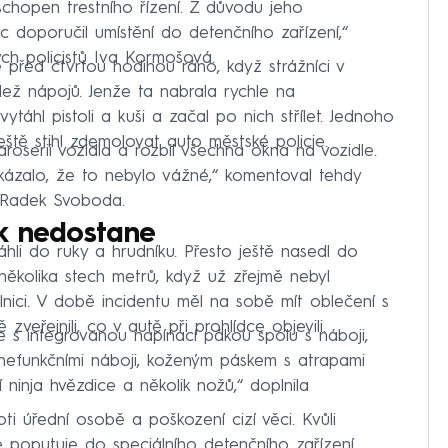
schopen trestního řízení. Z důvodu jeho
 doporučil umístění do detenčního zařízení,“
ých policistů Iva Kormošová.
e před čtvrtou hodinou ráno, když strážníci v
ádež nápojů. Jenže ta nabrala rychle na
áhl pistoli a kuši a začal po nich střílet. Jednoho
ještě stihl zdemolovat auto městské policie.
roserii vozidla a rozbil všechna okna na vozidle.
ukázalo, že to nebylo vážné,“ komentoval tehdy
ů Radek Svoboda.
k nedostane
áhli do ruky a hrudníku. Přesto ještě nasedl do
několika stech metrů, když už zřejmě nebyl
lnici. V době incidentu měl na sobě mít oblečení s
 zveřejnili, co v autě při prohlídce objevili.
e s integrovanou napínací pákou spolu s náboji,
nefunkčními náboji, koženým páskem s atrapami
ninja hvězdice a několik nožů,“ doplnila
ti úřední osobě a poškození cizí věci. Kvůli
 poputuje do speciálního detenčního zařízení.