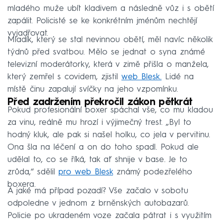
mladého muže ubít kladivem a následně vůz i s obětí
zapálit. Policisté se ke konkrétním jménům nechtějí
vyjadřovat.
Mladík, který se stal nevinnou obětí, měl navíc několik
týdnů před svatbou. Mělo se jednat o syna známé
televizní moderátorky, která v zimě přišla o manžela,
který zemřel s covidem, zjistil
web Blesk.
Lidé na
místě činu zapalují svíčky na jeho vzpomínku.
Před zadržením překročil zákon pětkrát
Pokud profesionální boxer spáchal vše, co mu kladou
za vinu, reálně mu hrozí i výjimečný trest. „Byl to
hodný kluk, ale pak si našel holku, co jela v pervitinu.
Ona šla na léčení a on do toho spadl. Pokud ale
udělal to, co se říká, tak ať shnije v base. Je to
zrůda,“ sdělil
pro web Blesk
známý podezřelého
boxera.
A jaké má případ pozadí? Vše začalo v sobotu
odpoledne v jednom z brněnských autobazarů.
Policie po ukradeném voze začala pátrat i s využitím