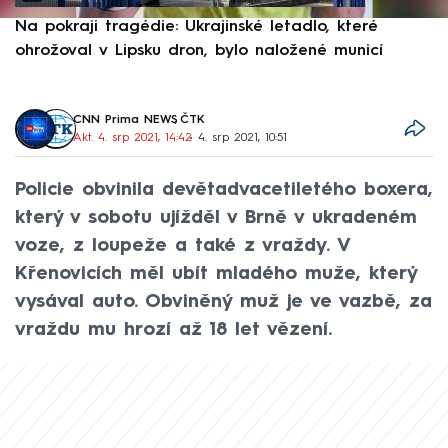
Na pokraji tragédie: Ukrajinské letadlo, které
P
ohrožoval v Lipsku dron, bylo naložené municí
e
CNN Prima NEWS
,
ČTK
Akt. 4. srp 2021, 14:42
• 4. srp 2021, 10:51
Policie obvinila devětadvacetiletého boxera,
který v sobotu ujížděl v Brně v ukradeném
voze, z loupeže a také z vraždy. V
Křenovicích měl ubít mladého muže, který
vysával auto. Obviněný muž je ve vazbě, za
vraždu mu hrozí až 18 let vězení.