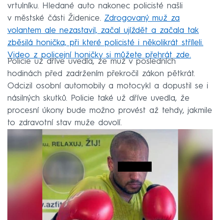
vrtulníku. Hledané auto nakonec policisté našli
v městské části Židenice.
Zdrogovaný muž za
volantem ale nezastavil, začal ujíždět a začala tak
zběsilá honička, při které policisté i několikrát stříleli.
Video z policejní honičky si můžete přehrát zde.
Policie už dříve uvedla, že muž v posledních
hodinách před zadržením překročil zákon pětkrát.
Odcizil osobní automobily a motocykl a dopustil se i
násilných skutků. Policie také už dříve uvedla, že
procesní úkony bude možno provést až tehdy, jakmile
to zdravotní stav muže dovolí.