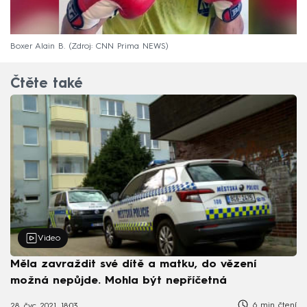
Boxer Alain B.
Zdroj: CNN Prima NEWS
Čtěte také
Video
Měla zavraždit své dítě a matku, do vězení
možná nepůjde. Mohla být nepříčetná
6 min čtení
28. čvc 2021, 18:03