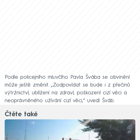
Podle policejního mluvčího Pavla Švába se obvinění
může ještě změnit. „Zodpovídat se bude i z přečinů
výtržnictví, ublížení na zdraví, poškození cizí věci a
neoprávněného užívání cizí věci,“ uvedl Šváb.
Čtěte také