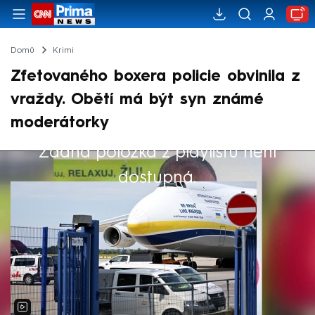
Domů
Krimi
Zfetovaného boxera policie obvinila z
vraždy. Obětí má být syn známé
moderátorky
Žádná položka z playlistu není
Výběr redakce
dostupná.