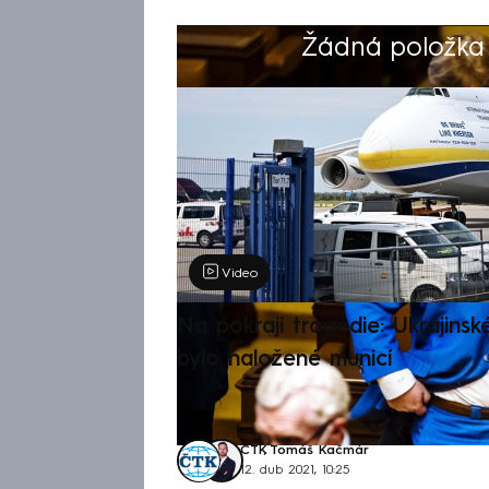
Žádná položka z
Výběr redakce
Video
Na pokraji tragédie: Ukrajinsk
bylo naložené municí
ČTK
,
Tomáš Kačmár
12. dub 2021, 10:25