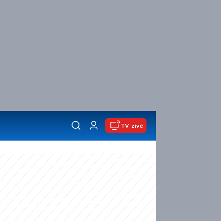
TV živě