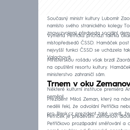
Současný ministr kultury Lubomír Zao
namísto svého stranického kolegy To
znovuzvolený předseda sociální dem
Výměna Petříčka přichází takřka ok
místopředsedů ČSSD. Hamáček post s
nejvyšší funkci ČSSD se ucházela tak
Valachová.
Ministerskou rošádu však brzdí Zaorál
na opuštění resortu kultury. Hamáček
ministerstvo zahraničí sám.
Trnem v oku Zemanov
Některé kulturní instituce premiéra A
neměnil.
Prezident Miloš Zeman, který na náv
neděli řekl, že odvolání Petříčka ne
pro Blesk.cz prezident také uvedl, že 
Petříček je především Zemanovi dlo
Petříčkovo prozápadní směřování a odm