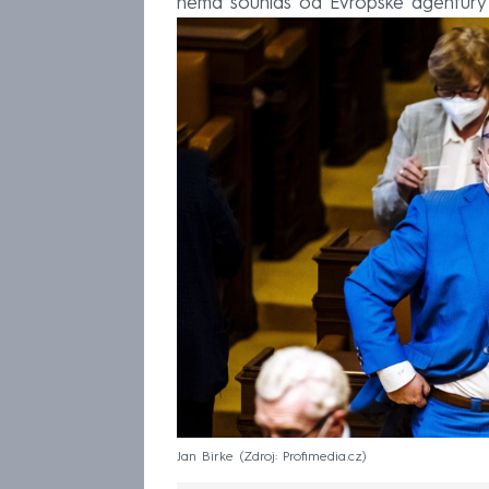
nemá souhlas od Evropské agentury p
Jan Birke
Zdroj: Profimedia.cz