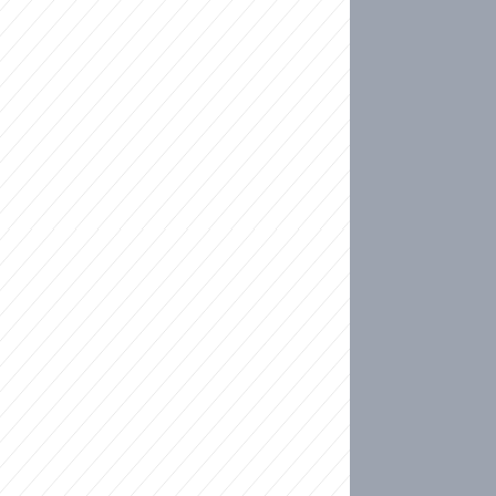
ideo
kat migranty do Česka? Sami by odešli, tvrdí exp
ické sebevraždě