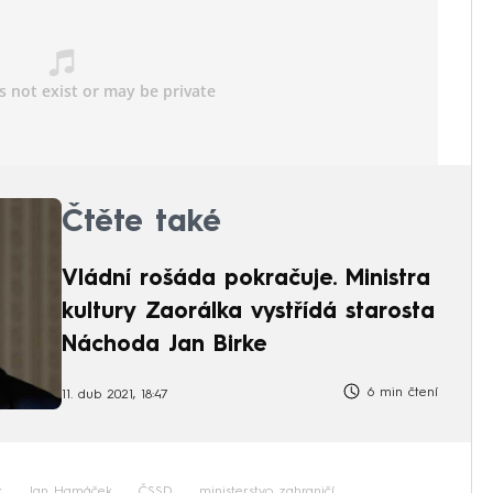
Čtěte také
Vládní rošáda pokračuje. Ministra
kultury Zaorálka vystřídá starosta
Náchoda Jan Birke
6 min čtení
11. dub 2021, 18:47
k
Jan Hamáček
ČSSD
ministerstvo zahraničí