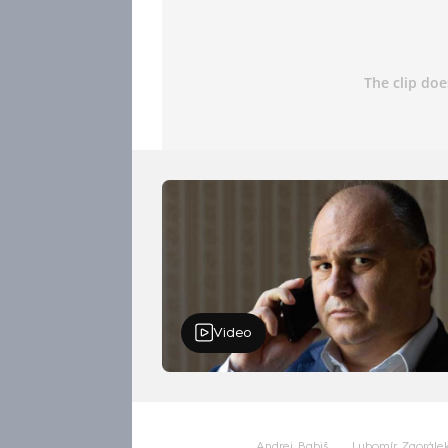
Video
Andrej Babiš
Lubomír Zaorále