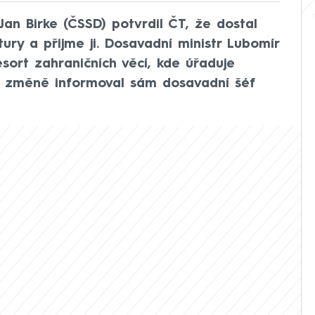
an Birke (ČSSD) potvrdil ČT, že dostal
tury a přijme ji. Dosavadní ministr Lubomír
sort zahraničních věcí, kde úřaduje
o změně informoval sám dosavadní šéf