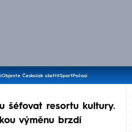
í
Objevte Česko
Jak ušetřit
Sport
Počasí
u šéfovat resortu kultury.
skou výměnu brzdí