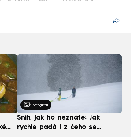
31
fotografií
Sníh, jak ho neznáte: Jak
ké
rychle padá i z čeho se
ská
skládá. A vločky nejsou bílé