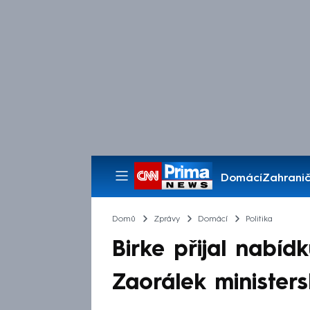
Domácí
Zahranič
Pořady
Domů
Zprávy
Domácí
Politika
Birke přijal nabídk
Zaorálek minister