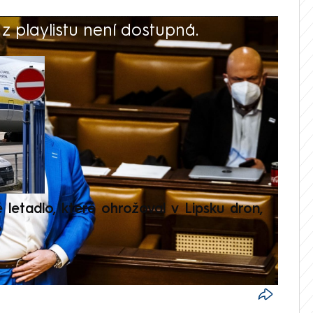
 playlistu není dostupná.
V
é letadlo, které ohrožoval v Lipsku dron,
Přilá
polit