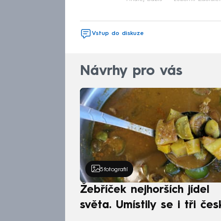
Vstup do diskuze
Návrhy pro vás
5
fotografií
Žebříček nejhorších jídel
světa. Umístily se i tři čes
pokrmy, vévodí skandináv