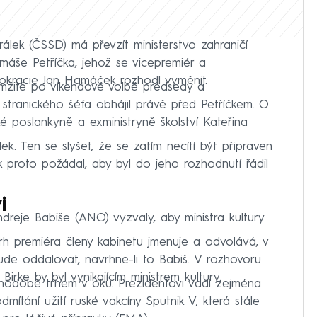
rálek (ČSSD) má převzít ministerstvo zahraničí
máše Petříčka, jehož se vicepremiér a
okracie Jan Hamáček rozhodl vyměnit.
amžitě po víkendové volbě předsedy a
tranického šéfa obhájil právě před Petříčkem. O
é poslankyně a exministryně školství Kateřina
ek. Ten se slyšet, že se zatím necítí být připraven
 proto požádal, aby byl do jeho rozhodnutí řádil
i
ndreje Babiše (ANO) vyzvaly, aby ministra kultury
rh premiéra členy kabinetu jmenuje a odvolává, v
bude oddalovat, navrhne-li to Babiš. V rozhovoru
Birke by byl vynikajícím ministrem kultury.
uhodobě trnem v oku. Prezidentovi vadí zejména
ítání užití ruské vakcíny Sputnik V, která stále