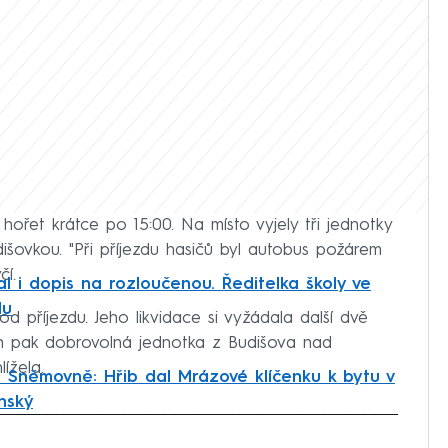
řet krátce po 15:00. Na místo vyjely tři jednotky
išovkou. "Při příjezdu hasičů byl autobus požárem
čí.
l i dopis na rozloučenou. Ředitelka školy ve
du
od příjezdu. Jeho likvidace si vyžádala další dvě
in pak dobrovolná jednotka z Budišova nad
ížela.
 Sněmovně: Hřib dal Mrázové klíčenku k bytu v
nský
iled to fetch