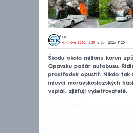
ČTK
Akt. 4. čvn 2026, 12:39
• 4. čvn 2026, 11:25
Škodu okolo milionu korun zp
Opavsku požár autobusu. Řidič
prostředek opustit. Nikdo tak
mluvčí moravskoslezských has
vzplál, zjišťují vyšetřovatelé.