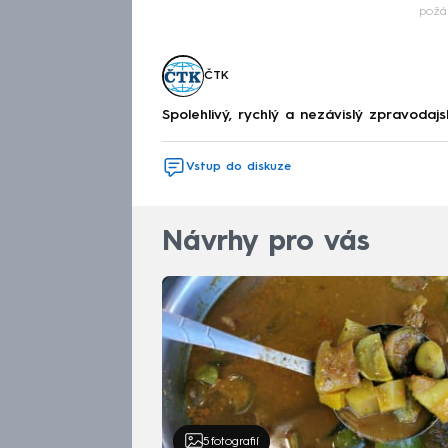
požá
ČTK
Spolehlivý, rychlý a nezávislý zpravodajs
Vstup do diskuze
Návrhy pro vás
5
fotografií