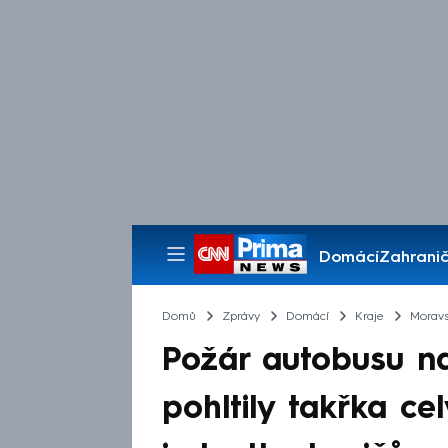
Domácí
Zahranič
Pořady
Domů
Zprávy
Domácí
Kraje
Moravs
Požár autobusu n
pohltily takřka cel