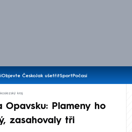
í
Objevte Česko
Jak ušetřit
Sport
Počasí
koslezský kraj
a Opavsku: Plameny ho
ý, zasahovaly tři