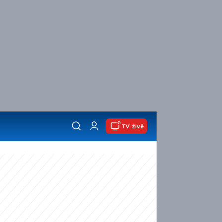
TV živě