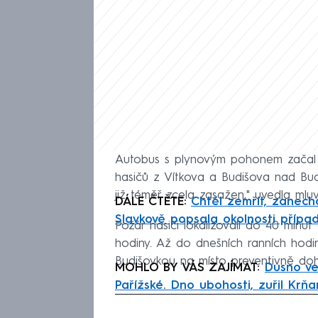
Autobus s plynovým pohonem začal ho
hasičů z Vítkova a Budišova nad Bud
již téměř zcela zasažen," uvedla mluv
DÁLE ČTĚTE:
Chtěl zemřít, zanecha
Slavkově popsala okolnosti přípa
Požár hasiči lokalizovali do 40 minut 
hodiny. Až do dnešních ranních hod
Budišovkou na místo preventivně dohl
MOHLO BY VÁS ZAJÍMAT:
Dusno ve
Pařížské. Dno ubohosti, zuřil Krňa
Fa