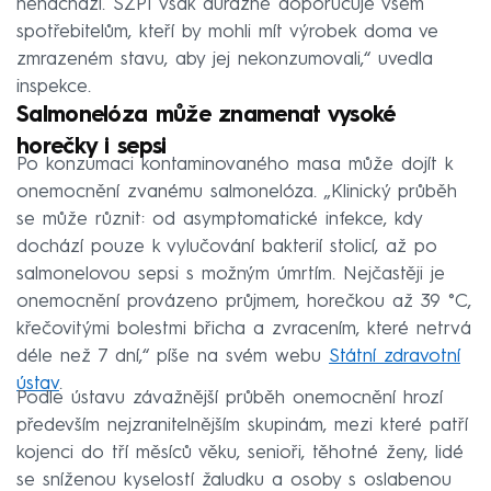
nenachází. SZPI však důrazně doporučuje všem
spotřebitelům, kteří by mohli mít výrobek doma ve
zmrazeném stavu, aby jej nekonzumovali,“ uvedla
inspekce.
Salmonelóza může znamenat vysoké
horečky i sepsi
Po konzumaci kontaminovaného masa může dojít k
onemocnění zvanému salmonelóza. „Klinický průběh
se může různit: od asymptomatické infekce, kdy
dochází pouze k vylučování bakterií stolicí, až po
salmonelovou sepsi s možným úmrtím. Nejčastěji je
onemocnění provázeno průjmem, horečkou až 39 °C,
křečovitými bolestmi břicha a zvracením, které netrvá
déle než 7 dní,“ píše na svém webu
Státní zdravotní
ústav
.
Podle ústavu závažnější průběh onemocnění hrozí
především nejzranitelnějším skupinám, mezi které patří
kojenci do tří měsíců věku, senioři, těhotné ženy, lidé
se sníženou kyselostí žaludku a osoby s oslabenou