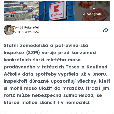
6 fotografií
Tomáš Pokstefel
27. dub 2026, 16:57
Státní zemědělská a potravinářská
inspekce (SZPI) varuje před konzumací
konkrétních šarží mletého masa
prodávaného v řetězcích Tesco a Kaufland.
Ačkoliv data spotřeby vypršela už v únoru,
inspektoři důrazně upozorňují všechny, kteří
si mohli maso uložit do mrazáku. Hrozit jim
totiž může nebezpečná salmonelóza, se
kterou mohou skončit i v nemocnici.