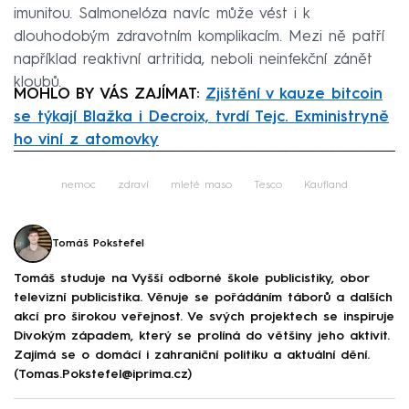
imunitou. Salmonelóza navíc může vést i k
dlouhodobým zdravotním komplikacím. Mezi ně patří
například reaktivní artritida, neboli neinfekční zánět
kloubů.
MOHLO BY VÁS ZAJÍMAT:
Zjištění v kauze bitcoin
se týkají Blažka i Decroix, tvrdí Tejc. Exministryně
ho viní z atomovky
Failed to fetch
nemoc
zdraví
mleté maso
Tesco
Kaufland
Tomáš Pokstefel
Tomáš studuje na Vyšší odborné škole publicistiky, obor
televizní publicistika. Věnuje se pořádáním táborů a dalších
akcí pro širokou veřejnost. Ve svých projektech se inspiruje
Divokým západem, který se prolíná do většiny jeho aktivit.
Zajímá se o domácí i zahraniční politiku a aktuální dění.
(Tomas.Pokstefel@iprima.cz)