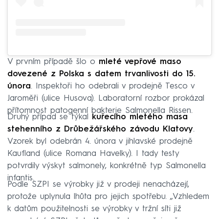
V prvním případě šlo o
mleté vepřové maso
dovezené z Polska s datem trvanlivosti do 15.
února
. Inspektoři ho odebrali v prodejně Tesco v
Jaroměři (ulice Husova). Laboratorní rozbor prokázal
přítomnost patogenní bakterie Salmonella Rissen.
Druhý případ se týkal
kuřecího mletého masa
stehenního z Drůbežářského závodu Klatovy
.
Vzorek byl odebrán 4. února v jihlavské prodejně
Kaufland (ulice Romana Havelky). I tady testy
potvrdily výskyt salmonely, konkrétně typ Salmonella
infantis.
Podle SZPI se výrobky již v prodeji nenacházejí,
protože uplynula lhůta pro jejich spotřebu. „Vzhledem
k datům použitelnosti se výrobky v tržní síti již