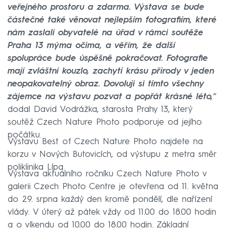
veřejného prostoru a zdarma. Výstava se bude
částečné také věnovat nejlepším fotografiím, které
nám zaslali obyvatelé na úřad v rámci soutěže
Praha 13 mýma očima, a věřím, že další
spolupráce bude úspěšně pokračovat. Fotografie
mají zvláštní kouzlo, zachytí krásu přírody v jeden
neopakovatelný obraz. Dovoluji si tímto všechny
zájemce na výstavu pozvat a popřát krásné léto,
“
dodal David Vodrážka, starosta Prahy 13, který
soutěž Czech Nature Photo podporuje od jejího
počátku.
Výstavu Best of Czech Nature Photo najdete na
korzu v Nových Butovicích, od výstupu z metra směr
poliklinika Lípa.
Výstava aktuálního ročníku Czech Nature Photo v
galerii Czech Photo Centre je otevřena od 11. května
do 29. srpna každý den kromě pondělí, dle nařízení
vlády. V úterý až pátek vždy od 11.00 do 18.00 hodin
a o víkendu od 10.00 do 18.00 hodin. Základní