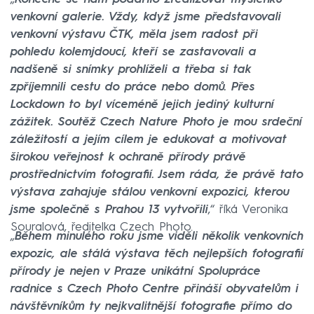
venkovní galerie. Vždy, když jsme představovali
venkovní výstavu ČTK, měla jsem radost při
pohledu kolemjdoucí, kteří se zastavovali a
nadšeně si snímky prohlíželi a třeba si tak
zpříjemnili cestu do práce nebo domů. Přes
Lockdown to byl víceméně jejich jediný kulturní
zážitek. Soutěž Czech Nature Photo je mou srdeční
záležitostí a jejím cílem je edukovat a motivovat
širokou veřejnost k ochraně přírody právě
prostřednictvím fotografií. Jsem ráda, že právě tato
výstava zahajuje stálou venkovní expozici, kterou
jsme společně s Prahou 13 vytvořili
,“ říká Veronika
Souralová, ředitelka Czech Photo.
„
Během minulého roku jsme viděli několik venkovních
expozic, ale stálá výstava těch nejlepších fotografií
přírody je nejen v Praze unikátní Spolupráce
radnice s Czech Photo Centre přináší obyvatelům i
návštěvníkům ty nejkvalitnější fotografie přímo do