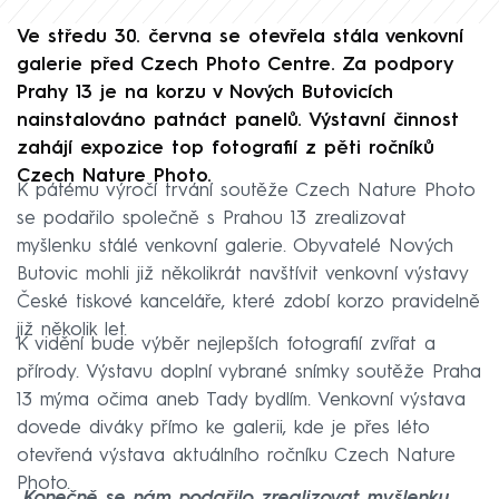
Ve středu 30. června se otevřela stála venkovní
galerie před Czech Photo Centre. Za podpory
Prahy 13 je na korzu v Nových Butovicích
nainstalováno patnáct panelů. Výstavní činnost
zahájí expozice top fotografií z pěti ročníků
Czech Nature Photo.
K pátému výročí trvání soutěže Czech Nature Photo
se podařilo společně s Prahou 13 zrealizovat
myšlenku stálé venkovní galerie. Obyvatelé Nových
Butovic mohli již několikrát navštívit venkovní výstavy
České tiskové kanceláře, které zdobí korzo pravidelně
již několik let.
K vidění bude výběr nejlepších fotografií zvířat a
přírody. Výstavu doplní vybrané snímky soutěže Praha
13 mýma očima aneb Tady bydlím. Venkovní výstava
dovede diváky přímo ke galerii, kde je přes léto
otevřená výstava aktuálního ročníku Czech Nature
Photo.
„
Konečně se nám podařilo zrealizovat myšlenku