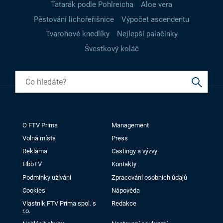
Tatarák podle Pohlreicha
Aloe vera
Pěstování lichořeřišnice
Výpočet ascendentu
Tvarohové knedlíky
Nejlepší palačinky
Švestkový koláč
O FTV Prima
Management
Volná místa
Press
Reklama
Castingy a výzvy
HbbTV
Kontakty
Podmínky užívání
Zpracování osobních údajů
Cookies
Nápověda
Vlastník FTV Prima spol. s
Redakce
r.o.