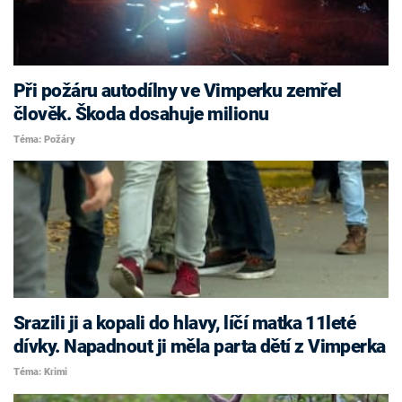
Při požáru autodílny ve Vimperku zemřel
člověk. Škoda dosahuje milionu
Téma: Požáry
Srazili ji a kopali do hlavy, líčí matka 11leté
dívky. Napadnout ji měla parta dětí z Vimperka
Téma: Krimi