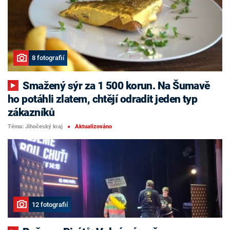
8 fotografií
Smažený sýr za 1 500 korun. Na Šumavě
ho potáhli zlatem, chtějí odradit jeden typ
zákazníků
Téma: Jihočeský kraj
Aktualizováno
■
12 fotografií