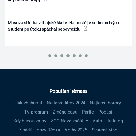
Masová střelba v thajské škole: Na místě je sedm mrtvých.
Student po útoku spáchal sebevraždu
Populární témata
Jak zhubnout
Nejlepší filmy 2024
Nejlepší horory
TV program
Změna času
Partie
Počasí
Kdy budou volby
ZOO Nové začátky
Auto – katalog
7 pádů Honzy Dědka
Volby 2025
Svařené víno