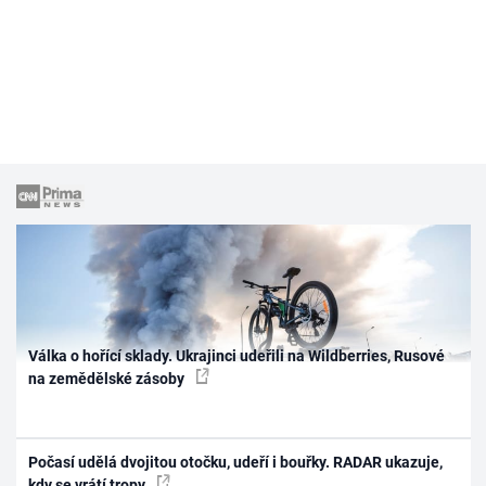
Válka o hořící sklady. Ukrajinci udeřili na Wildberries, Rusové
na zemědělské zásoby
Počasí udělá dvojitou otočku, udeří i bouřky. RADAR ukazuje,
kdy se vrátí tropy