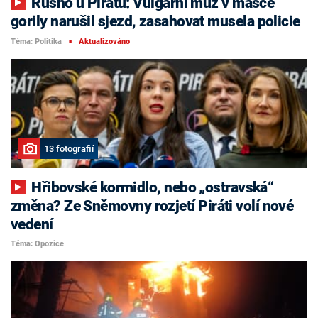
Rušno u Pirátů: Vulgární muž v masce
gorily narušil sjezd, zasahovat musela policie
Téma: Politika
Aktualizováno
■
13 fotografií
Hřibovské kormidlo, nebo „ostravská“
změna? Ze Sněmovny rozjetí Piráti volí nové
vedení
Téma: Opozice