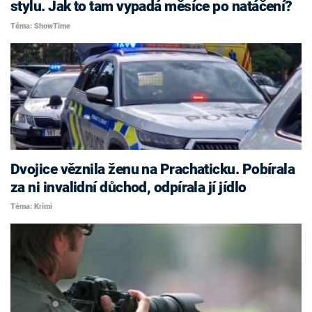
stylu. Jak to tam vypadá měsíce po natáčení?
Téma: ShowTime
Dvojice věznila ženu na Prachaticku. Pobírala
za ni invalidní důchod, odpírala jí jídlo
Téma: Krimi