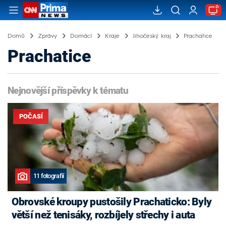
Domů
Zprávy
Domácí
Kraje
Jihočeský kraj
Prachatice
Prachatice
Nejnovější příspěvky k tématu
POČASÍ
11 fotografií
Obrovské kroupy pustošily Prachaticko: Byly
větší než tenisáky, rozbíjely střechy i auta