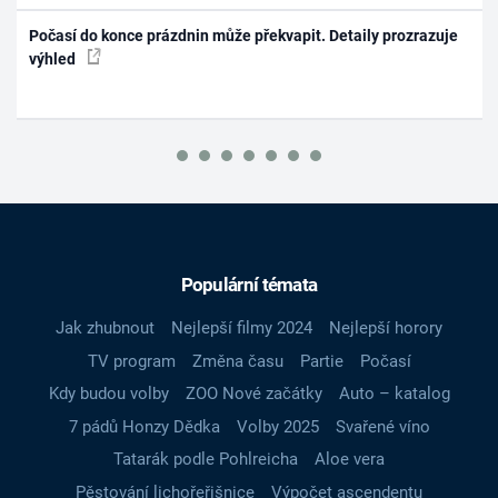
Počasí do konce prázdnin může překvapit. Detaily prozrazuje
výhled
Populární témata
Jak zhubnout
Nejlepší filmy 2024
Nejlepší horory
TV program
Změna času
Partie
Počasí
Kdy budou volby
ZOO Nové začátky
Auto – katalog
7 pádů Honzy Dědka
Volby 2025
Svařené víno
Tatarák podle Pohlreicha
Aloe vera
Pěstování lichořeřišnice
Výpočet ascendentu