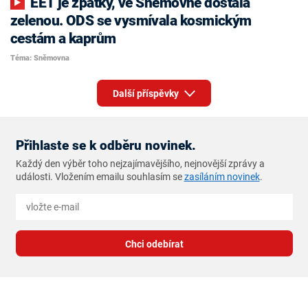
EET je zpátky, ve Sněmovně dostala
zelenou. ODS se vysmívala kosmickým
cestám a kaprům
Téma: Sněmovna
Další příspěvky
Přihlaste se k odběru novinek.
Každý den výběr toho nejzajímavějšího, nejnovější zprávy a
události. Vložením emailu souhlasím se
zasíláním novinek
.
Chci odebírat