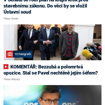
stavebnímu zákonu. Do věci by se vložil
Ústavní soud
Téma: Senát
10 fotografií
KOMENTÁŘ: Bezzubá a polomrtvá
opozice. Stal se Pavel nechtěně jejím šéfem?
Téma: Názory