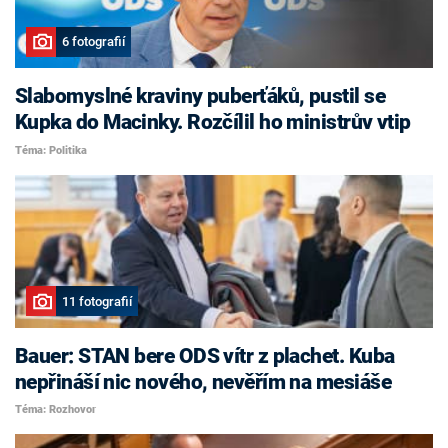
6 fotografií
Slabomyslné kraviny puberťáků, pustil se
Kupka do Macinky. Rozčílil ho ministrův vtip
Téma: Politika
11 fotografií
Bauer: STAN bere ODS vítr z plachet. Kuba
nepřináší nic nového, nevěřím na mesiáše
Téma: Rozhovor