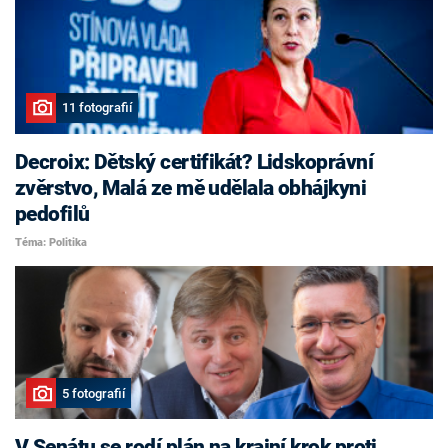
11 fotografií
Decroix: Dětský certifikát? Lidskoprávní
zvěrstvo, Malá ze mě udělala obhájkyni
pedofilů
Téma: Politika
5 fotografií
V Senátu se rodí plán na krajní krok proti