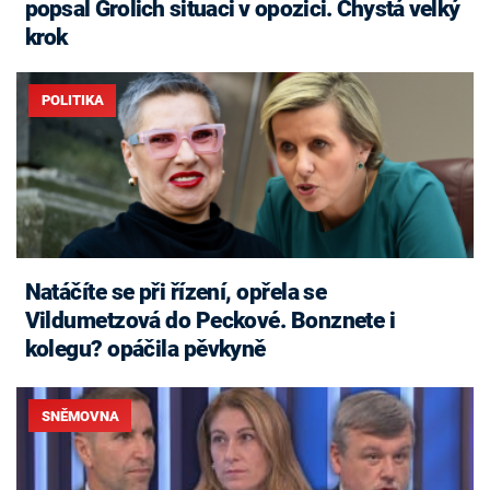
popsal Grolich situaci v opozici. Chystá velký
krok
POLITIKA
Natáčíte se při řízení, opřela se
Vildumetzová do Peckové. Bonznete i
kolegu? opáčila pěvkyně
SNĚMOVNA