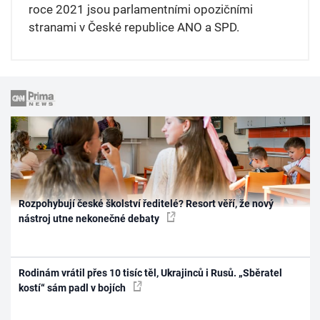
roce 2021 jsou parlamentními opozičními
stranami v České republice ANO a SPD.
Rozpohybují české školství ředitelé? Resort věří, že nový
nástroj utne nekonečné debaty
Rodinám vrátil přes 10 tisíc těl, Ukrajinců i Rusů. „Sběratel
kostí“ sám padl v bojích