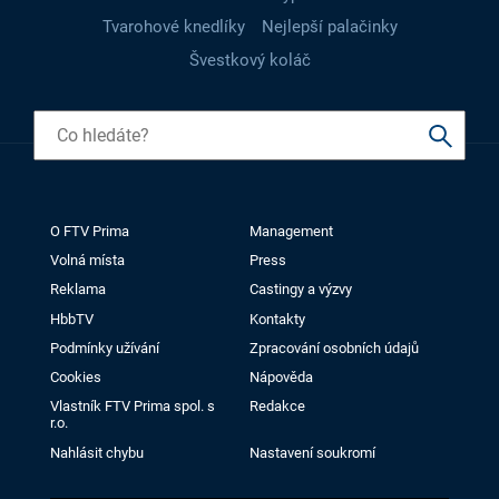
Tvarohové knedlíky
Nejlepší palačinky
Švestkový koláč
O FTV Prima
Management
Volná místa
Press
Reklama
Castingy a výzvy
HbbTV
Kontakty
Podmínky užívání
Zpracování osobních údajů
Cookies
Nápověda
Vlastník FTV Prima spol. s
Redakce
r.o.
Nahlásit chybu
Nastavení soukromí