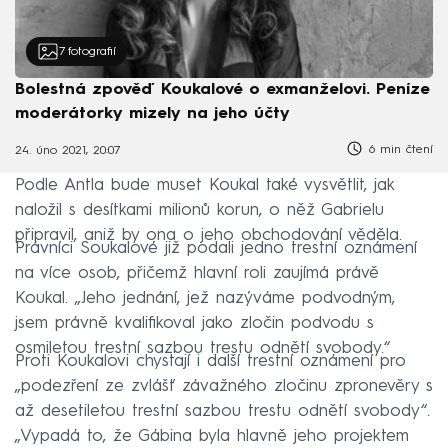
7
fotografií
Bolestná zpověď Koukalové o exmanželovi. Peníze
moderátorky mizely na jeho účty
6 min čtení
24. úno 2021, 20:07
Podle Antla bude muset Koukal také vysvětlit, jak
naložil s desítkami milionů korun, o něž Gabrielu
připravil, aniž by ona o jeho obchodování věděla.
Právníci Soukalové již podali jedno trestní oznámení
na více osob, přičemž hlavní roli zaujímá právě
Koukal. „Jeho jednání, jež nazýváme podvodným,
jsem právně kvalifikoval jako zločin podvodu s
osmiletou trestní sazbou trestu odnětí svobody.“
Proti Koukalovi chystají i další trestní oznámení pro
„podezření ze zvlášť závažného zločinu zpronevěry s
až desetiletou trestní sazbou trestu odnětí svobody“.
„Vypadá to, že Gábina byla hlavně jeho projektem