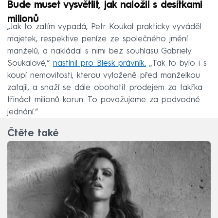
Bude muset vysvětlit, jak naložil s desítkami
milionů
„Jak to zatím vypadá, Petr Koukal prakticky vyváděl
majetek, respektive peníze ze společného jmění
manželů, a nakládal s nimi bez souhlasu Gabriely
Soukalové,“
nastínil pro Blesk právník.
„Tak to bylo i s
koupí nemovitosti, kterou vyloženě před manželkou
zatajil, a snaží se dále obohatit prodejem za takřka
třináct milionů korun. To považujeme za podvodné
jednání.“
Čtěte také