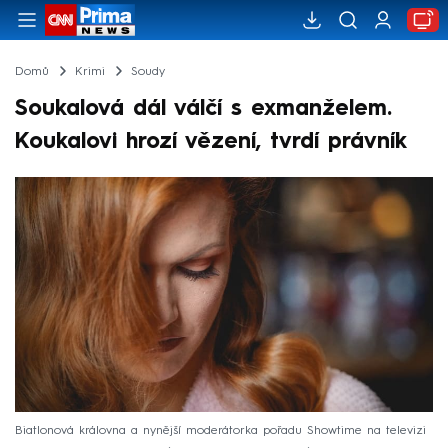
Domů
Krimi
Soudy
Soukalová dál válčí s exmanželem.
Koukalovi hrozí vězení, tvrdí právník
Biatlonová královna a nynější moderátorka pořadu Showtime na televizi