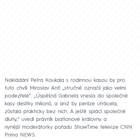
Nakládání Petra Koukala s rodinnou kasou by pro
tuto chvíli Miroslav Antl „stručně označil jako velmi
podezřelé“. „Úspěšná Gabriela vnesla do společné
kasy desítky milionů, a aniž by peníze utrácela,
zůstala prakticky bez nich. A ještě splácí společné
dluhy,“ uvedl právník biatlonové královny a
nynější moderátorky pořadu ShowTime televize CNN
Prima NEWS.