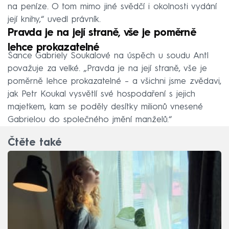
na peníze. O tom mimo jiné svědčí i okolnosti vydání
její knihy,“ uvedl právník.
Pravda je na její straně, vše je poměrně
lehce prokazatelné
Šance Gabriely Soukalové na úspěch u soudu Antl
považuje za velké. „Pravda je na její straně, vše je
poměrně lehce prokazatelné – a všichni jsme zvědavi,
jak Petr Koukal vysvětlí své hospodaření s jejich
majetkem, kam se poděly desítky milionů vnesené
Gabrielou do společného jmění manželů.“
Čtěte také