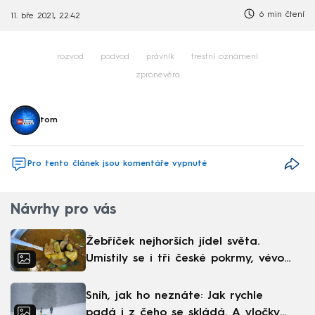
6 min čtení
11. bře 2021, 22:42
rozvod
podvod
právník
trestní oznámení
zpronevěra
tom
Pro tento článek jsou komentáře vypnuté
Návrhy pro vás
Žebříček nejhorších jídel světa.
Umístily se i tři české pokrmy, vévodí
skandinávská kuchyně
Sníh, jak ho neznáte: Jak rychle
padá i z čeho se skládá. A vločky