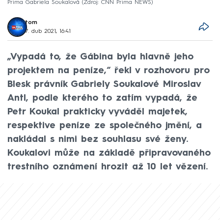
Prima Gabriela Soukalová
Zdroj: CNN Prima NEWS
tom
7. dub 2021, 16:41
„Vypadá to, že Gábina byla hlavně jeho
projektem na peníze,“ řekl v rozhovoru pro
Blesk právník Gabriely Soukalové Miroslav
Antl, podle kterého to zatím vypadá, že
Petr Koukal prakticky vyváděl majetek,
respektive peníze ze společného jmění, a
nakládal s nimi bez souhlasu své ženy.
Koukalovi může na základě připravovaného
trestního oznámení hrozit až 10 let vězení.