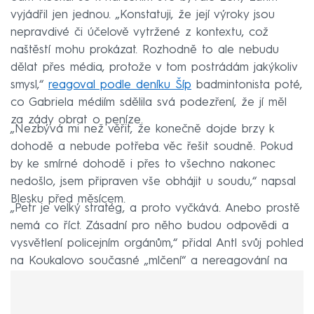
vyjádřil jen jednou. „Konstatuji, že její výroky jsou
nepravdivé či účelově vytržené z kontextu, což
naštěstí mohu prokázat. Rozhodně to ale nebudu
dělat přes média, protože v tom postrádám jakýkoliv
smysl,“
reagoval podle deníku Šíp
badmintonista poté,
co Gabriela médiím sdělila svá podezření, že jí měl
za zády obrat o peníze.
„Nezbývá mi než věřit, že konečně dojde brzy k
dohodě a nebude potřeba věc řešit soudně. Pokud
by ke smírné dohodě i přes to všechno nakonec
nedošlo, jsem připraven vše obhájit u soudu,“ napsal
Blesku před měsícem.
„Petr je velký stratég, a proto vyčkává. Anebo prostě
nemá co říct. Zásadní pro něho budou odpovědi a
vysvětlení policejním orgánům,“ přidal Antl svůj pohled
na Koukalovo současné „mlčení“ a nereagování na
dotazy médií.