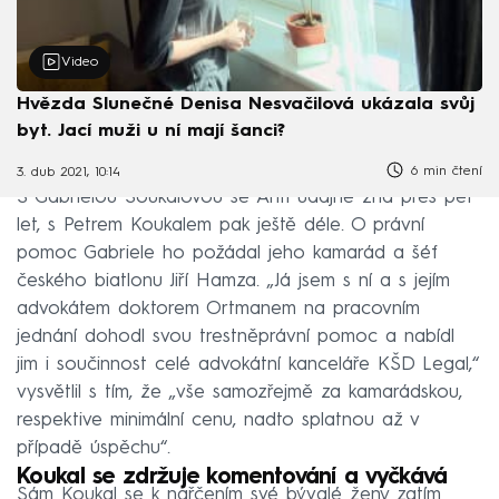
Video
Hvězda Slunečné Denisa Nesvačilová ukázala svůj
byt. Jací muži u ní mají šanci?
6 min čtení
3. dub 2021, 10:14
S Gabrielou Soukalovou se Antl údajně zná přes pět
let, s Petrem Koukalem pak ještě déle. O právní
pomoc Gabriele ho požádal jeho kamarád a šéf
českého biatlonu Jiří Hamza. „Já jsem s ní a s jejím
advokátem doktorem Ortmanem na pracovním
jednání dohodl svou trestněprávní pomoc a nabídl
jim i součinnost celé advokátní kanceláře KŠD Legal,“
vysvětlil s tím, že „vše samozřejmě za kamarádskou,
respektive minimální cenu, nadto splatnou až v
případě úspěchu“.
Koukal se zdržuje komentování a vyčkává
Sám Koukal se k nařčením své bývalé ženy zatím