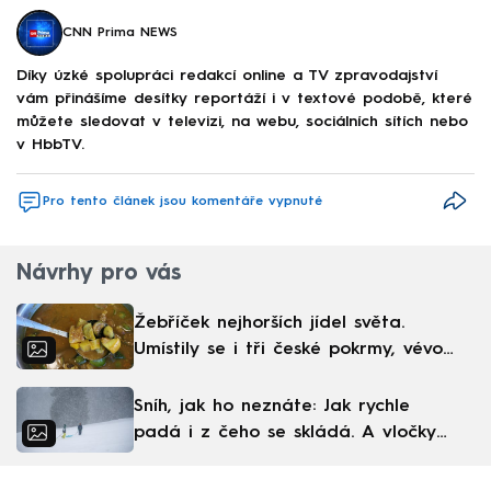
CNN Prima NEWS
Díky úzké spolupráci redakcí online a TV zpravodajství
vám přinášíme desítky reportáží i v textové podobě, které
můžete sledovat v televizi, na webu, sociálních sítích nebo
v HbbTV.
Pro tento článek jsou komentáře vypnuté
Návrhy pro vás
Žebříček nejhorších jídel světa.
Umístily se i tři české pokrmy, vévodí
skandinávská kuchyně
Sníh, jak ho neznáte: Jak rychle
padá i z čeho se skládá. A vločky
nejsou bílé