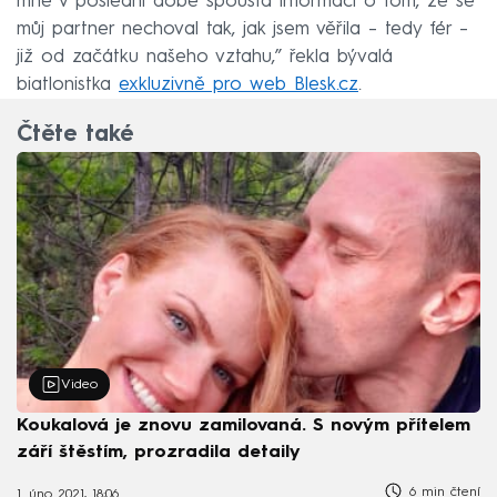
mně v poslední době spousta informací o tom, že se
můj partner nechoval tak, jak jsem věřila – tedy fér –
již od začátku našeho vztahu,” řekla bývalá
biatlonistka
exkluzivně pro web Blesk.cz
.
Čtěte také
Video
Koukalová je znovu zamilovaná. S novým přítelem
září štěstím, prozradila detaily
6 min čtení
1. úno 2021, 18:06