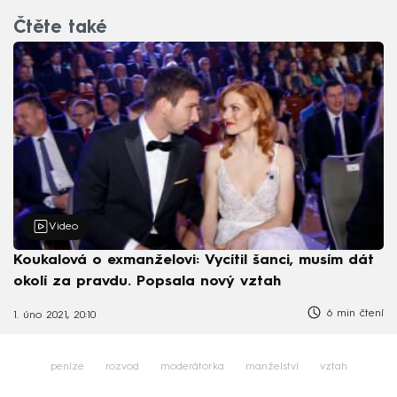
Čtěte také
Video
Koukalová o exmanželovi: Vycítil šanci, musím dát
okolí za pravdu. Popsala nový vztah
6 min čtení
1. úno 2021, 20:10
peníze
rozvod
moderátorka
manželství
vztah