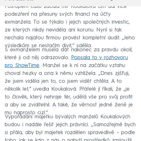
Postupem času začala mít Koukalová čím dál více
podezření na přesuny svých financí na účty
exmanžela. To se týkalo i jejich společných investic,
ze kterých nikdy neviděla ani korunu. Nyní si tak
nechala najatou firmou provést kompletní audit. „Jeho
výsledkům se nestačím divit,“ sdělila.
S exmanželem musela dát nakonec za pravdu okolí,
které ji od něj odrazovalo.
Popsala to v rozhovoru
pro ShowTime
. Manžel se k ní na začátku vztahu
choval hezky a ona k němu vzhlížela. „Dnes zjišťuji,
že jsem viděla jen to, co jsem vidět chtěla. A to
několik let,“ uvedla Koukalová. Přátelé jí říkali, že „je
to člověk, který nehraje fér, udělá vše pro svůj profit
a aby se zviditelnil. A také, že věrnost jedné ženě je
mu naprosto cizí.“
Vypořádání majetku bývalých manželů Koukalových
budou i nadále řešit jejich právníci. „Samozřejmě bych
si přála, aby byl majetek rozdělen spravedlivě – podle
toho, jak se kdo z nás o nabytí prostředků zasloužil.