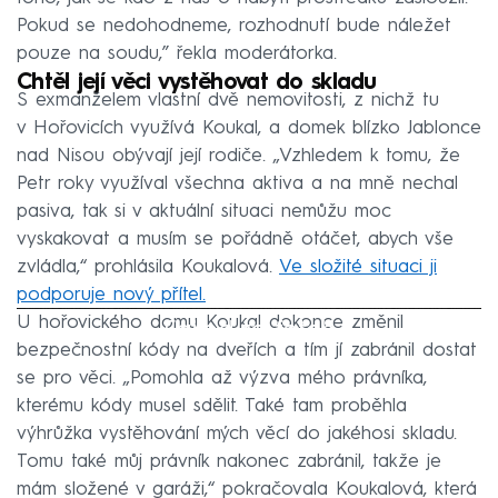
Pokud se nedohodneme, rozhodnutí bude náležet
pouze na soudu,” řekla moderátorka.
Chtěl její věci vystěhovat do skladu
S exmanželem vlastní dvě nemovitosti, z nichž tu
v Hořovicích využívá Koukal, a domek blízko Jablonce
nad Nisou obývají její rodiče. „Vzhledem k tomu, že
Petr roky využíval všechna aktiva a na mně nechal
pasiva, tak si v aktuální situaci nemůžu moc
vyskakovat a musím se pořádně otáčet, abych vše
zvládla,“ prohlásila Koukalová.
Ve složité situaci ji
podporuje nový přítel.
U hořovického domu Koukal dokonce změnil
Failed to fetch
bezpečnostní kódy na dveřích a tím jí zabránil dostat
se pro věci. „Pomohla až výzva mého právníka,
kterému kódy musel sdělit. Také tam proběhla
výhrůžka vystěhování mých věcí do jakéhosi skladu.
Tomu také můj právník nakonec zabránil, takže je
mám složené v garáži,“ pokračovala Koukalová, která