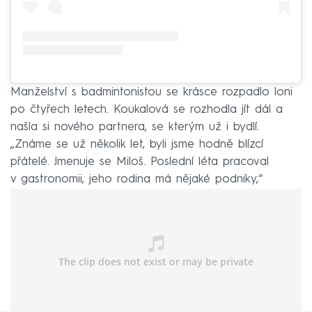
Manželství s badmintonistou se krásce rozpadlo loni
po čtyřech letech. Koukalová se rozhodla jít dál a
našla si nového partnera, se kterým už i bydlí.
„Známe se už několik let, byli jsme hodně blízcí
přátelé. Jmenuje se Miloš. Poslední léta pracoval
v gastronomii, jeho rodina má nějaké podniky,“
prozradila pro CNN Prima NEWS.