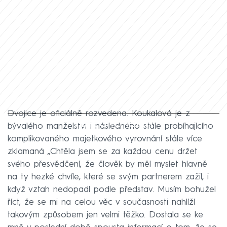
Dvojice je oficiálně rozvedena. Koukalová je z
Failed to fetch
bývalého manželství i následného stále probíhajícího
komplikovaného majetkového vyrovnání stále více
zklamaná „Chtěla jsem se za každou cenu držet
svého přesvědčení, že člověk by měl myslet hlavně
na ty hezké chvíle, které se svým partnerem zažil, i
když vztah nedopadl podle představ. Musím bohužel
říct, že se mi na celou věc v současnosti nahlíží
takovým způsobem jen velmi těžko. Dostala se ke