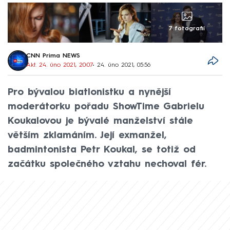
7 fotografií
CNN Prima NEWS
Akt. 24. úno 2021, 20:07
• 24. úno 2021, 05:56
Pro bývalou biatlonistku a nynější
moderátorku pořadu ShowTime Gabrielu
Koukalovou je bývalé manželství stále
větším zklamáním. Její exmanžel,
badmintonista Petr Koukal, se totiž od
začátku společného vztahu nechoval fér.