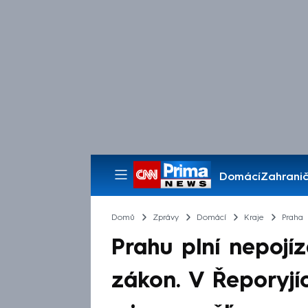
Domácí
Zahranič
Pořady
Domů
Zprávy
Domácí
Kraje
Praha
Prahu plní nepojíz
zákon. V Řeporyjí