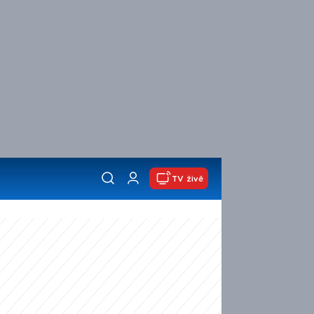
TV živě