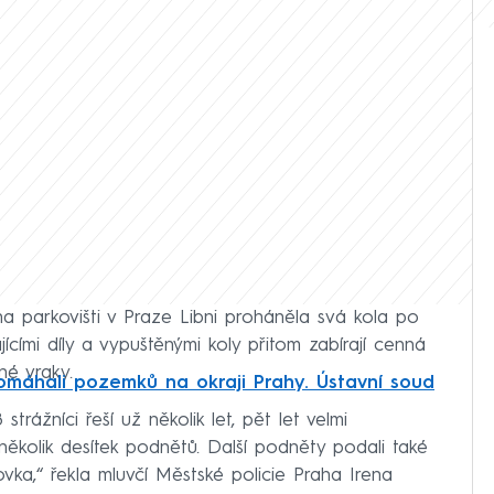
 na parkovišti v Praze Libni proháněla svá kola po
jícími díly a vypuštěnými koly přitom zabírají cenná
né vraky.
omáhali pozemků na okraji Prahy. Ústavní soud
trážníci řeší už několik let, pět let velmi
 několik desítek podnětů. Další podněty podali také
ovka,“ řekla mluvčí Městské policie Praha Irena