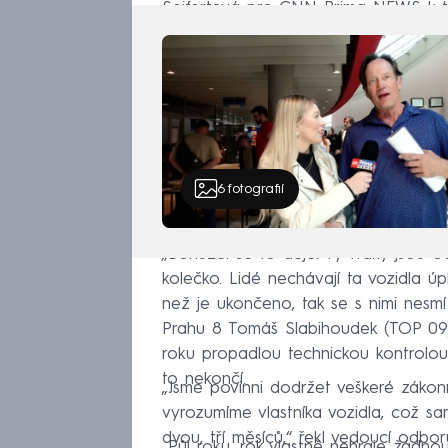
Seifertová pro CNN Prima NEWS k to
6
fotografií
„Bohužel se to děje. Ty vraky jsou o
kolečko. Lidé nechávají ta vozidla ú
než je ukončeno, tak se s nimi nesmí 
Prahu 8 Tomáš Slabihoudek (TOP 09)
roku propadlou technickou kontrolou.
to nekončí.
„Jsme povinni dodržet veškeré zákon
vyrozumíme vlastníka vozidla, což sa
dvou, tří měsíců,“ řekl vedoucí odbor
„Půl roku, rok vlastně nehraje žádno