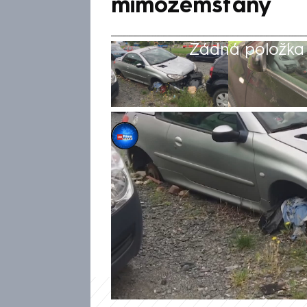
mimozemšťany
Žádná položka z
Karel Zídka
11. dub 2024, 00:28
Vraky a auta s propadlou tech
odstavné plochy v Praze. Zabí
ale krátké. Zákon totiž stano
než je možné takové vozidlo o
v Řeporyjích. Na pomoc si tam