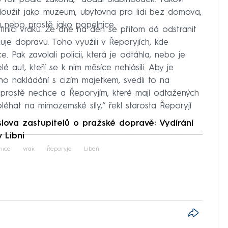
sloužit jako muzeum, ubytovna pro lidi bez domova,
a nebo prostě jako popelnice.
inici vraku. Ze dne na den se přitom dá odstranit
je dopravu. Toho využili v Řeporyjích, kde
ce. Pak zavolali policii, která je odtáhla, nebo je
lé aut, kteří se k nim měsíce nehlásili. Aby je
 nakládání s cizím majetkem, svedli to na
prostě nechce a Řeporyjím, které mají odtažených
léhat na mimozemské síly,“ řekl starosta Řeporyjí
ova zastupitelů o pražské dopravě: Vydírání
 Libni
iled to fetch
lnice
vrak
Řeporyje
Libeň