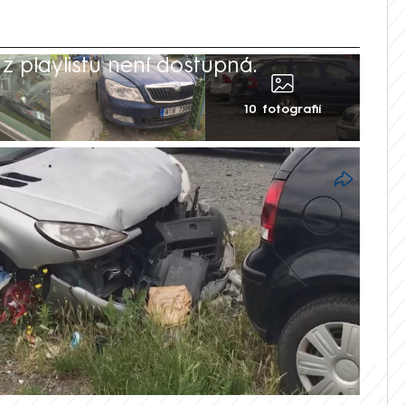
 playlistu není dostupná.
10 fotografií
nickou kontrolou plní parkoviště a
rají místa jiným autům, úřady jsou na ně
vuje přesný postup s dlouhými lhůtami,
dtáhnout. Řešení už ale vymysleli třeba
 vzali dokonce i mimozemské síly.