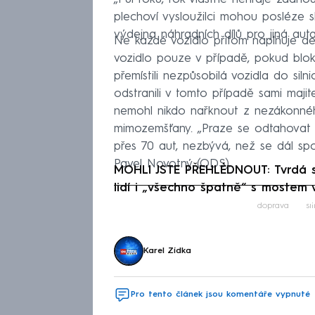
plechoví vysloužilci mohou posléze 
výdejna náhradních dílů pro jiná aut
Ne každé vozidlo přitom naplňuje def
vozidlo pouze v případě, pokud bloku
přemístili nezpůsobilá vozidla do silni
odstranili v tomto případě sami majite
nemohl nikdo nařknout z nezákonného
mimozemšťany. „Praze se odtahovat 
přes 70 aut, nezbývá, než se dál spo
Pavel Novotný (ODS).
MOHLI JSTE PŘEHLÉDNOUT: Tvrdá sl
lidí i „všechno špatně“ s mostem v
Fa
doprava
si
Karel Zídka
Pro tento článek jsou komentáře vypnuté