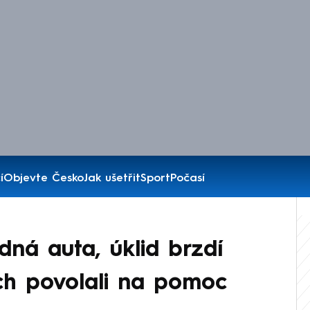
í
Objevte Česko
Jak ušetřit
Sport
Počasí
dná auta, úklid brzdí
ch povolali na pomoc