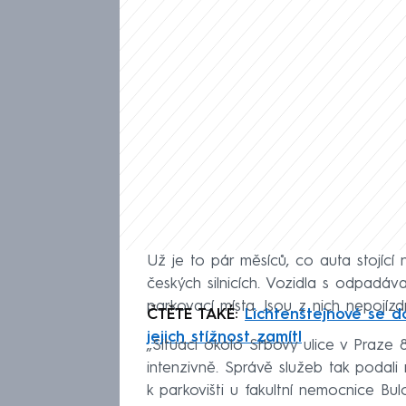
Už je to pár měsíců, co auta stojící
českých silnicích. Vozidla s odpadáva
parkovací místa. Jsou z nich nepojízd
ČTĚTE TAKÉ:
Lichtenštejnové se d
jejich stížnost zamítl
„Situaci okolo Srbovy ulice v Praze 8 s
intenzivně. Správě služeb tak podali
k parkovišti u fakultní nemocnice Bul