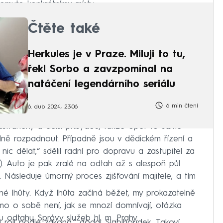
muto konkrétnímu místu.
Čtěte také
Herkules je v Praze. Miluji to tu,
řekl Sorbo a zavzpomínal na
natáčení legendárního seriálu
6 min čtení
6. dub 2024, 23:06
dstraněny a další přibydou, takže opět to samé
plně rozpadnout. Případně jsou v dědickém řízení a
nic dělat,“ sdělil radní pro dopravu a zastupitel za
. Auto je pak zralé na odtah až s alespoň půl
 Následuje úmorný proces zjišťování majitele, a tím
né lhůty. Když lhůta začíná běžet, my prokazatelně
mo o sobě není, jak se mnozí domnívají, otázka
u odtahu Správy služeb hl. m. Prahy.
u roli podle zákona,“ dodal Slabihoudek. Takoví