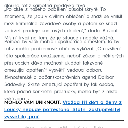
dlouho totiž samotná předávka trvá.
„Policisté z našeho oddělení působí skrytě. To
znamená, že jsou v civilním oblečení a snaží se vmísit
mezi kriminálně závadové osoby a potom se snaží
zadržet prodeje koncových dealerů,“ dodal Bažant.
Místní trvají na tom, že je situace i nadále vážná.
Pomoci by však mohla i spolupráce s městem, to by
totiž mohlo problémové občany vykázat. „O rozšíření
této spolupráce uvažujeme, neboť zákon o některých
přestupcích dává možnost ukládat takzvané
omezující opatření,“ vysvětlil vedoucí odboru
živnostenské a občanskosprávních agend Dalibor
Sadovský. Skrze omezující opatření by tak osoba,
která páchá konkrétní přestupky, mohla být z místa
vykázána.
MOHLO VÁM UNIKNOUT:
Vražda tří dětí a ženy z
Loučky nebude potrestána. Státní zastupitelství
vysvětlilo, proč
Failed to fetch
drogy
policie
anděl
Smíchov
Praha