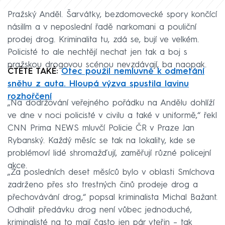
Pražský Anděl. Šarvátky, bezdomovecké spory končící
násilím a v neposlední řadě narkomani a pouliční
prodej drog. Kriminalita tu, zdá se, bují ve velkém.
Policisté to ale nechtějí nechat jen tak a boj s
pražskou drogovou scénou nevzdávají, ba naopak.
ČTĚTE TAKÉ:
Otec použil nemluvně k odmetání
sněhu z auta. Hloupá výzva spustila lavinu
rozhořčení
„Na dodržování veřejného pořádku na Andělu dohlíží
ve dne v noci policisté v civilu a také v uniformě,“ řekl
CNN Prima NEWS mluvčí Policie ČR v Praze Jan
Rybanský. Každý měsíc se tak na lokality, kde se
problémoví lidé shromažďují, zaměřují různé policejní
akce.
„Za posledních deset měsíců bylo v oblasti Smíchova
zadrženo přes sto trestných činů prodeje drog a
přechovávání drog,“ popsal kriminalista Michal Bažant.
Odhalit předávku drog není vůbec jednoduché,
kriminalisté na to mají často jen pár vteřin – tak