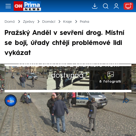
Domů
Zprávy
Domácí
Kraje
Praha
Pražský Anděl v sevření drog. Místní
se bojí, úřady chtějí problémové lidi
vykázat
Žádná položka z playlistu není
dostupná.
8 fotografií
Valerie Fišrová
31. led 2025, 23:45
Pražský Anděl jako místo, ze kterého jde
strach. Policie tam za poslední rok řešila