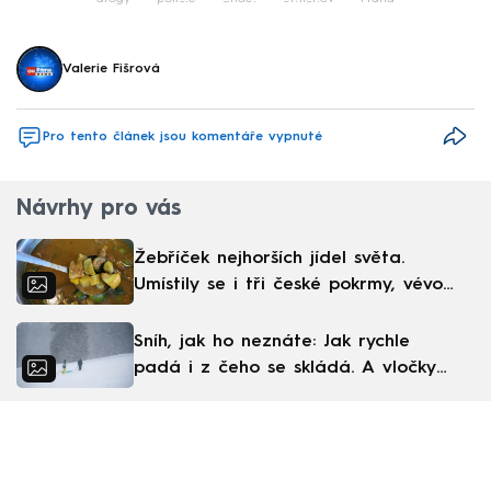
Valerie Fišrová
Pro tento článek jsou komentáře vypnuté
Návrhy pro vás
Žebříček nejhorších jídel světa.
Umístily se i tři české pokrmy, vévodí
skandinávská kuchyně
Sníh, jak ho neznáte: Jak rychle
padá i z čeho se skládá. A vločky
nejsou bílé