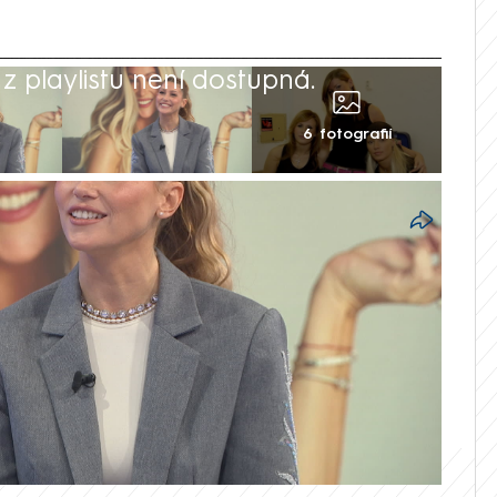
 playlistu není dostupná.
6 fotografií
stále citlivá věc, přiznala ve vysílání
eza Kerndlová. I když jsme měly
 rozhádaly, stihly jsme si vše vyříkat,
mluvila o svém novém albu Diamanty – v
aby udělala věci jinak.