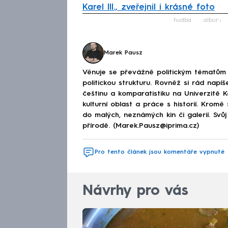
Karel III., zveřejnil i krásné foto
Fa
hudba
album
Marek Pausz
Věnuje se převážně politickým tématům 
politickou strukturu. Rovněž si rád napíš
češtinu a komparatistiku na Univerzitě K
kulturní oblast a práce s historií. Krom
do malých, neznámých kin či galerií. Svů
přírodě. (Marek.Pausz@iprima.cz)
Pro tento článek jsou komentáře vypnuté
Návrhy pro vás