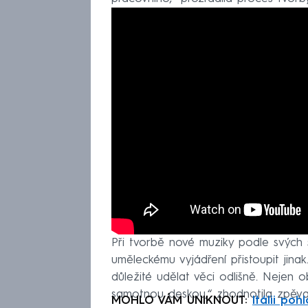
Při tvorbě nové muziky podle svých 
uměleckému vyjádření přistoupit jinak.
důležité udělat věci odlišně. Nejen o
samotnou deskou,“ zhodnotila zpěva
MOHLO VÁM UNIKNOUT:
Itálii poh