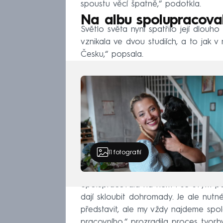
spoustu věcí špatně,“ podotkla.
Na albu spolupracova
Světlo světa nyní spatřilo její dlo
vznikala ve dvou studiích, a to jak 
Česku,“ popsala.
11
fotografií
Spolupracovala na něm i se svým p
dají skloubit dohromady. Je ale nutné
představit, ale my vždy najdeme sp
pracovního,“ prozradila proces tvorby