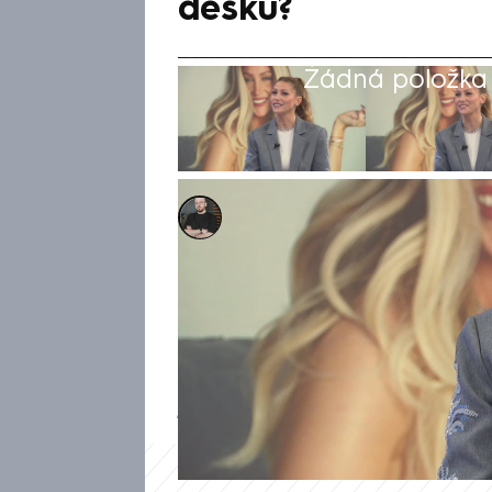
desku?
Žádná položka z
Marek Pausz
9. dub 2025, 16:32
Úmrtí Heleny Zeťové je pro mě 
CNN Prima NEWS zpěvačka Ter
problémy, kvůli kterým jsme se
dodala. Umělkyně rovněž pro
její kariéře prý bylo na čase, 