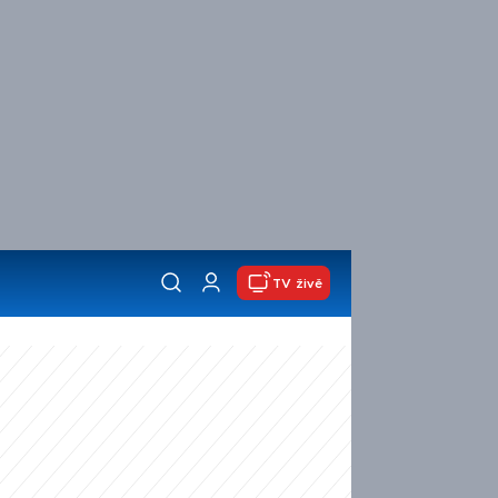
TV živě