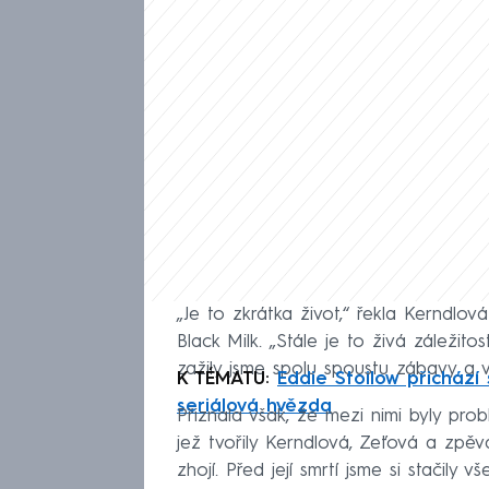
„Je to zkrátka život,“ řekla Kerndlov
Black Milk. „Stále je to živá záleži
zažily jsme spolu spoustu zábavy a 
K TÉMATU:
Eddie Stoilow přichází 
seriálová hvězda
Přiznala však, že mezi nimi byly prob
jež tvořily Kerndlová, Zeťová a zpě
zhojí. Před její smrtí jsme si stačily 