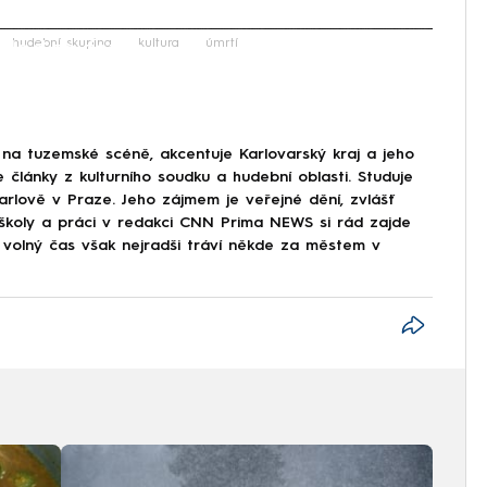
iled to fetch
hudební skupina
kultura
úmrtí
na tuzemské scéně, akcentuje Karlovarský kraj a jeho
e články z kulturního soudku a hudební oblasti. Studuje
arlově v Praze. Jeho zájmem je veřejné dění, zvlášť
ě školy a práci v redakci CNN Prima NEWS si rád zajde
j volný čas však nejradši tráví někde za městem v