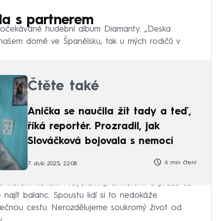
la s partnerem
uho očekávané hudební album Diamanty. „Deska
v našem domě ve Španělsku, tak u mých rodičů v
Čtěte také
Anička se naučila žít tady a teď,
říká reportér. Prozradil, jak
Slováčková bojovala s nemocí
6 min čtení
7. dub 2025, 22:08
artnerem Reném Mayerem. „Partnerství a práce se
 najít balanc. Spoustu lidí si to nedokáže
olečnou cestu. Nerozdělujeme soukromý život od
.