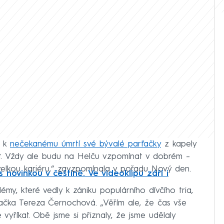
á k
nečekanému úmrtí své bývalé parťačky
z kapely
tost. Vždy ale budu na Helču vzpomínat v dobrém –
velkou kariéru,“ zavzpomínala v pořadu Nový den.
s novinkou v češtině. Ve videoklipu září i
lémy, které vedly k zániku populárního dívčího tria,
vačka Tereza Černochová. „Věřím ale, že čas vše
vše vyříkat. Obě jsme si přiznaly, že jsme udělaly