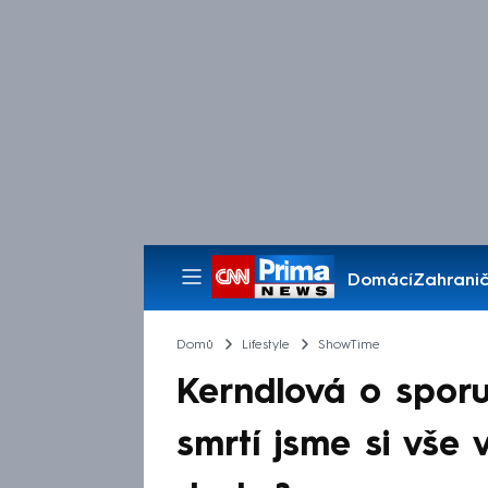
Domácí
Zahranič
Pořady
Domů
Lifestyle
ShowTime
Kerndlová o sporu 
smrtí jsme si vše 