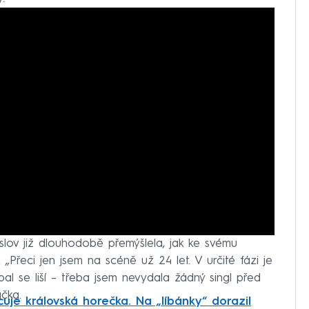
slov již dlouhodobě přemýšlela, jak ke svému
 „Přeci jen jsem na scéně už 24 let. V určité fázi je
bal se liší – třeba jsem nevydala žádný singl před
čka.
lcuje královská horečka. Na „líbánky“ dorazil