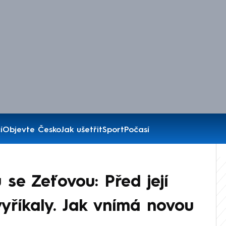
í
Objevte Česko
Jak ušetřit
Sport
Počasí
se Zeťovou: Před její
vyříkaly. Jak vnímá novou