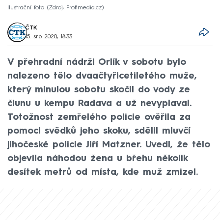
Ilustrační foto
Zdroj: Profimedia.cz
ČTK
15. srp 2020, 18:33
V přehradní nádrži Orlík v sobotu bylo
nalezeno tělo dvaačtyřicetiletého muže,
který minulou sobotu skočil do vody ze
člunu u kempu Radava a už nevyplaval.
Totožnost zemřelého policie ověřila za
pomoci svědků jeho skoku, sdělil mluvčí
jihočeské policie Jiří Matzner. Uvedl, že tělo
objevila náhodou žena u břehu několik
desítek metrů od místa, kde muž zmizel.