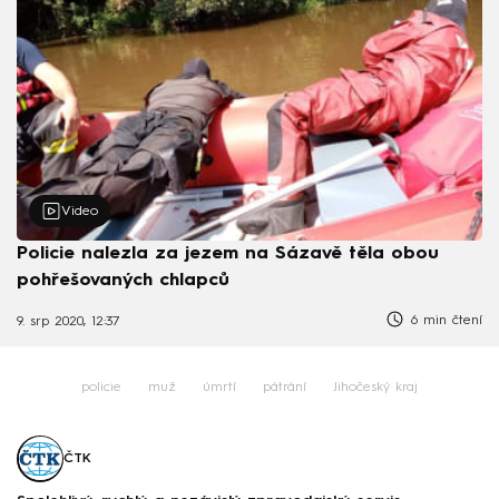
Video
Policie nalezla za jezem na Sázavě těla obou
pohřešovaných chlapců
6 min čtení
9. srp 2020, 12:37
policie
muž
úmrtí
pátrání
Jihočeský kraj
ČTK