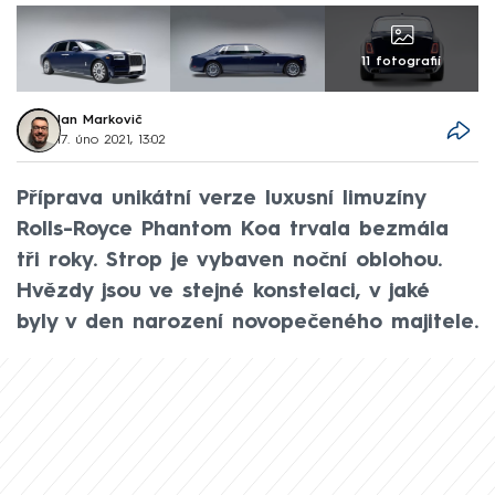
11 fotografií
Jan Markovič
17. úno 2021, 13:02
Příprava unikátní verze luxusní limuzíny
Rolls-Royce Phantom Koa trvala bezmála
tři roky. Strop je vybaven noční oblohou.
Hvězdy jsou ve stejné konstelaci, v jaké
byly v den narození novopečeného majitele.