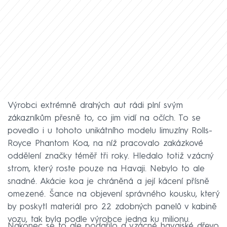
Výrobci extrémně drahých aut rádi plní svým
zákazníkům přesně to, co jim vidí na očích. To se
povedlo i u tohoto unikátního modelu limuzíny Rolls-
Royce Phantom Koa, na níž pracovalo zakázkové
oddělení značky téměř tři roky. Hledalo totiž vzácný
strom, který roste pouze na Havaji. Nebylo to ale
snadné. Akácie koa je chráněná a její kácení přísně
omezené. Šance na objevení správného kousku, který
by poskytl materiál pro 22 zdobných panelů v kabině
vozu, tak byla podle výrobce jedna ku milionu.
Nakonec se to ale podařilo a vzácné havajské dřevo