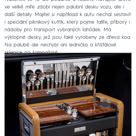
ve velké míře zdobí nejen palubní desku vozu, ale i
další detaily. Majitel si například k autu nechal sestavit
i speciální piknikový kufřík, který pojme talíře, příbory i
nádoby pro transport vybraných lahůdek. Má
výklopné desky, jež jsou také vyrobeny ze dřeva koa.
Na palubě ale nechybí ani lednička a křišťálové
sklenice na šampaňské.