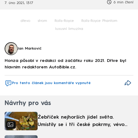
6 min čtení
7. úno 2021, 13:17
dřevo
strom
Rolls-Royce
Rolls-Royce Phantom
luxusní limuzína
Jan Markovič
Honza působí v redakci od začátku roku 2021. Dříve byl
hlavním redaktorem AutoBible.cz.
Pro tento článek jsou komentáře vypnuté
Návrhy pro vás
Žebříček nejhorších jídel světa.
Umístily se i tři české pokrmy, vévodí
skandinávská kuchyně