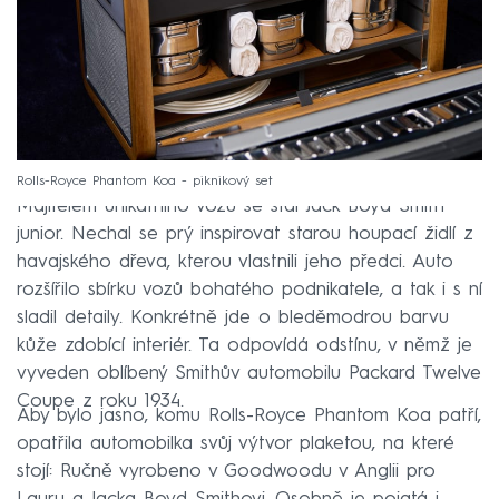
Rolls-Royce Phantom Koa - piknikový set
Majitelem unikátního vozu se stal Jack Boyd Smith
junior. Nechal se prý inspirovat starou houpací židlí z
havajského dřeva, kterou vlastnili jeho předci. Auto
rozšířilo sbírku vozů bohatého podnikatele, a tak i s ní
sladil detaily. Konkrétně jde o bleděmodrou barvu
kůže zdobící interiér. Ta odpovídá odstínu, v němž je
vyveden oblíbený Smithův automobilu Packard Twelve
Coupe z roku 1934.
Aby bylo jasno, komu Rolls-Royce Phantom Koa patří,
opatřila automobilka svůj výtvor plaketou, na které
stojí: Ručně vyrobeno v Goodwoodu v Anglii pro