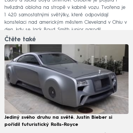
Lauru a Jacka Boyd Smithovi. Osobně je pojatá i
hvězdná obloha na stropě v kabině vozu. Tvořena je
1 420 samostatnými světýlky, které odpovídají
konstelaci nad americkým městem Cleveland v Ohiu v
den, kdy se Jack Boyd Smith junior narodil.
Čtěte také
Jediný svého druhu na světě. Justin Bieber si
pořídil futuristický Rolls-Royce