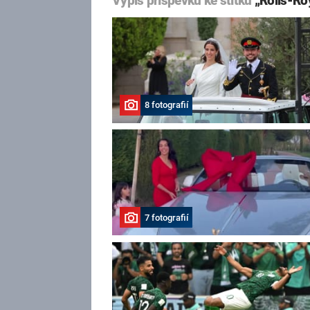
Výpis příspěvků ke štítku
„Rolls-R
8 fotografií
7 fotografií