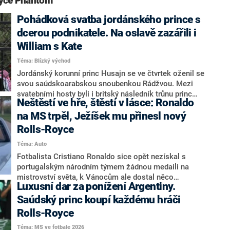
oyce Phantom“
Pohádková svatba jordánského prince s
dcerou podnikatele. Na oslavě zazářili i
William s Kate
Téma: Blízký východ
Jordánský korunní princ Husajn se ve čtvrtek oženil se
svou saúdskoarabskou snoubenkou Rádžvou. Mezi
svatebními hosty byli i britský následník trůnu princ
Neštěstí ve hře, štěstí v lásce: Ronaldo
William s manželkou princeznou Catherine,
nizozemský král Vilém-Alexandr či americká první
na MS trpěl, Ježíšek mu přinesl nový
dáma Jill Bidenová.
Rolls-Royce
Téma: Auto
Fotbalista Cristiano Ronaldo sice opět nezískal s
portugalským národním týmem žádnou medaili na
mistrovství světa, k Vánocům ale dostal něco
Luxusní dar za ponížení Argentiny.
pěkného na rozveselení. Jeho partnerka Georgina
Rodriguez mu opatřila opulentní kabriolet Rolls-Royce
Saúdský princ koupí každému hráči
Dawn. Pod stromeček se ale nevešel.
Rolls-Royce
Téma: MS ve fotbale 2026