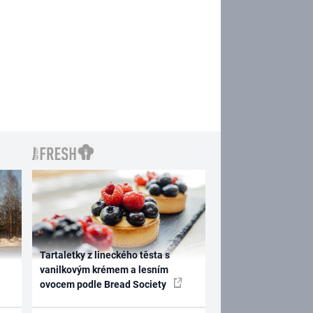
Tartaletky z lineckého těsta s
vanilkovým krémem a lesním
ovocem podle Bread Society