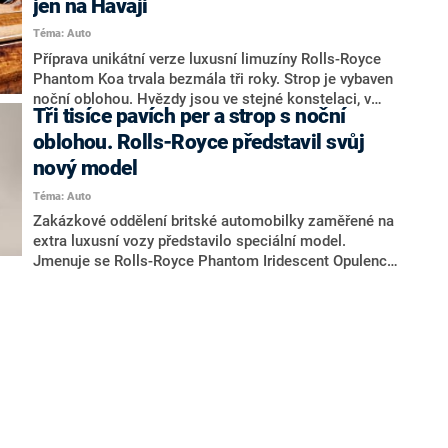
jen na Havaji
na jakousi gotickou katedrálu se stovkami křížů, ale i
Téma: Auto
nápisem „F**k You“.
Příprava unikátní verze luxusní limuzíny Rolls-Royce
Phantom Koa trvala bezmála tři roky. Strop je vybaven
noční oblohou. Hvězdy jsou ve stejné konstelaci, v
Tři tisíce pavích per a strop s noční
jaké byly v den narození novopečeného majitele.
oblohou. Rolls-Royce představil svůj
nový model
Téma: Auto
Zakázkové oddělení britské automobilky zaměřené na
extra luxusní vozy představilo speciální model.
Jmenuje se Rolls-Royce Phantom Iridescent Opulence,
v překladu „měňavá opulence“. Interiér vozu zdobí tři
tisíce pavích per i strop s noční oblohou.