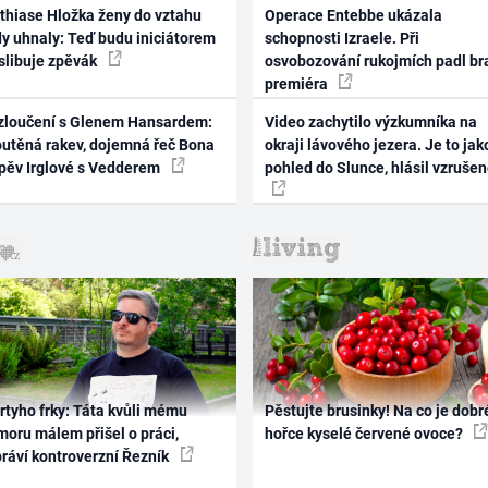
thiase Hložka ženy do vztahu
Operace Entebbe ukázala
dy uhnaly: Teď budu iniciátorem
schopnosti Izraele. Při
 slibuje zpěvák
osvobozování rukojmích padl br
premiéra
zloučení s Glenem Hansardem:
Video zachytilo výzkumníka na
outěná rakev, dojemná řeč Bona
okraji lávového jezera. Je to jak
zpěv Irglové s Vedderem
pohled do Slunce, hlásil vzruše
rtyho frky: Táta kvůli mému
Pěstujte brusinky! Na co je dobr
oru málem přišel o práci,
hořce kyselé červené ovoce?
práví kontroverzní Řezník