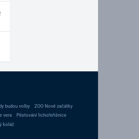
dy budou volby
ZOO Nové začátky
e vera
Pěstování lichořeřišnice
ý koláč