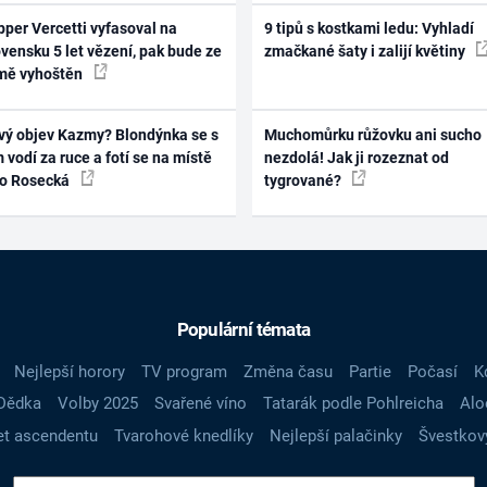
per Vercetti vyfasoval na
9 tipů s kostkami ledu: Vyhladí
vensku 5 let vězení, pak bude ze
zmačkané šaty i zalijí květiny
mě vyhoštěn
vý objev Kazmy? Blondýnka se s
Muchomůrku růžovku ani sucho
 vodí za ruce a fotí se na místě
nezdolá! Jak ji rozeznat od
ko Rosecká
tygrované?
Populární témata
Nejlepší horory
TV program
Změna času
Partie
Počasí
K
Dědka
Volby 2025
Svařené víno
Tatarák podle Pohlreicha
Alo
t ascendentu
Tvarohové knedlíky
Nejlepší palačinky
Švestkov