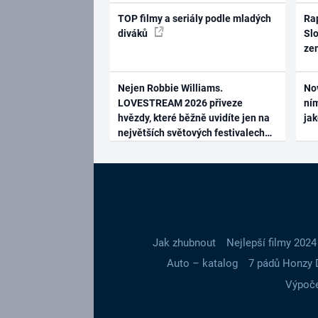
TOP filmy a seriály podle mladých
Rap
diváků
Slo
ze
Nejen Robbie Williams.
No
LOVESTREAM 2026 přiveze
ním
hvězdy, které běžně uvidíte jen na
ja
největších světových festivalech
Jak zhubnout
Nejlepší filmy 2024
Auto – katalog
7 pádů Honzy 
Výpoče