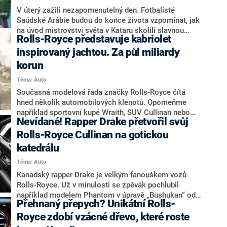
V úterý zažili nezapomenutelný den. Fotbalisté
Saúdské Arábie budou do konce života vzpomínat, jak
na úvod mistrovství světa v Kataru skolili slavnou
Rolls-Royce představuje kabriolet
Argentinu. A tento triumf jim dlouho bude připomínat
také luxusní vůz Rolls-Royce Phantom. Taková je
inspirovaný jachtou. Za půl miliardy
odměna, kterou hrdinům slíbil korunní princ
korun
Muhammad bin Salmán.
Téma: Auto
Současná modelová řada značky Rolls-Royce čítá
hned několik automobilových klenotů. Opomeňme
například sportovní kupé Wraith, SUV Cullinan nebo
Nevídané! Rapper Drake přetvořil svůj
třeba luxusní limuzínu Phantom. Britsko-německý
výrobce už ale nedělá jen sériová auta, neboť se
Rolls-Royce Cullinan na gotickou
rozhodl vrátit ke svým kořenům a soustředit se mimo
katedrálu
jiné i na zakázkové vozy. Po letech tak přijíždí
Téma: Auto
znovuzrozený Boat Tail, exkluzivní kabriolet
inspirovaný jachtou, který byl navržen ve spolupráci s
Kanadský rapper Drake je velkým fanouškem vozů
budoucími majiteli.
Rolls-Royce. Už v minulosti se zpěvák pochlubil
například modelem Phantom v úpravě „Bushukan“ od
Přehnaný přepych? Unikátní Rolls-
společnosti Mansory. Nyní automobilový svět šokoval
dalším zcela jedinečným exemplářem. Své SUV
Royce zdobí vzácné dřevo, které roste
Cullinan nechal módní firmou Chrome Hearts přetvořit