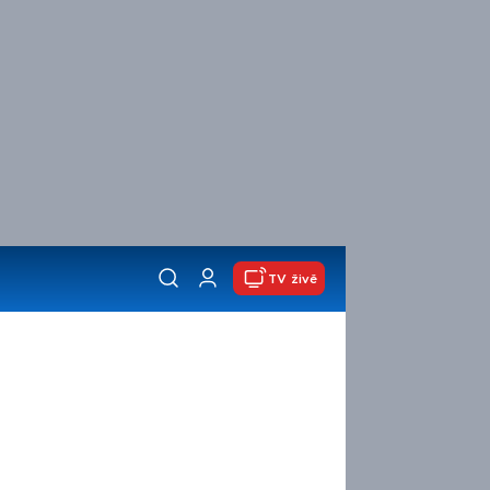
TV živě