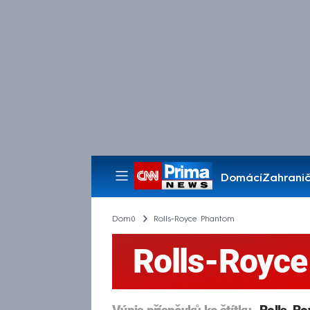
Domácí
Zahranič
Pořady
Domů
Rolls-Royce Phantom
Rolls-Royc