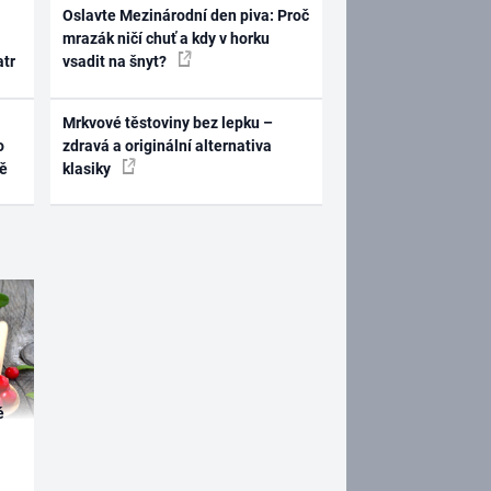
Oslavte Mezinárodní den piva: Proč
mrazák ničí chuť a kdy v horku
atr
vsadit na šnyt?
Mrkvové těstoviny bez lepku –
o
zdravá a originální alternativa
ně
klasiky
é