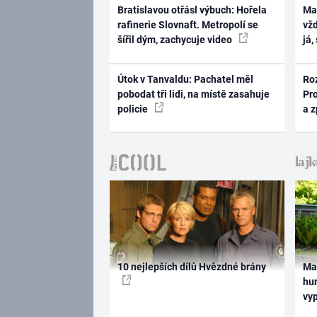
Bratislavou otřásl výbuch: Hořela
Ma
rafinerie Slovnaft. Metropolí se
vž
šířil dým, zachycuje video
já,
Útok v Tanvaldu: Pachatel měl
Ro
pobodat tři lidi, na místě zasahuje
Pr
policie
a 
10 nejlepších dílů Hvězdné brány
Ma
hum
vy