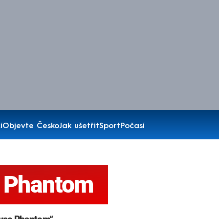
í
Objevte Česko
Jak ušetřit
Sport
Počasí
e Phantom