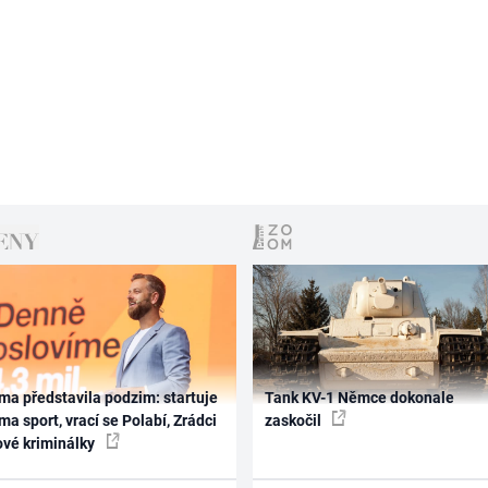
ma představila podzim: startuje
Tank KV-1 Němce dokonale
ma sport, vrací se Polabí, Zrádci
zaskočil
ové kriminálky