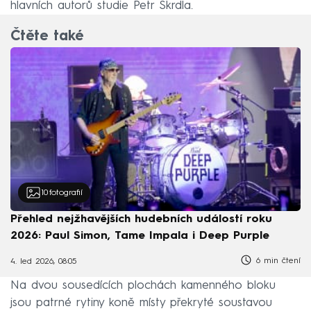
hlavních autorů studie Petr Škrdla.
Čtěte také
10
fotografií
Přehled nejžhavějších hudebních událostí roku
2026: Paul Simon, Tame Impala i Deep Purple
6 min čtení
4. led 2026, 08:05
Na dvou sousedících plochách kamenného bloku
jsou patrné rytiny koně místy překryté soustavou