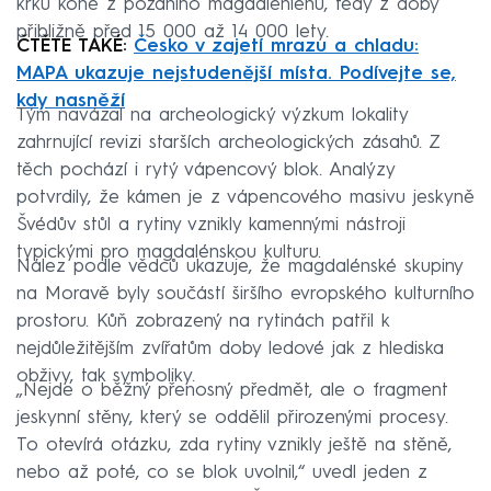
krku koně z pozdního magdalénienu, tedy z doby
přibližně před 15 000 až 14 000 lety.
ČTĚTE TAKÉ:
Česko v zajetí mrazu a chladu:
MAPA ukazuje nejstudenější místa. Podívejte se,
kdy nasněží
Tým navázal na archeologický výzkum lokality
zahrnující revizi starších archeologických zásahů. Z
těch pochází i rytý vápencový blok. Analýzy
potvrdily, že kámen je z vápencového masivu jeskyně
Švédův stůl a rytiny vznikly kamennými nástroji
typickými pro magdalénskou kulturu.
Nález podle vědců ukazuje, že magdalénské skupiny
na Moravě byly součástí širšího evropského kulturního
prostoru. Kůň zobrazený na rytinách patřil k
nejdůležitějším zvířatům doby ledové jak z hlediska
obživy, tak symboliky.
„Nejde o běžný přenosný předmět, ale o fragment
jeskynní stěny, který se oddělil přirozenými procesy.
To otevírá otázku, zda rytiny vznikly ještě na stěně,
nebo až poté, co se blok uvolnil,“ uvedl jeden z