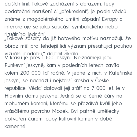
dalších linií. Takové zacházení s obrazem, tedy
dodatečné narušení či „překreslení“, je podle vědců
známé z magdalénského umění západní Evropy a
interpretuje se jako součást symbolického nebo
rituálního jednání.
„Takové zásahy do již hotového motivu naznačují, že
obraz měl pro tehdejší lidi význam přesahující pouhou
vizuální podobu,“ doplnil Škrdla.
V krasu je přes 1 100 jeskyní. Nejznámější jsou
Punkevní jeskyně, kam v posledních letech zavítá
kolem 200 000 lidí ročně. V jedné z nich, v Kateřinské
jeskyni, se nachází i nejstarší kresba v České
republice. Vědci datovali její stáří na 7 000 let. Je v
Hlavním dómu jeskyně. Jedná se o černé čáry na
mohutném kameni, kterému se přezdívá kvůli jeho
vrásčitému povrchu Mozek. Byl patrně umělecky
dotvořen čarami coby kultovní kámen v době
kamenné.