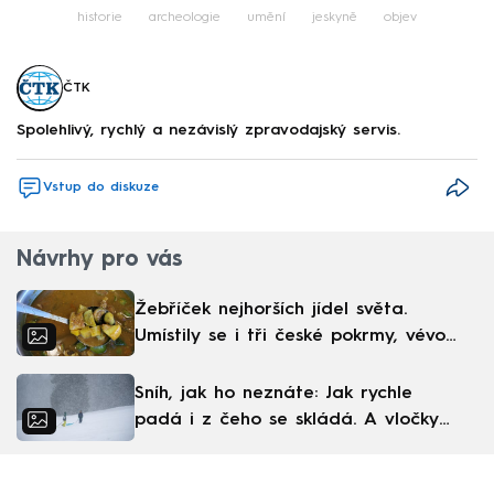
historie
archeologie
umění
jeskyně
objev
ČTK
Spolehlivý, rychlý a nezávislý zpravodajský servis.
Vstup do diskuze
Návrhy pro vás
Žebříček nejhorších jídel světa.
Umístily se i tři české pokrmy, vévodí
skandinávská kuchyně
Sníh, jak ho neznáte: Jak rychle
padá i z čeho se skládá. A vločky
nejsou bílé