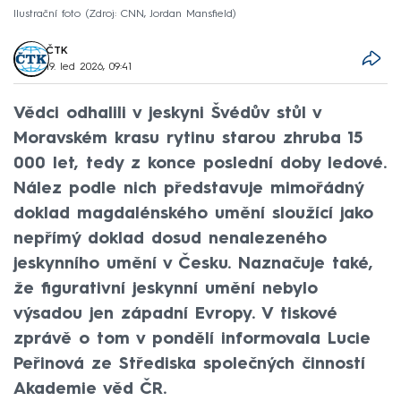
Ilustrační foto
Zdroj: CNN, Jordan Mansfield
ČTK
19. led 2026, 09:41
Vědci odhalili v jeskyni Švédův stůl v
Moravském krasu rytinu starou zhruba 15
000 let, tedy z konce poslední doby ledové.
Nález podle nich představuje mimořádný
doklad magdalénského umění sloužící jako
nepřímý doklad dosud nenalezeného
jeskynního umění v Česku. Naznačuje také,
že figurativní jeskynní umění nebylo
výsadou jen západní Evropy. V tiskové
zprávě o tom v pondělí informovala Lucie
Peřinová ze Střediska společných činností
Akademie věd ČR.