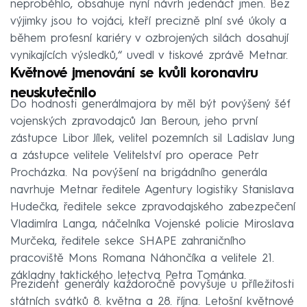
neproběhlo, obsahuje nyní návrh jedenáct jmen. Bez
výjimky jsou to vojáci, kteří precizně plní své úkoly a
během profesní kariéry v ozbrojených silách dosahují
vynikajících výsledků,“ uvedl v tiskové zprávě Metnar.
Květnové jmenování se kvůli koronaviru
neuskutečnilo
Do hodnosti generálmajora by měl být povýšený šéf
vojenských zpravodajců Jan Beroun, jeho první
zástupce Libor Jílek, velitel pozemních sil Ladislav Jung
a zástupce velitele Velitelství pro operace Petr
Procházka. Na povýšení na brigádního generála
navrhuje Metnar ředitele Agentury logistiky Stanislava
Hudečka, ředitele sekce zpravodajského zabezpečení
Vladimíra Langa, náčelníka Vojenské policie Miroslava
Murčeka, ředitele sekce SHAPE zahraničního
pracoviště Mons Romana Náhončíka a velitele 21.
základny taktického letectva Petra Tománka.
Prezident generály každoročně povyšuje u příležitosti
státních svátků 8. května a 28. října. Letošní květnové