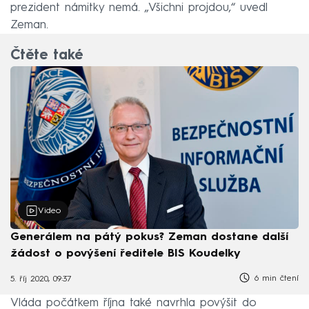
prezident námitky nemá. „Všichni projdou,“ uvedl
Zeman.
Čtěte také
Video
Generálem na pátý pokus? Zeman dostane další
žádost o povýšení ředitele BIS Koudelky
6 min čtení
5. říj 2020, 09:37
Vláda počátkem října také navrhla povýšit do