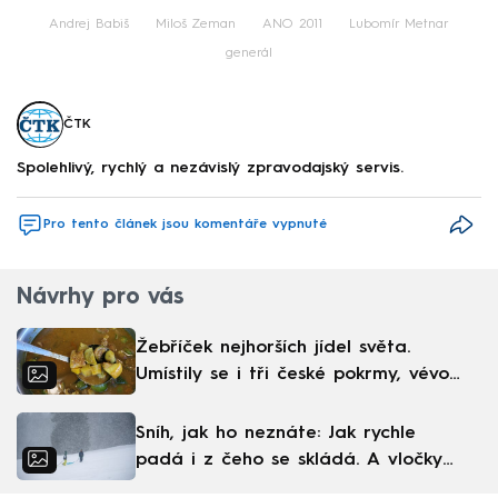
Andrej Babiš
Miloš Zeman
ANO 2011
Lubomír Metnar
generál
ČTK
Spolehlivý, rychlý a nezávislý zpravodajský servis.
Pro tento článek jsou komentáře vypnuté
Návrhy pro vás
Žebříček nejhorších jídel světa.
Umístily se i tři české pokrmy, vévodí
skandinávská kuchyně
Sníh, jak ho neznáte: Jak rychle
padá i z čeho se skládá. A vločky
nejsou bílé