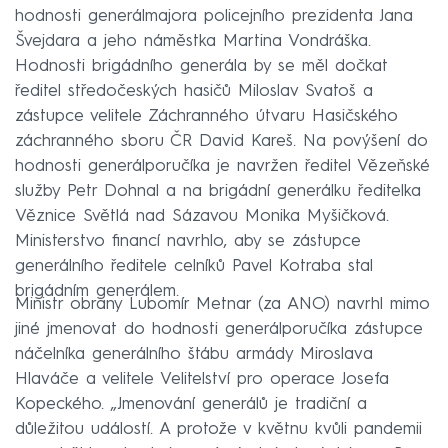
hodnosti generálmajora policejního prezidenta Jana
Švejdara a jeho náměstka Martina Vondráška.
Hodnosti brigádního generála by se měl dočkat
ředitel středočeských hasičů Miloslav Svatoš a
zástupce velitele Záchranného útvaru Hasičského
záchranného sboru ČR David Kareš. Na povýšení do
hodnosti generálporučíka je navržen ředitel Vězeňské
služby Petr Dohnal a na brigádní generálku ředitelka
Věznice Světlá nad Sázavou Monika Myšičková.
Ministerstvo financí navrhlo, aby se zástupce
generálního ředitele celníků Pavel Kotraba stal
brigádním generálem.
Ministr obrany Lubomír Metnar (za ANO) navrhl mimo
jiné jmenovat do hodnosti generálporučíka zástupce
náčelníka generálního štábu armády Miroslava
Hlaváče a velitele Velitelství pro operace Josefa
Kopeckého. „Jmenování generálů je tradiční a
důležitou událostí. A protože v květnu kvůli pandemii