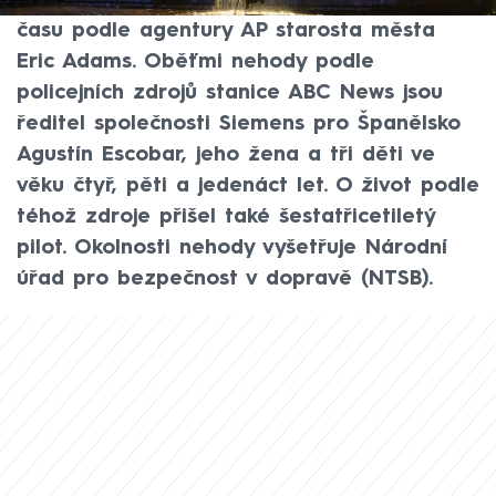
New Yorku, uvedl v pátek středoevropského
času podle agentury AP starosta města
Eric Adams. Oběťmi nehody podle
policejních zdrojů stanice ABC News jsou
ředitel společnosti Siemens pro Španělsko
Agustín Escobar, jeho žena a tři děti ve
věku čtyř, pěti a jedenáct let. O život podle
téhož zdroje přišel také šestatřicetiletý
pilot. Okolnosti nehody vyšetřuje Národní
úřad pro bezpečnost v dopravě (NTSB).