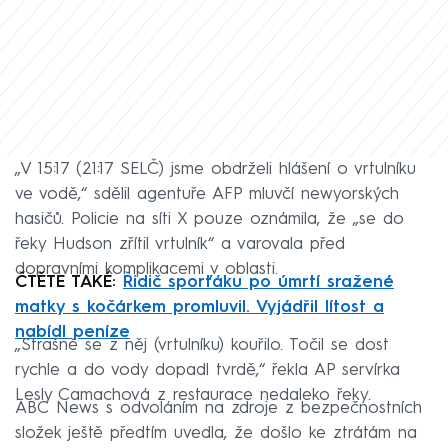
„V 15:17 (21:17 SELČ) jsme obdrželi hlášení o vrtulníku
ve vodě,“ sdělil agentuře AFP mluvčí newyorských
hasičů. Policie na síti X pouze oznámila, že „se do
řeky Hudson zřítil vrtulník“ a varovala před
dopravními komplikacemi v oblasti.
ČTĚTE TAKÉ:
Řidič sporťáku po úmrtí sražené
matky s kočárkem promluvil. Vyjádřil lítost a
nabídl peníze
„Strašně se z něj (vrtulníku) kouřilo. Točil se dost
rychle a do vody dopadl tvrdě,“ řekla AP servírka
Lesly Camachová z restaurace nedaleko řeky.
ABC News s odvoláním na zdroje z bezpečnostních
složek ještě předtím uvedla, že došlo ke ztrátám na