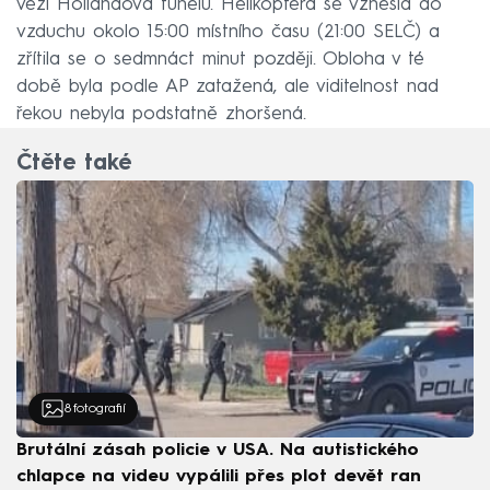
věží Hollandova tunelu. Helikoptéra se vznesla do
vzduchu okolo 15:00 místního času (21:00 SELČ) a
zřítila se o sedmnáct minut později. Obloha v té
době byla podle AP zatažená, ale viditelnost nad
řekou nebyla podstatně zhoršená.
Čtěte také
8
fotografií
Brutální zásah policie v USA. Na autistického
chlapce na videu vypálili přes plot devět ran