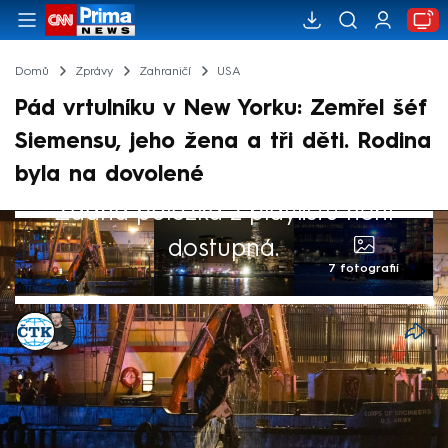
Domů
Zprávy
Zahraničí
USA
Pád vrtulníku v New Yorku: Zemřel šéf
Siemensu, jeho žena a tři děti. Rodina
byla na dovolené
Žádná položka z playlistu není
dostupná.
7 fotografií
ČTK
,
Marek Pausz
Akt. 11. dub 2025, 06:07
• 10. dub 2025, 22:16
Šest lidí, včetně tří dětí, zahynulo při
čtvrtečním pádu vrtulníku do řeky Hudson v