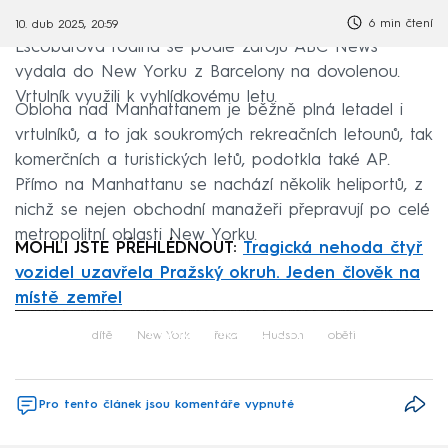
6 min čtení
10. dub 2025, 20:59
Escobarova rodina se podle zdrojů ABC News
vydala do New Yorku z Barcelony na dovolenou.
Vrtulník využili k vyhlídkovému letu.
Obloha nad Manhattanem je běžně plná letadel i
vrtulníků, a to jak soukromých rekreačních letounů, tak
komerčních a turistických letů, podotkla také AP.
Přímo na Manhattanu se nachází několik heliportů, z
nichž se nejen obchodní manažeři přepravují po celé
metropolitní oblasti New Yorku.
MOHLI JSTE PŘEHLÉDNOUT:
Tragická nehoda čtyř
vozidel uzavřela Pražský okruh. Jeden člověk na
místě zemřel
Failed to fetch
dítě
New York
řeka
Hudson
oběti
Pro tento článek jsou komentáře vypnuté