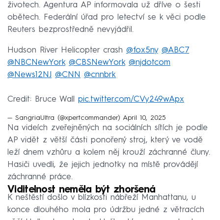
životech. Agentura AP informovala už dříve o šesti
obětech. Federální úřad pro letectví se k věci podle
Reuters bezprostředně nevyjádřil.
Hudson River Helicopter crash
@fox5ny
@ABC7
@NBCNewYork
@CBSNewYork
@njdotcom
@News12NJ
@CNN
@cnnbrk
Credit: Bruce Wall
pic.twitter.com/CVy249wApx
— SangriaUltra (@xpertcommander)
April 10, 2025
Na videích zveřejněných na sociálních sítích je podle
AP vidět z větší části ponořený stroj, který ve vodě
leží dnem vzhůru a kolem něj krouží záchranné čluny.
Hasiči uvedli, že jejich jednotky na místě provádějí
záchranné práce.
Viditelnost neměla být zhoršená
K neštěstí došlo v blízkosti nábřeží Manhattanu, u
konce dlouhého mola pro údržbu jedné z větracích