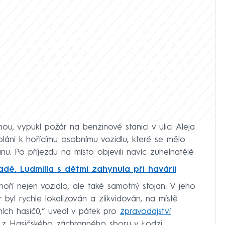
ou, vypukl požár na benzinové stanici v ulici Aleja
oláni k hořícímu osobnímu vozidlu, které se mělo
. Po příjezdu na místo objevili navíc zuhelnatělé
dě. Ludmilla s dětmi zahynula při havárii
e hoří nejen vozidlo, ale také samotný stojan. V jeho
r byl rychle lokalizován a zlikvidován, na místě
ních hasičů,“ uvedl v pátek pro
zpravodajství
k z Hasičského záchranného sboru v Łodzi.