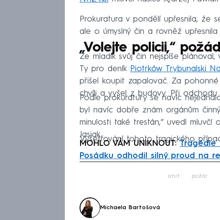
Prokuratura v pondělí upřesnila, že 
ale o úmyslný čin a rovněž upřesnil
„Volejte policii,“ pož
Že mladík svůj čin nejspíše plánoval
Ty pro deník
Piotrków Trybunalski N
přišel koupit zapalovač. Za pohonné 
chvíli a vyšel z budovy. Při odchodu 
Podle prokuratury se navíc nejedna
byl navíc dobře znám orgánům činným v
minulosti také trestán,“ uvedl mluvčí 
Jasiak.
Vyšetřování tohoto tragického případ
MOHLO VÁM UNIKNOUT:
Tragédie 
Posádku odhodil silný proud na r
Fa
smrt
požár
Michaela Bartošová