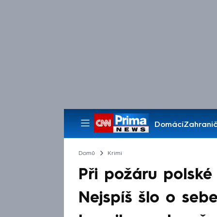
Domácí
Zahranič
Pořady
Domů
Krimi
Při požáru polské
Nejspíš šlo o sebe