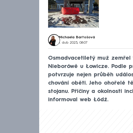
Michaela Bartošová
1. dub 2025, 08:07
Osmadvacetiletý muž zemřel v
Nieborówě u Łowicze. Podle p
potvrzuje nejen průběh událo
chování oběti. Jeho ohořelé tě
stojanu. Příčiny a okolnosti i
informoval web Łódź.