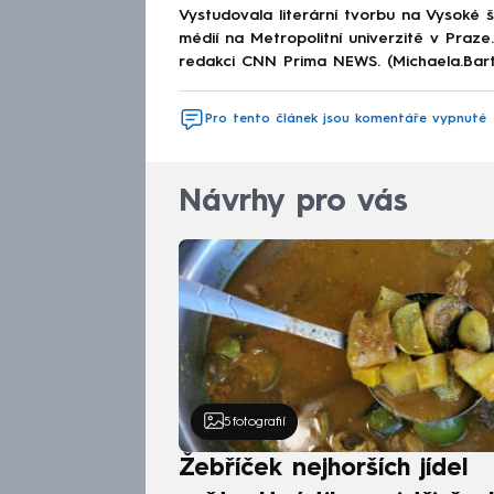
Vystudovala literární tvorbu na Vysoké 
médií na Metropolitní univerzitě v Praz
redakci CNN Prima NEWS. (Michaela.Bar
Pro tento článek jsou komentáře vypnuté
Návrhy pro vás
5
fotografií
Žebříček nejhorších jídel