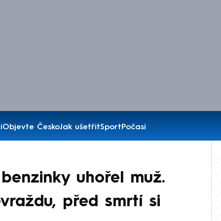
í
Objevte Česko
Jak ušetřit
Sport
Počasí
 benzinky uhořel muž.
vraždu, před smrtí si