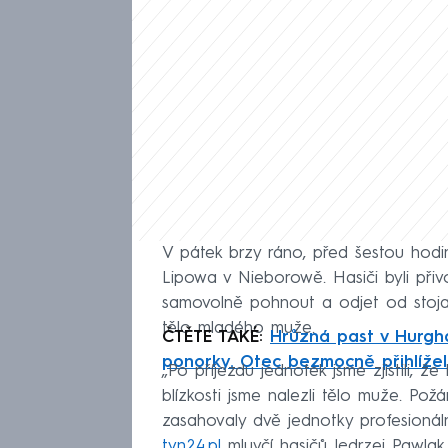
V pátek brzy ráno, před šestou hodin
Lipowa v Nieborowě. Hasiči byli přiv
samovolně pohnout a odjet od stojanu
tělo mladého muže.
ČTĚTE TAKÉ:
Hrůzná past v Hurgha
ponorky. Otec bezmocně přihlížel
„Po příjezdu jednotek jsme zjistili, ž
blízkosti jsme nalezli tělo muže. Požá
zasahovaly dvě jednotky profesionál
tvn24.pl
mluvčí hasičů Jędrzej Pawla