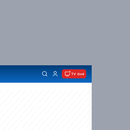
TV živě