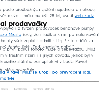
se podle předběžných zjištění nejednalo o nehodu,
a věk muže – mělo mu být 28 let, uvedl
web Łódź
.
ádal prodavačky
, vyplývá i z tvrzení prodavaček benzínové pumpy.
asze Miasto
řekly, že mladík si k nim po natankování
hmoty však zaplatit odmítl s tím, že to udělá za
prý ženám řekl: „Teď zavolejte policii.“
lo o první pokus tohoto muže o sebevraždu. „Muž
 trestním řízení i z jiných důvodů, jelikož byl v
okresního státního zastupitelství v Lodži Paweł
u stále pokračuje.
na Vltavě. Muž se utopil po převrácení lodi.
emorkér
iled to fetch
Polsko
katastrofa
čerpací stanice