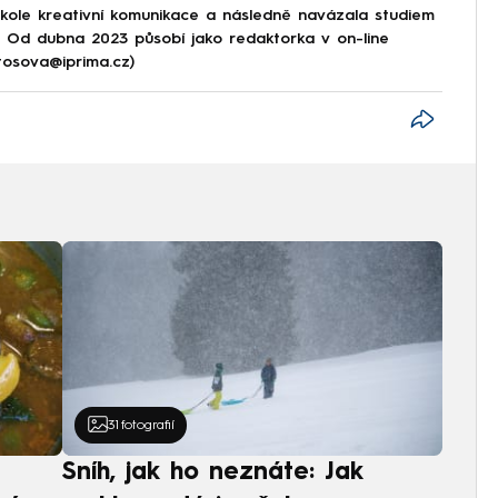
škole kreativní komunikace a následně navázala studiem
e. Od dubna 2023 působí jako redaktorka v on-line
tosova@iprima.cz)
31
fotografií
Sníh, jak ho neznáte: Jak