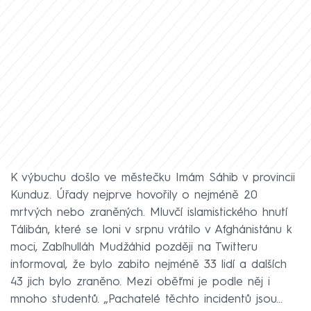
K výbuchu došlo ve městečku Imám Sáhib v provincii
Kunduz. Úřady nejprve hovořily o nejméně 20
mrtvých nebo zraněných. Mluvčí islamistického hnutí
Tálibán, které se loni v srpnu vrátilo v Afghánistánu k
moci, Zabíhulláh Mudžáhid později na Twitteru
informoval, že bylo zabito nejméně 33 lidí a dalších
43 jich bylo zraněno. Mezi oběťmi je podle něj i
mnoho studentů. „Pachatelé těchto incidentů jsou...