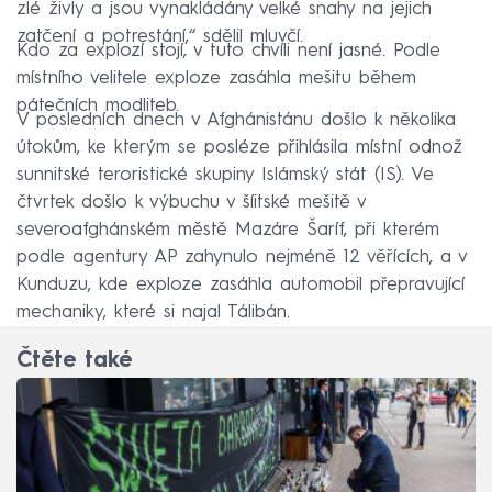
zlé živly a jsou vynakládány velké snahy na jejich
zatčení a potrestání,“ sdělil mluvčí.
Kdo za explozí stojí, v tuto chvíli není jasné. Podle
místního velitele exploze zasáhla mešitu během
pátečních modliteb.
V posledních dnech v Afghánistánu došlo k několika
útokům, ke kterým se posléze přihlásila místní odnož
sunnitské teroristické skupiny Islámský stát (IS). Ve
čtvrtek došlo k výbuchu v šíitské mešitě v
severoafghánském městě Mazáre Šaríf, při kterém
podle agentury AP zahynulo nejméně 12 věřících, a v
Kunduzu, kde exploze zasáhla automobil přepravující
mechaniky, které si najal Tálibán.
Čtěte také