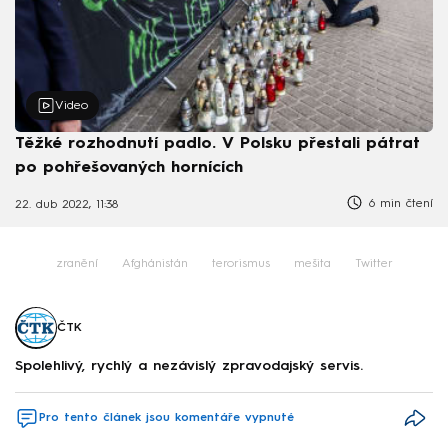
Video
Těžké rozhodnutí padlo. V Polsku přestali pátrat
po pohřešovaných hornících
6 min čtení
22. dub 2022, 11:38
zranění
Afghánistán
terorismus
mešita
Twitter
ČTK
Spolehlivý, rychlý a nezávislý zpravodajský servis.
Pro tento článek jsou komentáře vypnuté