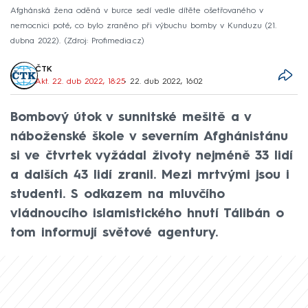
Afghánská žena oděná v burce sedí vedle dítěte ošetřovaného v
nemocnici poté, co bylo zraněno při výbuchu bomby v Kunduzu (21.
dubna 2022).
Zdroj: Profimedia.cz
ČTK
Akt. 22. dub 2022, 18:25
• 22. dub 2022, 16:02
Bombový útok v sunnitské mešitě a v
náboženské škole v severním Afghánistánu
si ve čtvrtek vyžádal životy nejméně 33 lidí
a dalších 43 lidí zranil. Mezi mrtvými jsou i
studenti. S odkazem na mluvčího
vládnoucího islamistického hnutí Tálibán o
tom informují světové agentury.