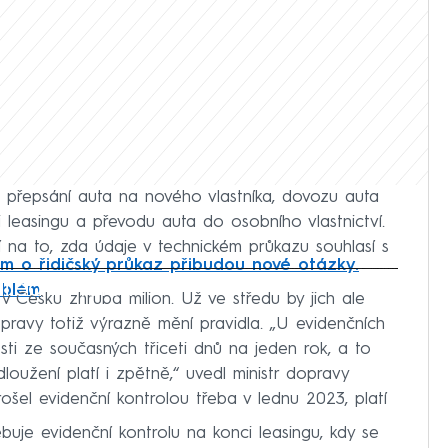
i přepsání auta na nového vlastníka, dovozu auta
i leasingu a převodu auta do osobního vlastnictví.
dí na to, zda údaje v technickém průkazu souhlasí s
m o řidičský průkaz přibudou nové otázky.
iled to fetch
roblém
v Česku zhruba milion. Už ve středu by jich ale
pravy totiž výrazně mění pravidla. „U evidenčních
sti ze současných třiceti dnů na jeden rok, a to
užení platí i zpětně,“ uvedl ministr dopravy
rošel evidenční kontrolou třeba v lednu 2023, platí
ebuje evidenční kontrolu na konci leasingu, kdy se