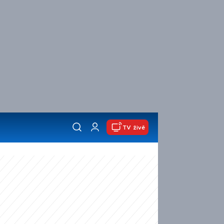
TV živě