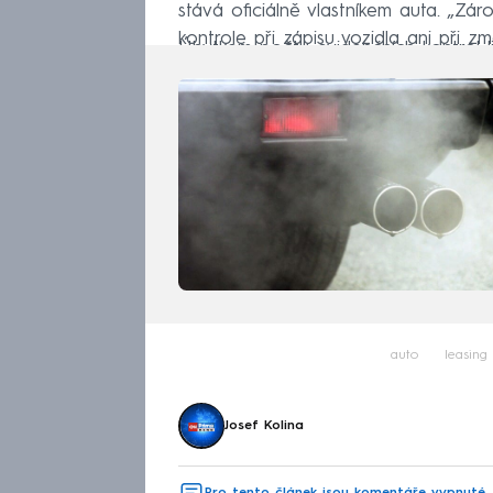
stává oficiálně vlastníkem auta. „Zá
kontrole při zápisu vozidla ani při z
Úbytkem počtu evidenčních kontrol lid
auto
leasing
Josef Kolina