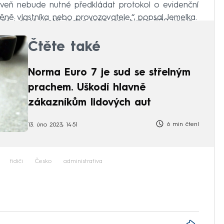
roveň nebude nutné předkládat protokol o evidenční
měně vlastníka nebo provozovatele,“ popsal Jemelka.
é i dost ušetří. Jedna totiž stojí okolo 800 korun.
Čtěte také
Norma Euro 7 je sud se střelným
prachem. Uškodí hlavně
zákazníkům lidových aut
6 min čtení
13. úno 2023, 14:51
řidiči
Česko
administrativa