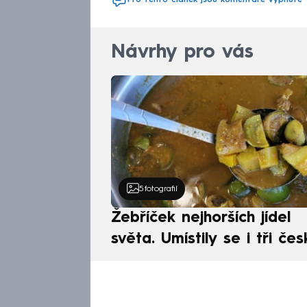
Pro tento článek jsou komentáře vypnuté
Návrhy pro vás
5
fotografií
Žebříček nejhorších jídel
světa. Umístily se i tři čes
pokrmy, vévodí skandináv
kuchyně