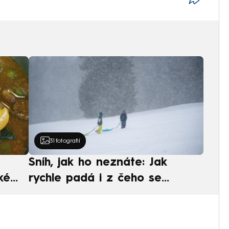
31
fotografií
Sníh, jak ho neznáte: Jak
ké
rychle padá i z čeho se
ská
skládá. A vločky nejsou bílé