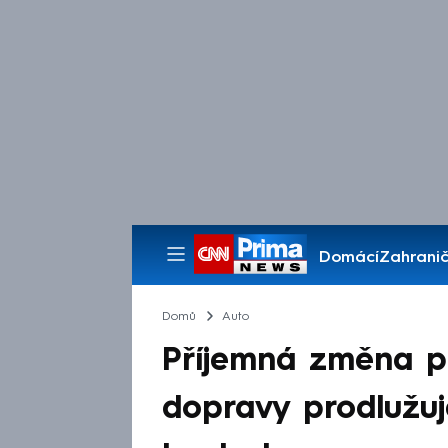
Domácí
Zahranič
Pořady
Domů
Auto
Příjemná změna pro
dopravy prodlužuj