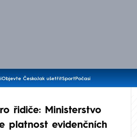
í
Objevte Česko
Jak ušetřit
Sport
Počasí
 řidiče: Ministerstvo
e platnost evidenčních