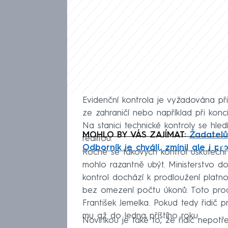
Evidenční kontrola je vyžadována př
ze zahraničí nebo například při konc
Na stanici technické kontroly se hle
MOHLO BY VÁS ZAJÍMAT:
Žadatelů
realitou.
Fa
Odborník je chválí, zmínil ale i p
Ročně se takových kontrol uskuteční 
mohlo razantně ubýt. Ministerstvo do
kontrol dochází k prodloužení platno
bez omezení počtu úkonů. Toto prodlo
František Jemelka. Pokud tedy řidič p
mu až do ledna příštího roku.
Novinkou je také to, že řidič nepotř