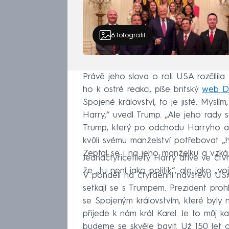
6
fotografií
Právě jeho slova o roli USA rozčílil
ho k ostré reakci, píše britský
web Da
Spojené království, to je jisté. Myslí
Harry,“ uvedl Trump. „Ale jeho rady si
Trump, který po odchodu Harryho a 
kvůli svému manželství potřebovat „h
Zeptal se i na jeho manželku a vzkázal
Jednačtyřicetiletý Harry dříve ve čt
že „tu není jako politik“, ale jako „v
V pondělí na čtyřdenní návštěvu USA 
setkají se s Trumpem. Prezident prohl
se Spojeným královstvím, které byly 
přijede k nám král Karel. Je to můj k
budeme se skvěle bavit. Už 150 let ch