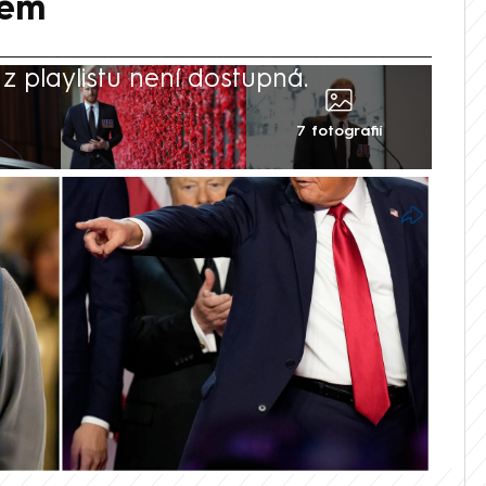
zem
 playlistu není dostupná.
7 fotografií
k přicestoval na neohlášenou návštěvu
val ruského prezidenta Vladimira Putina k
y k dodržování závazků vůči Ukrajině
 svrchovanosti napadené země. Jeho slova
identa Donalda Trumpa. Podle něj Harry