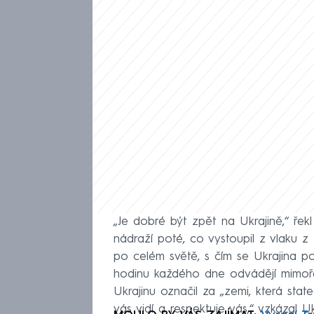
„Je dobré být zpět na Ukrajině,“ řek
nádraží poté, co vystoupil z vlaku 
po celém světě, s čím se Ukrajina po
hodinu každého dne odvádějí mimořá
Ukrajinu označil za „zemi, která stat
vás vidí a respektuje vás,“ vzkázal U