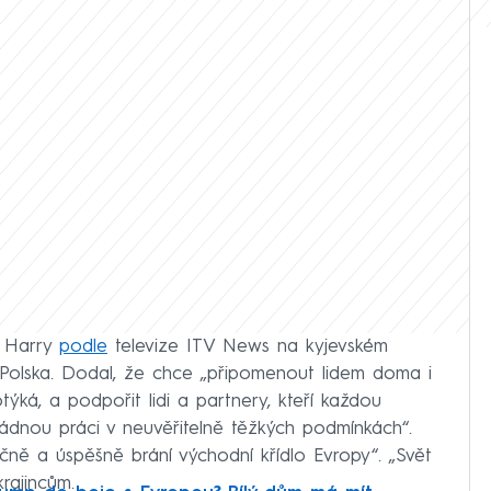
l Harry
podle
televize ITV News na kyjevském
z Polska. Dodal, že chce „připomenout lidem doma i
týká, a podpořit lidi a partnery, kteří každou
dnou práci v neuvěřitelně těžkých podmínkách“.
ečně a úspěšně brání východní křídlo Evropy“. „Svět
krajincům.