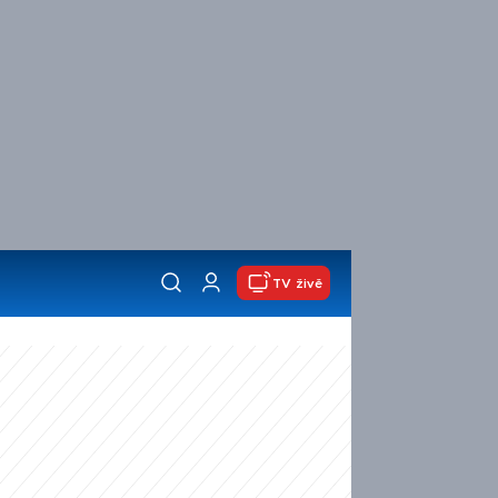
TV živě