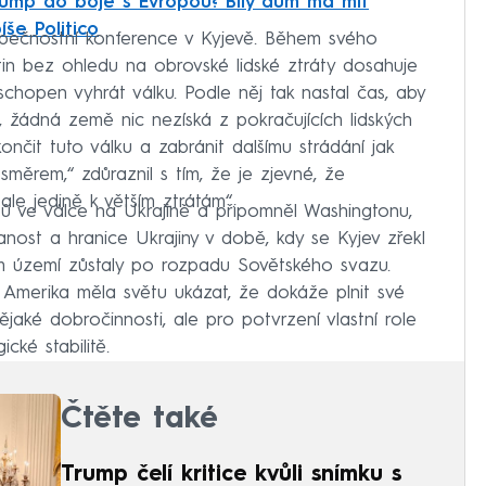
rump do boje s Evropou? Bílý dům má mít
še Politico
pečnostní konference v Kyjevě. Během svého
tin bez ohledu na obrovské lidské ztráty dosahuje
 schopen vyhrát válku. Podle něj tak nastal čas, aby
e, žádná země nic nezíská z pokračujících lidských
končit tuto válku a zabránit dalšímu strádání jak
 směrem,“ zdůraznil s tím, že je zjevné, že
ale jedině k větším ztrátám“.
tů ve válce na Ukrajině a připomněl Washingtonu,
nost a hranice Ukrajiny v době, kdy se Kyjev zřekl
kém území zůstaly po rozpadu Sovětského svazu.
 Amerika měla světu ukázat, že dokáže plnit své
jaké dobročinnosti, ale pro potvrzení vlastní role
cké stabilitě.
Čtěte také
Trump čelí kritice kvůli snímku s