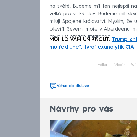
na světě. Budeme mít ten nejlepší n
velká pro velký dav. Budeme mít skvěl
miluji Spojené království. Myslím, že
otevřít Severní moře v Aberdeenu, měl
chybu v otázce imigrace.“
MOHLO VÁM UNIKNOUT:
Trump cht
mu řekl „ne“, tvrdí exanalytik CIA
Fa
válka
Vladimir Puti
Vstup do diskuze
Návrhy pro vás