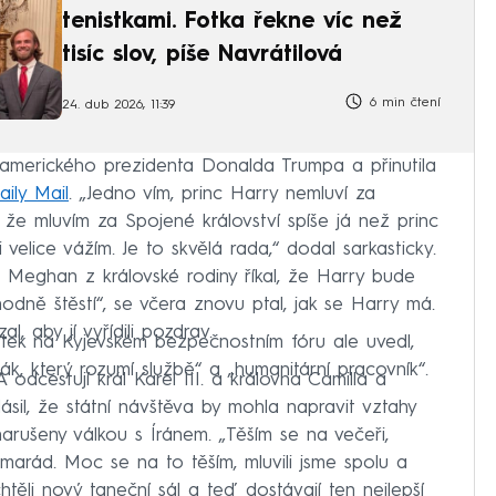
tenistkami. Fotka řekne víc než
tisíc slov, píše Navrátilová
6 min čtení
24. dub 2026, 11:39
a amerického prezidenta Donalda Trumpa a přinutila
ily Mail
. „Jedno vím, princ Harry nemluví za
m, že mluvím za Spojené království spíše já než princ
 velice vážím. Je to skvělá rada,“ dodal sarkasticky.
Meghan z královské rodiny říkal, že Harry bude
odně štěstí“, se včera znovu ptal, jak se Harry má.
, aby jí vyřídili pozdrav.
vrtek na Kyjevském bezpečnostním fóru ale uvedl,
oják, který rozumí službě“ a „humanitární pracovník“.
odcestují král Karel III. a královna Camilla a
ásil, že státní návštěva by mohla napravit vztahy
narušeny válkou s Íránem. „Těším se na večeři,
amarád. Moc se na to těším, mluvili jsme spolu a
těli nový taneční sál a teď dostávají ten nejlepší