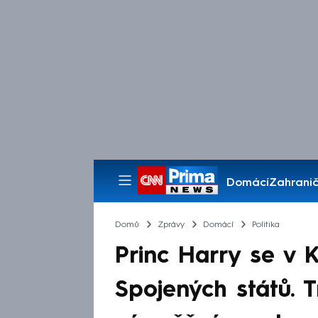
Domácí
Zahranič
Pořady
Domů
Zprávy
Domácí
Politika
Princ Harry se v 
Spojených států. 