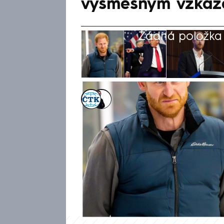
výsměšným vzka
Žádná položka z
ČTK
,
Václav Černý
24. dub 2026, 12:37
Britský princ Harry ve čtvrte
Ukrajiny. Ve svém projevu vyz
ukončení války a Spojené stát
ohledně územní celistvosti a
ale rozčílila amerického prez
nemluví za Británii.