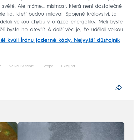
a světě. Ale máme… místnost, která není dostatečně
é lidi, kteří budou milovat Spojené království. Já
 udělali velkou chybu v otázce energetiky. Měli byste
i byste ho otevřít. A další věc je, že udělali velkou
ěl kvůli Íránu jaderné kódy. Nejvyšší důstojník
iled to fetch
n
Velká Británie
Evropa
Ukrajina