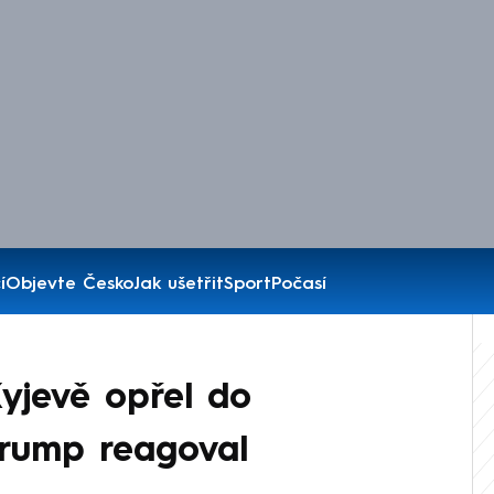
í
Objevte Česko
Jak ušetřit
Sport
Počasí
Kyjevě opřel do
Trump reagoval