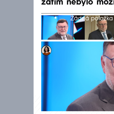
zatím nebylo mož
Žádná položka z
Dominika Fuchsová
21. lis 2024, 11:39
Ministr financí Zbyněk Stanju
navázal na slova premiéra Petr
mzdy vzrostly na německou úr
možné kvůli inflaci a cenám en