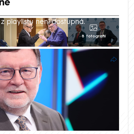
né
 playlistu není dostupná.
8 fotografií
ra (ODS) ve vysílání CNN Prima NEWS
a Fialy a slíbil, že vláda udělá vše, aby
oveň. Zatím to podle jeho slov nebylo
ergií.