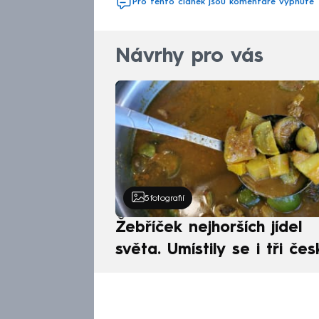
Pro tento článek jsou komentáře vypnuté
Návrhy pro vás
5
fotografií
Žebříček nejhorších jídel
světa. Umístily se i tři čes
pokrmy, vévodí skandináv
kuchyně