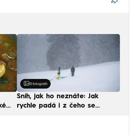
31
fotografií
Sníh, jak ho neznáte: Jak
ké
rychle padá i z čeho se
ská
skládá. A vločky nejsou bílé