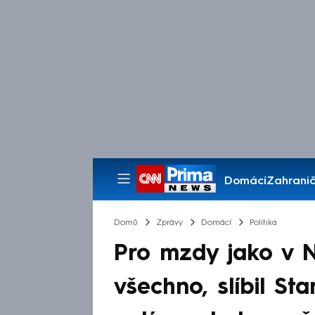
Domácí
Zahranič
Pořady
Domů
Zprávy
Domácí
Politika
Pro mzdy jako v
všechno, slíbil Sta