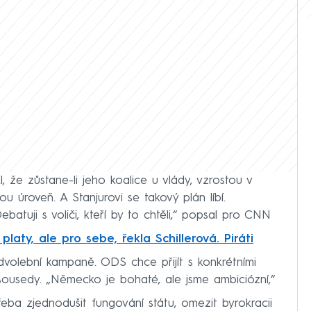
l, že zůstane-li jeho koalice u vlády, vzrostou v
úroveň. A Stanjurovi se takový plán líbí.
atuji s voliči, kteří by to chtěli,“ popsal pro CNN
aty, ale pro sebe, řekla Schillerová. Piráti
volební kampaně. ODS chce přijít s konkrétními
sousedy. „Německo je bohaté, ale jsme ambiciózní,“
řeba zjednodušit fungování státu, omezit byrokracii