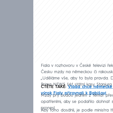
Fiala v rozhovoru v České televizi řek
Česku mzdy na německou či rakouskou 
„Uděláme vše, aby to byla pravda. Deb
Prima NEWS šéf státní kasy Stanjura.
ČTĚTE TAKÉ:
Vláda chce německé pl
výrok Fialy přirovnali k Babišovi
Mzdy prý budou jedním z témat před
opatřeními, aby se podařilo dohnat 
pronesl.
Aby toho dosáhli, je podle ministra t