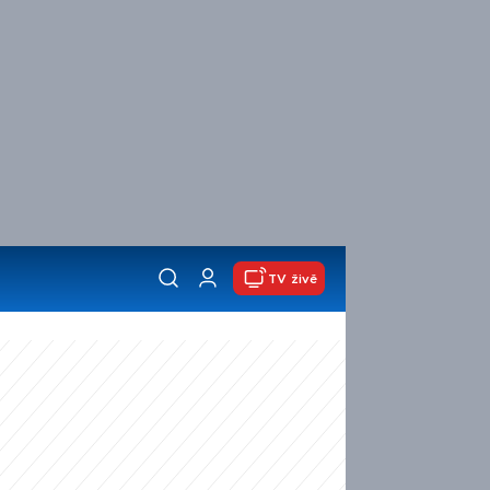
TV živě