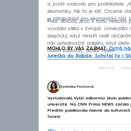
a zvýšit svobodu pro podnikatele. „
ekonomiky, tak to je klíč. Chceme st
je předpoklad pro ekonomický růst a v
Mezi důvody, proč k tomu nedošlo již 
vyvolala válka v Evropě. Univerzální 
skeptický, když ministři radili občan
nás upřednostnit stabilitu, když jdete 
MOHLO BY VÁS ZAJÍMAT:
Ostrá hád
musíte budovat,“ dodal ministr.
Jurečka do Babiše. Schytal to i 
Fa
Německo
Evrop
Dominika Fuchsová
Vystudovala Vyšší odbornou školu publici
univerzitě. Na CNN Prima NEWS začala ja
Předtím publikovala hlavně do kulturních
focení.