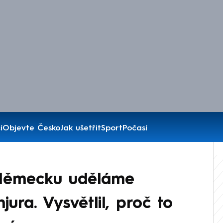
í
Objevte Česko
Jak ušetřit
Sport
Počasí
 Německu uděláme
njura. Vysvětlil, proč to