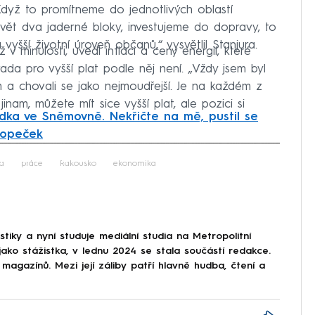
Když to promítneme do jednotlivých oblastí
avět dva jaderné bloky, investujeme do dopravy, to
yšší životní úroveň občanů,“ vysvětlil Stanjura.
v minulosti, uvedl inflaci a ceny energií, které
rada pro vyšší plat podle něj není. „Vždy jsem byl
ům a chovali se jako nejmoudřejší. Je na každém z
jinam, můžete mít sice vyšší plat, ale pozici si
ka ve Sněmovně. Nekřičte na mě, pustil se
Skopeček
iled to fetch
a
práce
Rakousko
ekonomika
stiky a nyní studuje mediální studia na Metropolitní
ko stážistka, v lednu 2024 se stala součástí redakce.
 magazínů. Mezi její záliby patří hlavně hudba, čtení a