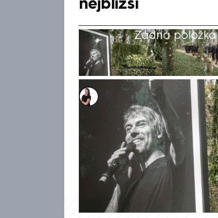
nejbližší
Žádná položka z
Eliška Míková
12. dub 2021, 14:12
Rodina a nejbližší přátelé se 
miliardářem Petrem Kellnerem
Aljašce. Pohřeb se podle infor
pražských Dejvicích. Rakev, k
průvod do zahrady.