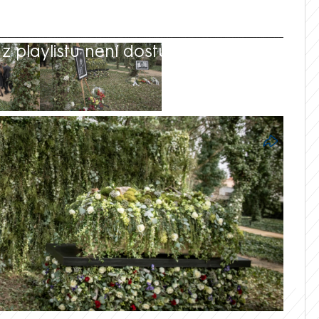
 playlistu není dostupná.
o víkendu naposledy rozloučili s
, který zemřel při nehodě vrtulníku na
mací webu Blesk.cz konal u rodinné vily v
terou pokrývaly květiny a mech, vyprovodil