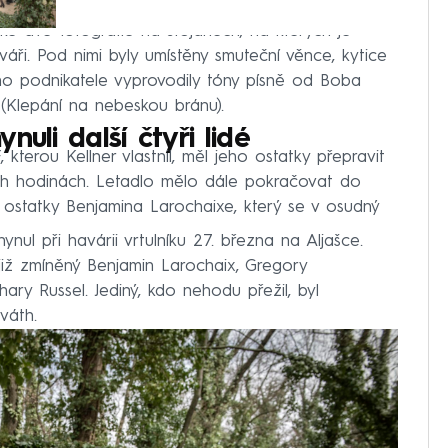
aké dvě fotografie na stojanech, na kterých je
ři. Pod nimi byly umístěny smuteční věnce, kytice
ho podnikatele vyprovodily tóny písně od Boba
Klepání na nebeskou bránu).
nuli další čtyři lidé
terou Kellner vlastnil, měl jeho ostatky přepravit
ch hodinách. Letadlo mělo dále pokračovat do
ostatky Benjamina Larochaixe, který se v osudný
ynul při havárii vrtulníku 27. března na Aljašce.
– již zmíněný Benjamin Larochaix, Gregory
y Russel. Jediný, kdo nehodu přežil, byl
váth.