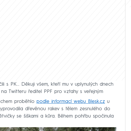
čili s PK… Děkuji všem, kteří mu v uplynulých dnech
 na Twitteru ředitel PPF pro vztahy s veřejným
Čechem proběhlo
podle informací webu Blesk.cz
u
 vyprovodila dřevěnou rakev s tělem zesnulého do
 větvičky se šiškami a kůra. Během pohřbu spočinula