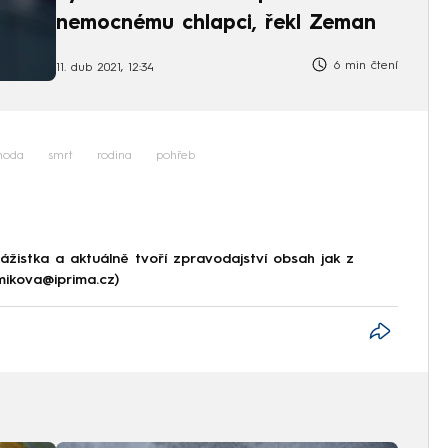
nemocnému chlapci, řekl Zeman
6 min čtení
11. dub 2021, 12:34
hoda
smrt
rodina
pohřeb
ážistka a aktuálně tvoří zpravodajství obsah jak z
.mikova@iprima.cz)