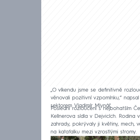
„O víkendu jsme se definitivně rozlou
věnovali pozitivní vzpomínku,“ napsal
sektorem Vladimír Mlynář.
Poslední rozloučení s nejbohatším 
Kellnerova sídla v Dejvicích. Rodina
zahrady, pokrývaly ji květiny, mech,
na katafalku mezi vzrostlými stromy.