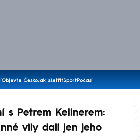
í
Objevte Česko
Jak ušetřit
Sport
Počasí
ní s Petrem Kellnerem:
né vily dali jen jeho