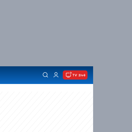
TV živě