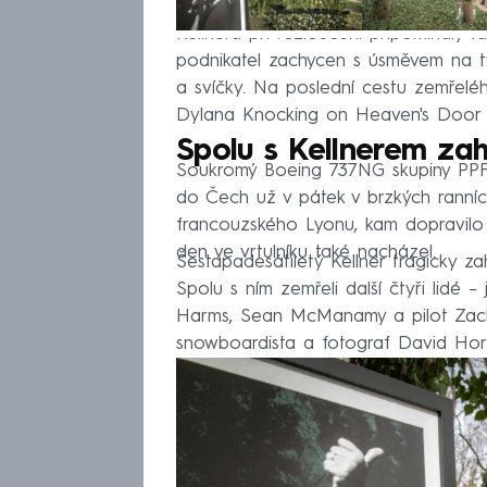
Kellnera při rozloučení připomínaly t
podnikatel zachycen s úsměvem na tvá
a svíčky. Na poslední cestu zemřelé
Dylana Knocking on Heaven's Door (
Spolu s Kellnerem zahy
Soukromý Boeing 737NG skupiny PPF, k
do Čech už v pátek v brzkých ranní
francouzského Lyonu, kam dopravilo 
den ve vrtulníku také nacházel.
Šestapadesátiletý Kellner tragicky zah
Spolu s ním zemřeli další čtyři lidé 
Harms, Sean McManamy a pilot Zachar
snowboardista a fotograf David Hor