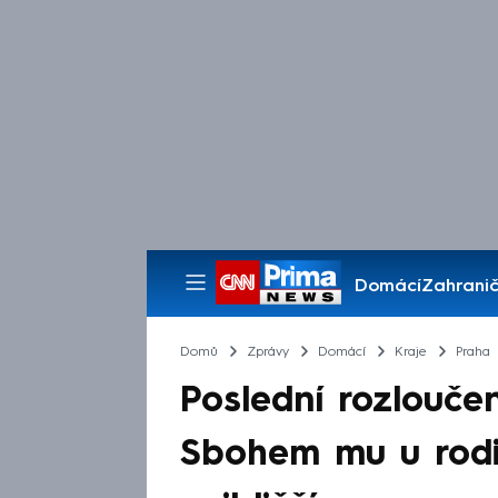
Domácí
Zahranič
Pořady
Domů
Zprávy
Domácí
Kraje
Praha
Poslední rozlouče
Sbohem mu u rodin