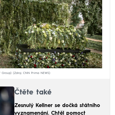
F Group)
Zdroj: CNN Prima NEWS
Čtěte také
Zesnulý Kellner se dočká státního
vyznamenání. Chtěl pomoct