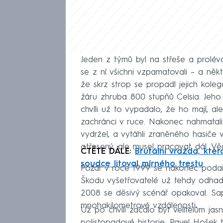
Jeden z týmů byl na střeše a prolév
se z ní všichni vzpamatovali – a někteř
že skrz strop se propadl jejich koleg
žáru zhruba 800 stupňů Celsia. Jeho 
chvíli už to vypadalo, že ho mají, a
zachránci v ruce. Nakonec nahmatali
vydržel, a vytáhli zraněného hasiče v
otřesený, ale musel pracovat dál. Vě
ČTĚTE DÁLE:
Brutální vražda, kte
soudce litoval mírného trestu
Požár v roce 1999 se nakonec podařil
Škodu vyšetřovatelé už tehdy odhadl
2008 se děsivý scénář opakoval. Sa
mnohakilometrové vzdálenosti.
Už po chvíli začalo být velitelům jas
polistopadové historie. Pavel Hošek