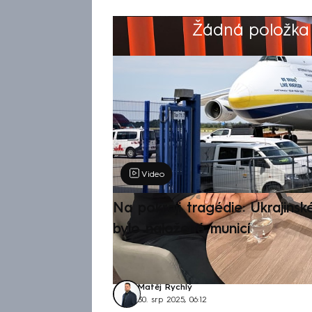
Žádná položka z
Výběr redakce
Video
Na pokraji tragédie: Ukrajinsk
bylo naložené municí
Matěj Rychlý
30. srp 2025, 06:12