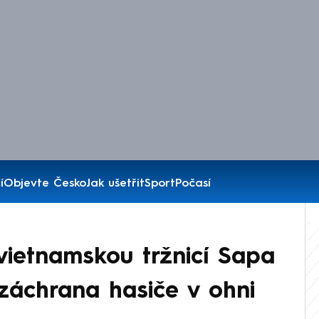
í
Objevte Česko
Jak ušetřit
Sport
Počasí
 vietnamskou tržnicí Sapa
záchrana hasiče v ohni