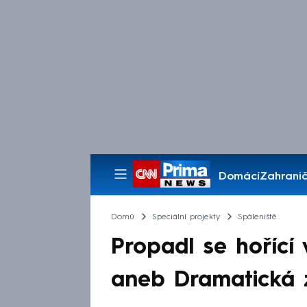
Domácí
Zahranič
Pořady
Domů
Speciální projekty
Spáleniště
Propadl se hořící
aneb Dramatická 