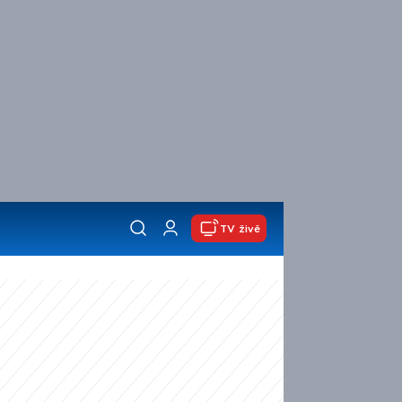
TV živě