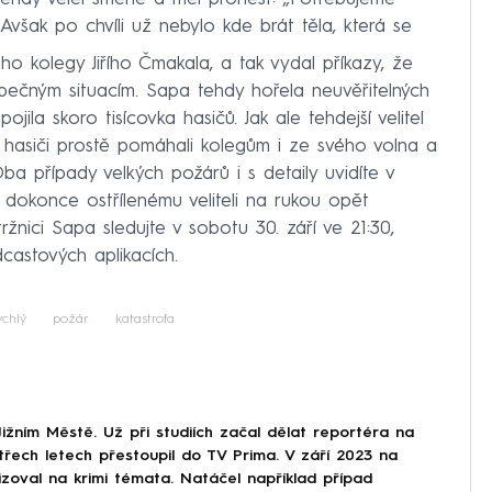
Avšak po chvíli už nebylo kde brát těla, která se
ho kolegy Jiřího Čmakala, a tak vydal příkazy, že
pečným situacím. Sapa tehdy hořela neuvěřitelných
ila skoro tisícovka hasičů. Jak ale tehdejší velitel
 hasiči prostě pomáhali kolegům i ze svého volna a
a případy velkých požárů i s detaily uvidíte v
 dokonce ostřílenému veliteli na rukou opět
ržnici Sapa sledujte v sobotu 30. září ve 21:30,
astových aplikacích.
ychlý
požár
katastrofa
Jižním Městě. Už při studiích začal dělat reportéra na
třech letech přestoupil do TV Prima. V září 2023 na
izoval na krimi témata. Natáčel například případ