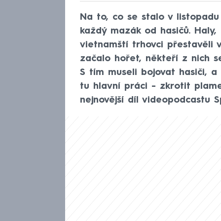
Na to, co se stalo v listopad
každý mazák od hasičů. Haly, k
vietnamští trhovci přestavěli 
začalo hořet, někteří z nich s
S tím museli bojovat hasiči, 
tu hlavní práci - zkrotit pla
nejnovější díl videopodcastu Sp