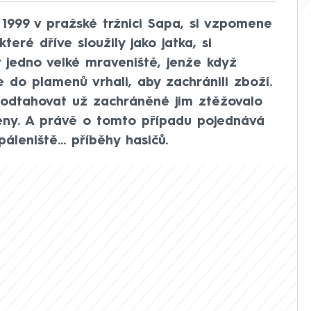
u 1999 v pražské tržnici Sapa, si vzpomene
teré dříve sloužily jako jatka, si
v jedno velké mraveniště, jenže když
e do plamenů vrhali, aby zachránili zboží.
a odtahovat už zachráněné jim ztěžovalo
meny. A právě o tomto případu pojednává
áleniště... příběhy hasičů.