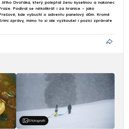
Jiřího Dvořáka, který poleptal ženu kyselinou a nakonec
raze. Podíval se několikrát i za hranice – jako
v Prešově, kde vybuchl o adventu panelový dům. Kromě
rimi zprávy, mimo to si ale vyzkoušel i pozici zprávaře
31
fotografií