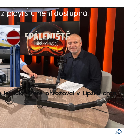
 playlistu není dostupná.
V
é letadlo, které ohrožoval v Lipsku dron,
Přilá
polit