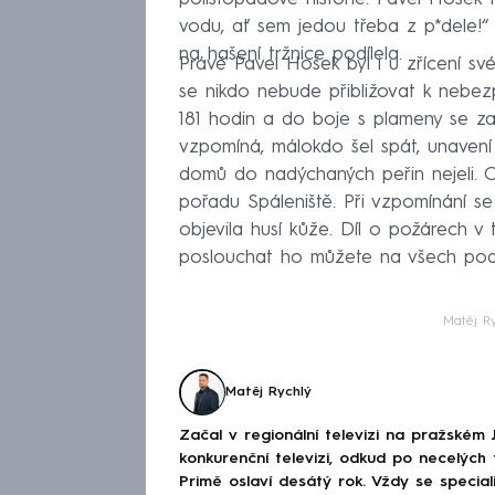
vodu, ať sem jedou třeba z p*dele!“ 
na hašení tržnice podílela.
Právě Pavel Hošek byl i u zřícení své
se nikdo nebude přibližovat k nebez
181 hodin a do boje s plameny se zapoj
vzpomíná, málokdo šel spát, unavení
domů do nadýchaných peřin nejeli. Ob
pořadu Spáleniště. Při vzpomínání se
objevila husí kůže. Díl o požárech v t
poslouchat ho můžete na všech podc
Matěj R
Matěj Rychlý
Začal v regionální televizi na pražském 
konkurenční televizi, odkud po necelých 
Primě oslaví desátý rok. Vždy se special