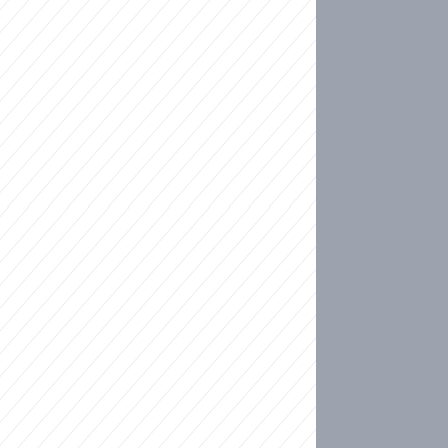
ideo
kat migranty do Česka? Sami by odešli, tvrdí exp
ické sebevraždě