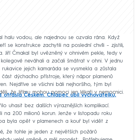
al halu vodou, ale najednou se ozvala rána. Když
í se konstrukce zachytili na poslední chvíli – zjistili,
a. Jiří Čmakal byl uvězněný v ohnivém pekle, tedy v
kolegové neváhali a začali šmátrat v ohni. V jednu
le rukavice jejich kamaráda se vysmekla a zůstala
 část dýchacího přístroje, který nápor plamenů
en. Nejdříve se všichni báli nejhoršího, tým byl
děli, že Jiřímu mohou pomoci jen lékaři v nemocnici.
rá otřásla Českem. Chlapec ubil vychovatelku,
o uhasit bez dalších výraznějších komplikací.
i na 200 milionů korun. Jenže v listopadu roku
pa byla opět v plamenech a kouř byl vidět z
né, že tohle je jeden z největších požárů
 tehdy velel směně a měl pronést: „Potřebujeme