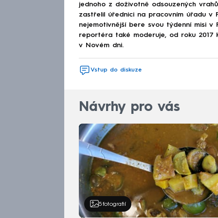
jednoho z doživotně odsouzených vrahů 
zastřelil úřednici na pracovním úřadu v P
nejemotivnější bere svou týdenní misi 
reportéra také moderuje, od roku 2017 K
v Novém dni.
Vstup do diskuze
Návrhy pro vás
5
fotografií