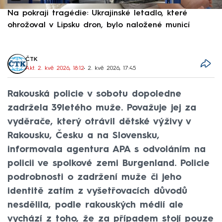
Na pokraji tragédie: Ukrajinské letadlo, které
P
ohrožoval v Lipsku dron, bylo naložené municí
e
ČTK
Akt. 2. kvě 2026, 18:12
• 2. kvě 2026, 17:45
Rakouská policie v sobotu dopoledne
zadržela 39letého muže. Považuje jej za
vyděrače, který otrávil dětské výživy v
Rakousku, Česku a na Slovensku,
informovala agentura APA s odvoláním na
policii ve spolkové zemi Burgenland. Policie
podrobnosti o zadržení muže či jeho
identitě zatím z vyšetřovacích důvodů
nesdělila, podle rakouských médií ale
vychází z toho, že za případem stojí pouze