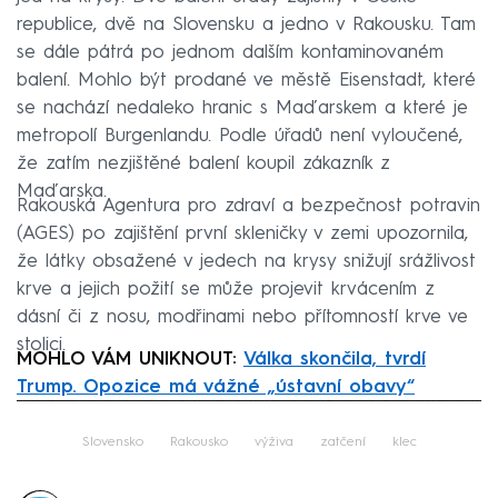
republice, dvě na Slovensku a jedno v Rakousku. Tam
se dále pátrá po jednom dalším kontaminovaném
balení. Mohlo být prodané ve městě Eisenstadt, které
se nachází nedaleko hranic s Maďarskem a které je
metropolí Burgenlandu. Podle úřadů není vyloučené,
že zatím nezjištěné balení koupil zákazník z
Maďarska.
Rakouská Agentura pro zdraví a bezpečnost potravin
(AGES) po zajištění první skleničky v zemi upozornila,
že látky obsažené v jedech na krysy snižují srážlivost
krve a jejich požití se může projevit krvácením z
dásní či z nosu, modřinami nebo přítomností krve ve
stolici.
MOHLO VÁM UNIKNOUT:
Válka skončila, tvrdí
Trump. Opozice má vážné „ústavní obavy“
Failed to fetch
Slovensko
Rakousko
výživa
zatčení
klec