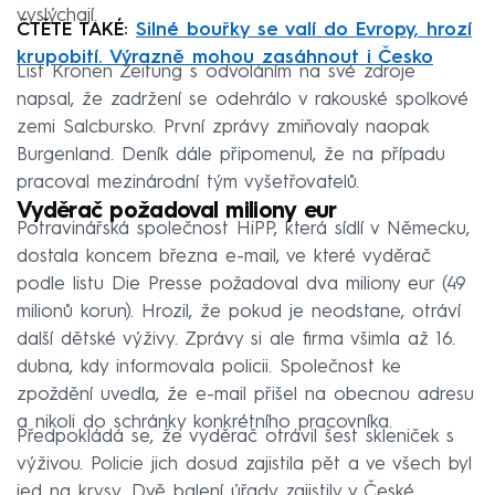
vyslýchají.
ČTĚTE TAKÉ:
Silné bouřky se valí do Evropy, hrozí
krupobití. Výrazně mohou zasáhnout i Česko
List Kronen Zeitung s odvoláním na své zdroje
napsal, že zadržení se odehrálo v rakouské spolkové
zemi Salcbursko. První zprávy zmiňovaly naopak
Burgenland. Deník dále připomenul, že na případu
pracoval mezinárodní tým vyšetřovatelů.
Vyděrač požadoval miliony eur
Potravinářská společnost HiPP, která sídlí v Německu,
dostala koncem března e-mail, ve které vyděrač
podle listu Die Presse požadoval dva miliony eur (49
milionů korun). Hrozil, že pokud je neodstane, otráví
další dětské výživy. Zprávy si ale firma všimla až 16.
dubna, kdy informovala policii. Společnost ke
zpoždění uvedla, že e-mail přišel na obecnou adresu
a nikoli do schránky konkrétního pracovníka.
Předpokládá se, že vyděrač otrávil šest skleniček s
výživou. Policie jich dosud zajistila pět a ve všech byl
jed na krysy. Dvě balení úřady zajistily v České