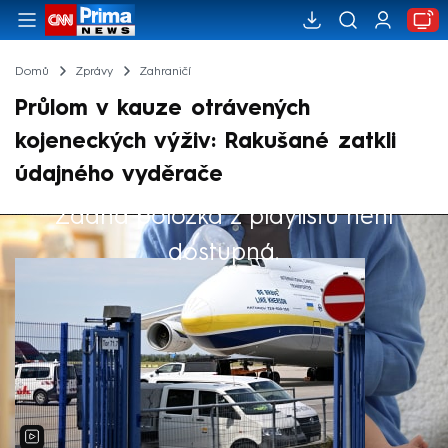
Domů
Zprávy
Zahraničí
Průlom v kauze otrávených
kojeneckých výživ: Rakušané zatkli
údajného vyděrače
Žádná položka z playlistu není
Výběr redakce
dostupná.