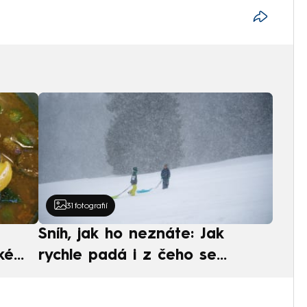
31
fotografií
Sníh, jak ho neznáte: Jak
ké
rychle padá i z čeho se
ská
skládá. A vločky nejsou bílé