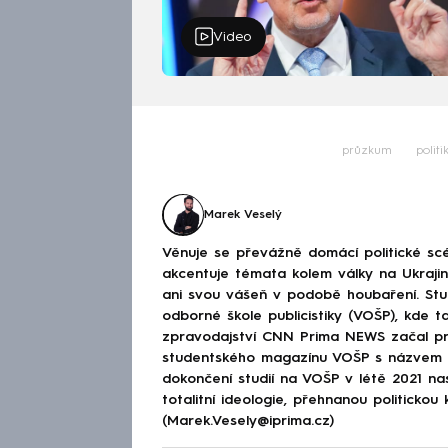
Video
průzkum
politi
Marek Veselý
Věnuje se převážně domácí politické scé
akcentuje témata kolem války na Ukraj
ani svou vášeň v podobě houbaření. Stu
odborné škole publicistiky (VOŠP), kde ta
zpravodajství CNN Prima NEWS začal pra
studentského magazínu VOŠP s názvem 
dokončení studií na VOŠP v létě 2021 n
totalitní ideologie, přehnanou politickou 
(Marek.Vesely@iprima.cz)