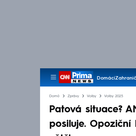
Domácí
Zahranič
Pořady
Domů
Zprávy
Volby
Volby 2025
Patová situace? 
posiluje. Opoziční