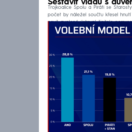
Sestavit vládu s důvě
Trojkoalice Spolu a Piráti se Staros
počet by náležel součtu křesel hnut
nově zvolené ústavní činitele nemuse