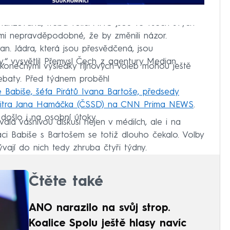
olarizovaná, třeba voliči ANO jsou ve všech svých
velmi nepravděpodobné, že by změnili názor.
an. Jádra, která jsou přesvědčená, jsou
“ vysvětlil Přemysl Čech z agentury Median.
konečnými výsledky říjnových voleb mohou ještě
ebaty. Před týdnem proběhl
 Babiše, šéfa Pirátů Ivana Bartoše, předsedy
 vnitra Jana Hamáčka (ČSSD) na CNN Prima NEWS
.
došlo i na osobní útoky.
ala vášnivou diskusi nejen v médiích, ale i na
taci Babiše s Bartošem se totiž dlouho čekalo. Volby
vají do nich tedy zhruba čtyři týdny.
Čtěte také
ANO narazilo na svůj strop.
Koalice Spolu ještě hlasy navíc