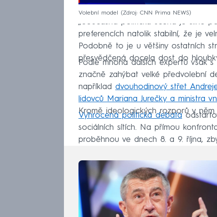
Volební model
Zdroj: CNN Prima NEWS
„Současná politická scéna je silně p
preferencích natolik stabilní, že je 
Podobně to je u většiny ostatních str
přesvědčená docela dost do hloubky,
Podle mnoha dalších expertů však s 
značně zahýbat velké předvolební d
například
dvouhodinový střet Andreje
lidovců Mariana Jurečky a ministra
Kromě ideologických rozporů v něm 
Vyhrocená politická debata
odstartov
sociálních sítích. Na přímou konfron
proběhnou ve dnech 8. a 9. října, zbý