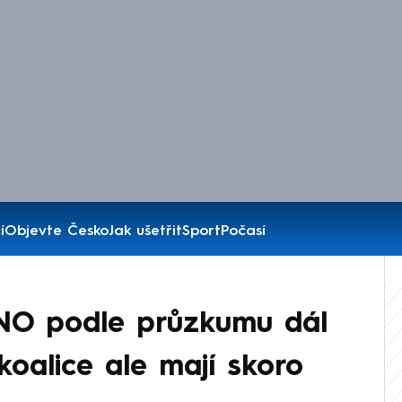
í
Objevte Česko
Jak ušetřit
Sport
Počasí
ANO podle průzkumu dál
 koalice ale mají skoro