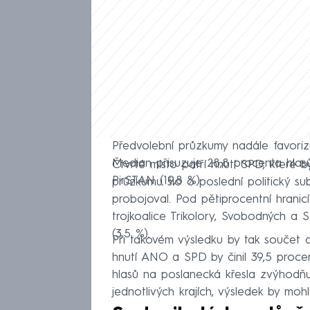
Předvolební průzkumy nadále favoriz
Median přisuzuje 28,8 procenta hlasů
Čtvrté místo patří hnutí SPD, které 
PirSTAN (19,8 %).
průzkumu šlo o poslední politický s
probojoval. Pod pětiprocentní hranicí 
trojkoalice Trikolory, Svobodných a S
(3,5 %).
Při takovém výsledku by tak součet d
hnutí ANO a SPD by činil 39,5 proc
hlasů na poslanecká křesla zvýhodňuje
jednotlivých krajích, výsledek by moh