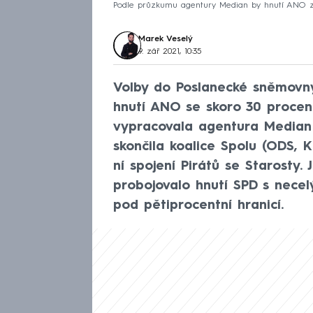
Podle průzkumu agentury Median by hnutí ANO zís
Marek Veselý
9. zář 2021, 10:35
Volby do Poslanecké sněmovny
hnutí ANO se skoro 30 procent
vypracovala agentura Median
skončila koalice Spolu (ODS,
ní spojení Pirátů se Starosty
probojovalo hnutí SPD s necelý
pod pětiprocentní hranicí.