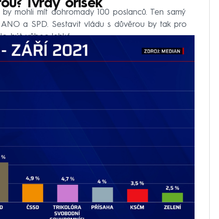
rou? Tvrdý oříšek
ty by mohli mít dohromady 100 poslanců. Ten samý
í ANO a SPD. Sestavit vládu s důvěrou by tak pro
lo být vůbec lehké.