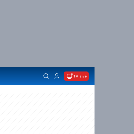
TV živě