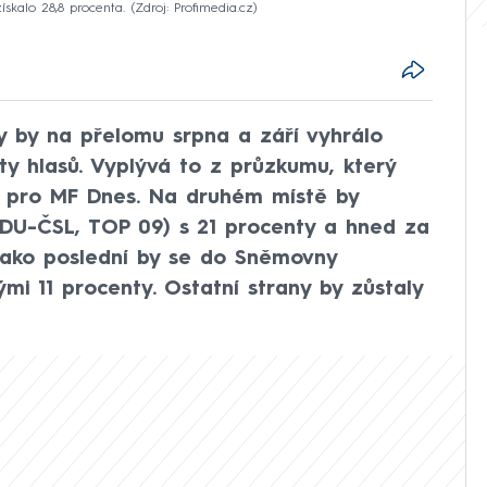
kalo 28,8 procenta.
Zdroj: Profimedia.cz
 by na přelomu srpna a září vyhrálo
y hlasů. Vyplývá to z průzkumu, který
 pro MF Dnes. Na druhém místě by
 KDU-ČSL, TOP 09) s 21 procenty a hned za
. Jako poslední by se do Sněmovny
mi 11 procenty. Ostatní strany by zůstaly