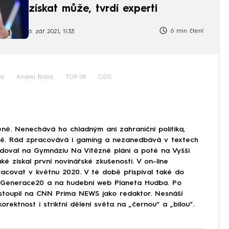
získat může, tvrdí experti
6 min čtení
6. zář 2021, 11:33
ka
Andrej Babiš
TOP 09
ODS
ně. Nenechává ho chladným ani zahraniční politika,
ině. Rád zpracovává i gaming a nezanedbává v textech
doval na Gymnáziu Na Vítězné pláni a poté na Vyšší
ké získal první novinářské zkušenosti. V on-line
covat v květnu 2020. V té době přispíval také do
Generace20 a na hudební web Planeta Hudba. Po
astoupil na CNN Prima NEWS jako redaktor. Nesnáší
korektnost i striktní dělení světa na „černou“ a „bílou“.