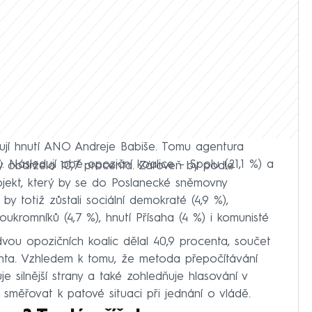
ují hnutí ANO Andreje Babiše. Tomu agentura
. Následují obě opoziční koalice – Spolu (21,1 %) a
by obdrželo 10,7 procenta. Zároveň by podle
ubjekt, který by se do Poslanecké sněmovny
by totiž zůstali sociální demokraté (4,9 %),
oukromníků (4,7 %), hnutí Přísaha (4 %) i komunisté
vou opozičních koalic dělal 40,9 procenta, součet
enta. Vzhledem k tomu, že metoda přepočítávání
 silnější strany a také zohledňuje hlasování v
l směřovat k patové situaci při jednání o vládě.