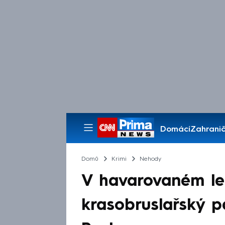
Domácí
Zahranič
Pořady
Domů
Krimi
Nehody
V havarovaném let
krasobruslařský pá