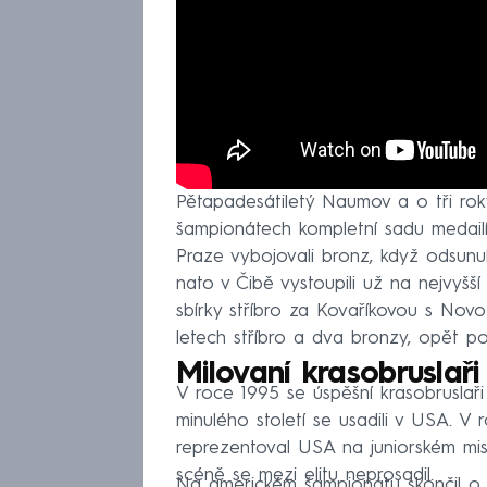
Pětapadesátiletý Naumov a o tři roky
šampionátech kompletní sadu medailí 
Praze vybojovali bronz, když odsunu
nato v Čibě vystoupili už na nejvyšší
sbírky stříbro za Kovaříkovou s Novot
letech stříbro a dva bronzy, opět po
Milovaní krasobruslaři
V roce 1995 se úspěšní krasobruslaři
minulého století se usadili v USA. V 
reprezentoval USA na juniorském mist
scéně se mezi elitu neprosadil.
Na americkém šampionátu skončil o 