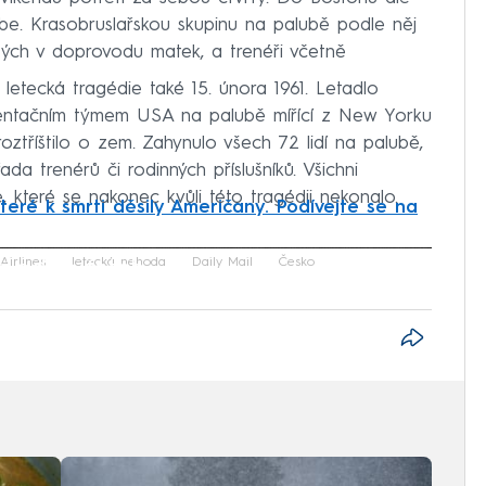
ibe. Krasobruslařskou skupinu na palubě podle něj
letých v doprovodu matek, a trenéři včetně
 letecká tragédie také 15. února 1961. Letadlo
ezentačním týmem USA na palubě mířící z New Yorku
oztříštilo o zem. Zahynulo všech 72 lidí na palubě,
da trenérů či rodinných příslušníků. Všichni
e, které se nakonec kvůli této tragédii nekonalo.
teré k smrti děsily Američany. Podívejte se na
iled to fetch
Airlines
letecká nehoda
Daily Mail
Česko