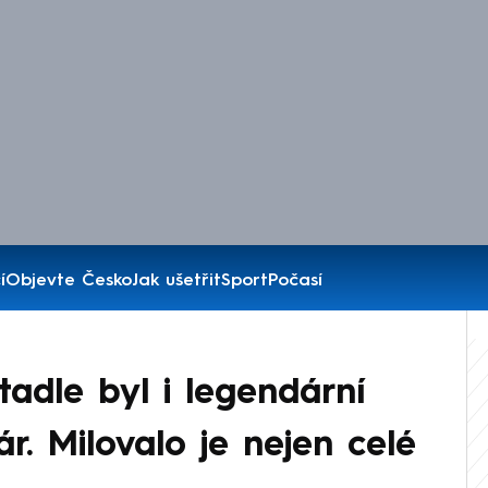
í
Objevte Česko
Jak ušetřit
Sport
Počasí
adle byl i legendární
r. Milovalo je nejen celé