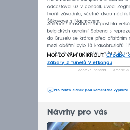
odcestoval už v pondělí, uvedl Zegh
tvořili závodníci, včetně dvou nácti
Šiškovové s Naumovem.
Americké krasobruslení postihla velká
belgických aerolinií Sabena s repr
do Bruselu se krátce před přistáním r
mezi oběťmi bylo 18 krasobruslařů i řa
cestovali na mistrovství světa v Praz
MOHLO VÁM UNIKNOUT:
Chodby, k
záběry z tunelů Vietkongu
Fa
dopravní nehoda
American 
Pro tento článek jsou komentáře vypnuté
Návrhy pro vás