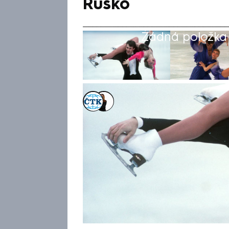
Rusko
Žádná položka z
ČTK
,
Michaela Bartošová
Akt. 30. led 2025, 19:12
• 30. led 2025, 09:18
V letadle, které se ve Washin
spadlo do řeky Potomac, byli i
Jevgenija Šiškovová a Vadim N
sportovní dvojice Radka Kovař
čtrnáctičlenné skupiny pasažé
do Bostonu z víkendového am
soustředění pro mladé talenty