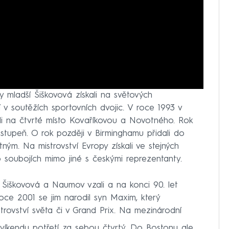
 mladší Šiškovová získali na světových
v soutěžích sportovních dvojic. V roce 1993 v
li na čtvrté místo Kovaříkovou a Novotného. Rok
 stupeň. O rok později v Birminghamu přidali do
ným. Na mistrovství Evropy získali ve stejných
 soubojích mimo jiné s českými reprezentanty.
 Šiškovová a Naumov vzali a na konci 90. let
roce 2001 se jim narodil syn Maxim, který
rovství světa či v Grand Prix. Na mezinárodní
víkendu potřetí za sebou čtvrtý. Do Bostonu ale