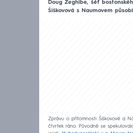
Doug Zeghibe, šéf bostonskéh
Šiškovová s Naumovem působil
Zprávu o přítomnosti Šiškovové a N
čtvrtek ráno. Původně se spekulovalo