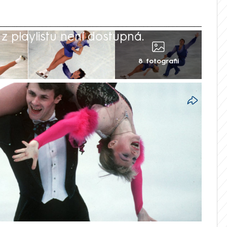
 playlistu není dostupná.
8 fotografií
gtonu srazilo s vojenským vrtulníkem a
 mistři světa v krasobruslení z roku 1994
aumov, někdejší velcí soupeři české
íková, René Novotný. Byli členy
rů z krasobruslařské komunity vracející se
erického šampionátu a následného
 ve Wichitě ve státě Kansas. Uvedl to