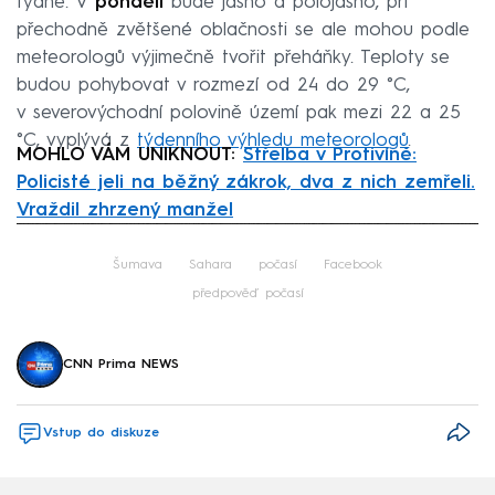
týdne. V
pondělí
bude jasno a polojasno, při
přechodně zvětšené oblačnosti se ale mohou podle
meteorologů výjimečně tvořit přeháňky. Teploty se
budou pohybovat v rozmezí od 24 do 29 °C,
v severovýchodní polovině území pak mezi 22 a 25
°C, vyplývá z
týdenního výhledu meteorologů
.
MOHLO VÁM UNIKNOUT:
Střelba v Protivíně:
Policisté jeli na běžný zákrok, dva z nich zemřeli.
Vraždil zhrzený manžel
Failed to fetch
Šumava
Sahara
počasí
Facebook
předpověď počasí
CNN Prima NEWS
Vstup do diskuze