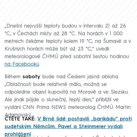
„Dnešní nejvyšší teploty budou v intervalu 21 až 26
°C, v Čechách místy až 28 °C. Na horách v 1 000
metrech čekáme teploty kolem 19 °C, na Šumavě a v
Krušných horách může být až 23 °C,“ uvedli
meteorologové ČHMÚ před sobotní šestou hodinou
na Facebooku
.
Během
soboty
bude nad Českem jasná obloha.
„Oblačnosti bude relativně málo, možná se
odpoledne objeví kupovitá na Moravě a ve Slezsku.
Ale jinak půjde o slunečný, teplý den,“ přiblížil ve
vysílání CNN Prima NEWS meteorolog ČHMÚ Martin
Adamovský.
ČTĚTE TAKÉ:
V Brně lidé postavili „barikádu“ proti
sudetským Němcům. Pavel a Steinmeier vydali
prohlášení