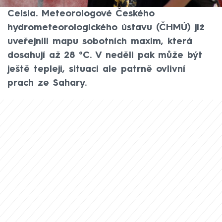
během nich magickou hranici 30 stupňů
Celsia. Meteorologové Českého
hydrometeorologického ústavu (ČHMÚ) již
uveřejnili mapu sobotních maxim, která
dosahují až 28 °C. V neděli pak může být
ještě tepleji, situaci ale patrně ovlivní
prach ze Sahary.