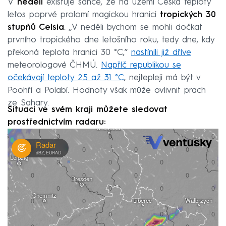
V
neděli
existuje šance, že na území Česka teploty
letos poprvé prolomí magickou hranici
tropických 30
stupňů Celsia
. „V neděli bychom se mohli dočkat
prvního tropického dne letošního roku, tedy dne, kdy
překoná teplota hranici 30 °C,”
nastínili již dříve
meteorologové ČHMÚ.
Napříč republikou se
očekávají teploty 25 až 31 °C
, nejtepleji má být v
Poohří a Polabí. Hodnoty však může ovlivnit prach
ze Sahary.
Situaci ve svém kraji můžete sledovat
prostřednictvím radaru: