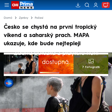
Domů
Zprávy
Počasí
Česko se chystá na první tropický
víkend a saharský prach. MAPA
ukazuje, kde bude nejtepleji
Žádná položka z playlistu není
dostupná.
7 fotografií
CNN Prima NEWS
23. kvě 2026, 09:35
Česko zažívá dosud nejteplejší dny
letošního roku. Teploty budou atakovat