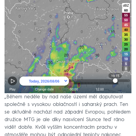
„Během neděle by nad naše území měl doputovat
společně s vysokou oblačností i saharský prach. Ten
se aktuálně nachází nad západní Evropou, pohledem
družice MTG je ale díky nasvícení Slunce teď ráno
vidět dobře. Kvůli vyšším koncentracím prachu v
atmosféře mohou být odpolední teploty nakonec