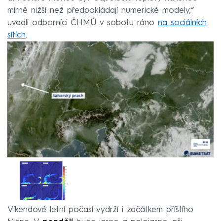
mírně nižší než předpokládají numerické modely,“
uvedli odborníci ČHMÚ v sobotu ráno
na sociálních
sítích
.
Víkendové letní počasí vydrží i začátkem příštího