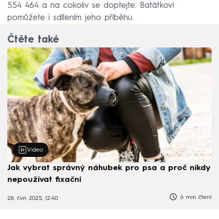
554 464 a na cokoliv se doptejte. Batátkovi
pomůžete i sdílením jeho příběhu.
Čtěte také
Video
Jak vybrat správný náhubek pro psa a proč nikdy
nepoužívat fixační
6 min čtení
28. čvn 2025, 12:40