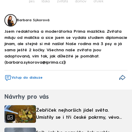
pes
láska
zvířata
domov
útulek
Barbara Sýkorová
Jsem redaktorka a moderátorka Prima mazlíčka. Zvířata
miluju od malička a sice jsem se vydala studiem diplomacie
jinam, ale stejně si mě našla! Naše rodina má 3 psy a já
sama ještě 2 kočky. Všechna naše zvířata jsou
adoptovaná, vím tak, jak důležité je pomáhat.
(barbara.sykorova@iprima.cz))
Vstup do diskuze
Návrhy pro vás
Žebříček nejhorších jídel světa.
Umístily se i tři české pokrmy, vévodí
skandinávská kuchyně