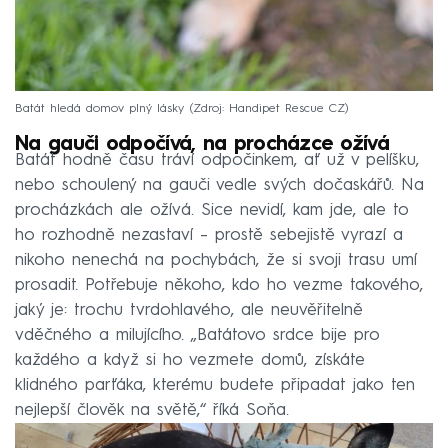
Batát hledá domov plný lásky
Zdroj: Handipet Rescue CZ
Na gauči odpočívá, na procházce ožívá
Batát hodně času tráví odpočinkem, ať už v pelíšku,
nebo schoulený na gauči vedle svých dočaskářů. Na
procházkách ale ožívá. Sice nevidí, kam jde, ale to
ho rozhodně nezastaví – prostě sebejistě vyrazí a
nikoho nenechá na pochybách, že si svoji trasu umí
prosadit. Potřebuje někoho, kdo ho vezme takového,
jaký je: trochu tvrdohlavého, ale neuvěřitelně
vděčného a milujícího. „Batátovo srdce bije pro
každého a když si ho vezmete domů, získáte
klidného parťáka, kterému budete připadat jako ten
nejlepší člověk na světě,“ říká Soňa.