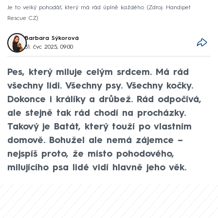
Je to velký pohodář, který má rád úplně každého
Zdroj: Handipet
Rescue CZ
Barbara Sýkorová
31. čvc 2025, 09:00
Pes, který miluje celým srdcem. Má rád
všechny lidi. Všechny psy. Všechny kočky.
Dokonce i králíky a drůbež. Rád odpočívá,
ale stejně tak rád chodí na procházky.
Takový je Batát, který touží po vlastním
domově. Bohužel ale nemá zájemce –
nejspíš proto, že místo pohodového,
milujícího psa lidé vidí hlavně jeho věk.