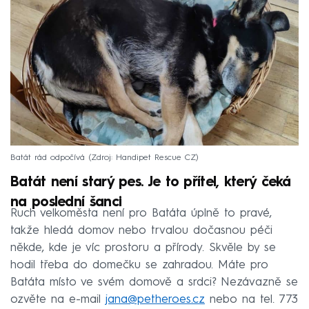
Batát rád odpočívá
Zdroj: Handipet Rescue CZ
Batát není starý pes. Je to přítel, který čeká
na poslední šanci
Ruch velkoměsta není pro Batáta úplně to pravé,
takže hledá domov nebo trvalou dočasnou péči
někde, kde je víc prostoru a přírody. Skvěle by se
hodil třeba do domečku se zahradou. Máte pro
Batáta místo ve svém domově a srdci? Nezávazně se
ozvěte na e-mail
jana@petheroes.cz
nebo na tel. 773