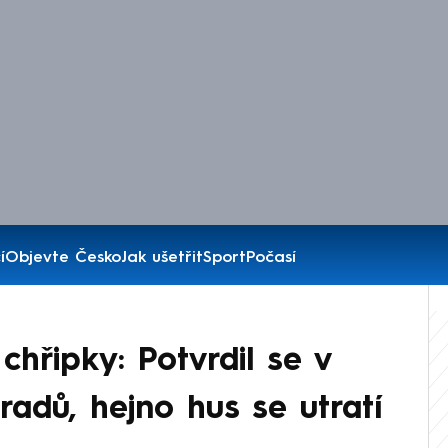
í
Objevte Česko
Jak ušetřit
Sport
Počasí
chřipky: Potvrdil se v
adů, hejno hus se utratí