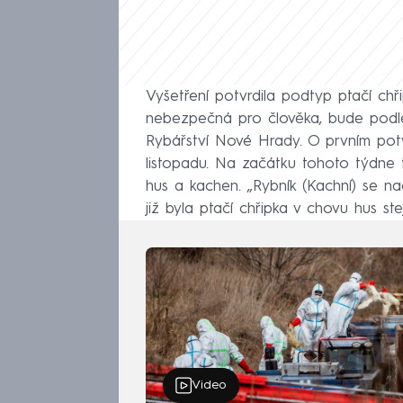
Vyšetření potvrdila podtyp ptačí chř
nebezpečná pro člověka, bude podle
Rybářství Nové Hrady. O prvním potvr
listopadu. Na začátku tohoto týdne t
hus a kachen. „Rybník (Kachní) se na
již byla ptačí chřipka v chovu hus s
Video