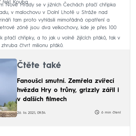
 řekl Kouba.
m Nové Hrady se v jižních Čechách ptačí chřipka
opadu, v malochovu v Dolní Lhotě u Stráže nad
ináři tam proto vyhlásili mimořádná opatření a
metrové zóně jsou dva velkochovy, kde je přes 100
tačí chřipky, a to jak u volně žijících ptáků, tak v
i zhruba čtvrt milionu ptáků.
Čtěte také
Fanoušci smutní. Zemřela zvířecí
hvězda Hry o trůny, grizzly zářil i
v dalších filmech
6 min čtení
26. lis 2021, 09:34