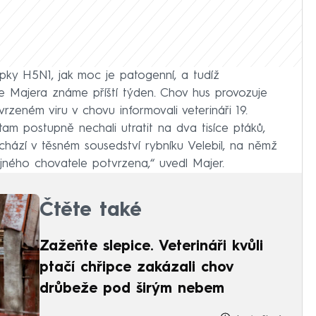
ipky H5N1, jak moc je patogenní, a tudíž
 Majera známe příští týden. Chov hus provozuje
zeném viru v chovu informovali veterináři 19.
am postupně nechali utratit na dva tisíce ptáků,
chází v těsném sousedství rybníku Velebil, na němž
tejného chovatele potvrzena,“ uvedl Majer.
Čtěte také
Zažeňte slepice. Veterináři kvůli
ptačí chřipce zakázali chov
drůbeže pod širým nebem