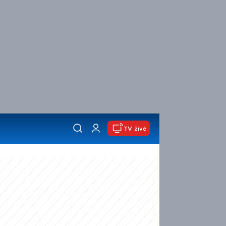
TV živě