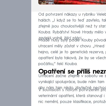
Od potvrzení nákazy u rybníku Veleb
halách. „I když se to teď zavřelo, ta
zřejmě jsou choulostivější než ty starš
Kouba. Rybářství Nové Hrady mělo v
zavlekli volně žijící ptáci.
Mladé husy byly podle Kouby původn
utracení měly zůstat v chovu. „Hned v
hejno, celé je to genetická rezerva, 
opatření byla taková, že by se všech
počátku,“ řekl Kouba.
Opatření se příliš nez
Utrácení začne zřejmě v sobotu ve spol
vynikající spolupráce, bude nám tam a
aby nám tam nikdo zbytečně nechodil
V souvislosti s novým potvrzením pt
veterinární opatření, která stanovuj
nic nemění, pouze klasifikace, proto