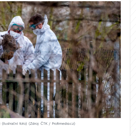
(Ilustrační foto)
Zdroj: ČTK / Profimedia.cz