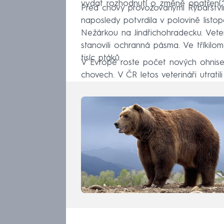
vydat rozhodnutí o změně opatření,“
Před chovy provozovanými Rybářství
naposledy potvrdila v polovině list
Nežárkou na Jindřichohradecku. Veter
stanovili ochranná pásma. Ve tříkilo
tisíc ptáků.
V Evropě roste počet nových ohnisek p
chovech. V ČR letos veterináři utratil