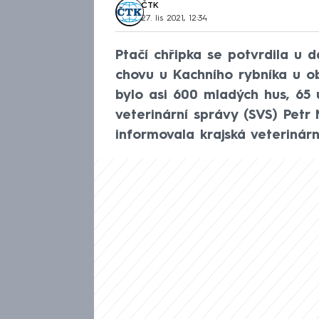
ČTK
27. lis 2021, 12:34
Ptačí chřipka se potvrdila u 
chovu u Kachního rybníka u o
bylo asi 600 mladých hus, 65 u
veterinární správy (SVS) Petr 
informovala krajská veterinárn