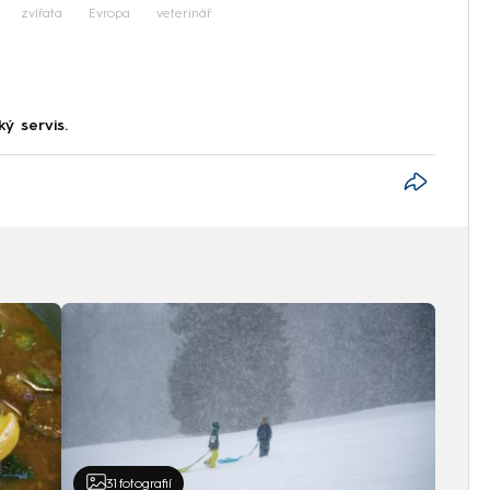
zvířata
Evropa
veterinář
ký servis.
31
fotografií