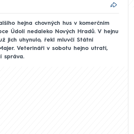
dalšího hejna chovných hus v komerčním
bce Údolí nedaleko Nových Hradů. V hejnu
ž jich uhynulo, řekl mluvčí Státní
Majer. Veterináři v sobotu hejno utratí,
í správa.