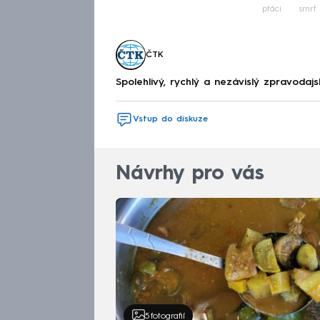
ptáci
smrt
ČTK
Spolehlivý, rychlý a nezávislý zpravodajs
Vstup do diskuze
Návrhy pro vás
5
fotografií