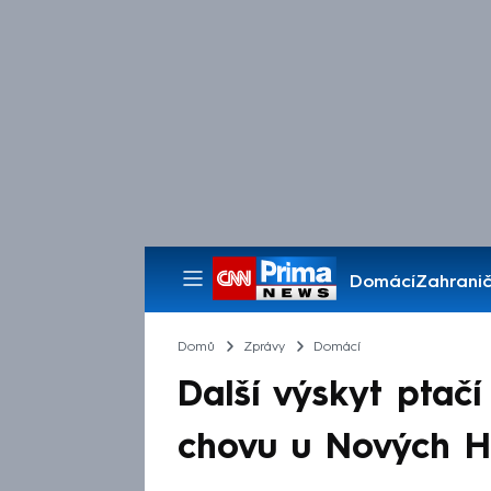
Domácí
Zahranič
Pořady
Domů
Zprávy
Domácí
Další výskyt ptačí 
chovu u Nových Hr