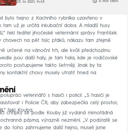
6 min čtení
23. lis 2021, 14:43
il bylo hejno z Kachního rybníka uzavřeno v
k tam už je určitá inkubační doba. A mladší husy
í,“ řekl ředitel jihočeské veterinární správy František
 chovech na pět tisíc ptáků, nákazu tam zřejmě
ě určené na vánoční trh, ale kvůli předchozímu
edle jsou další haly, je tam hala, kde je rodičovské
proto postupujeme takto šetrněji. Jinak by ta
ny kontaktní chovy musely utratit hned na
mění
upráci veterinářů s hasiči i policií. „S hasiči je
sistovat i Policie ČR, aby zabezpečila celý prostor,
,“ řekl Kouba.
ačí chřipky se podle Kouby již vydaná mimořádná
í i ochranná pásma, výrazně nezmění. „V podstatě se
že do toho zahrnujeme další hejno, museli jsme