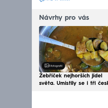
Návrhy pro vás
5
fotografií
Žebříček nejhorších jídel
světa. Umístily se i tři čes
pokrmy, vévodí skandináv
kuchyně