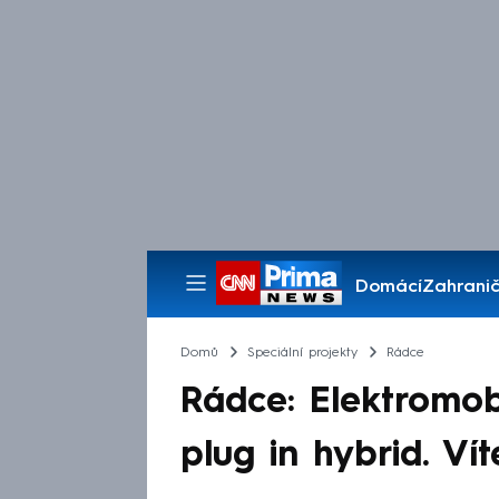
Domácí
Zahranič
Pořady
Domů
Speciální projekty
Rádce
Rádce: Elektromobi
plug in hybrid. Víte