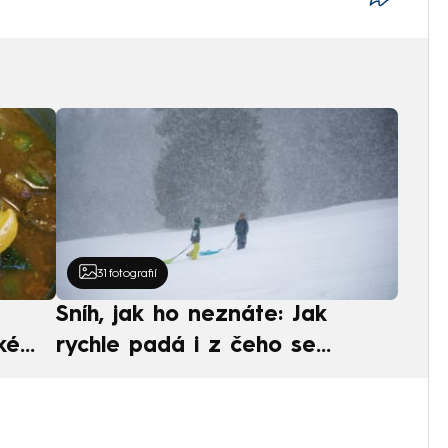
31
fotografií
Sníh, jak ho neznáte: Jak
ké
rychle padá i z čeho se
ská
skládá. A vločky nejsou bílé