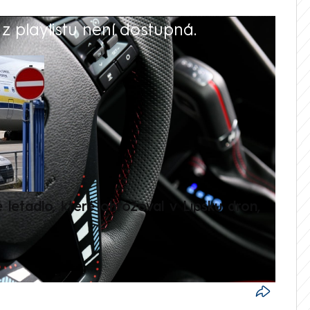
 playlistu není dostupná.
V
é letadlo, které ohrožoval v Lipsku dron,
Přilá
polit