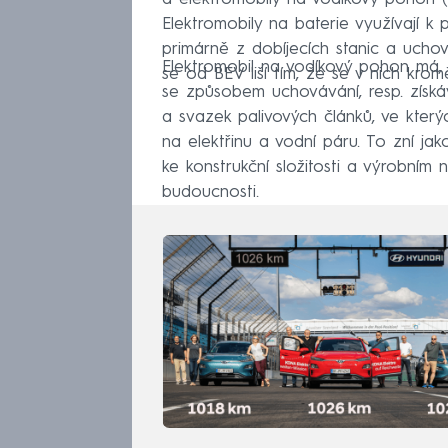
Elektromobily na baterie využívají k 
primárně z dobíjecích stanic a uchováv
Elektromobil na vodíkový pohon má, s
se od BEV liší tím, že se v nich kro
se způsobem uchovávání, resp. získá
a svazek palivových článků, ve kter
na elektřinu a vodní páru. To zní jak
ke konstrukční složitosti a výrobním
budoucnosti.