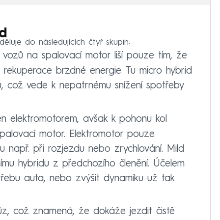
id
ěluje do následujících čtyř skupin:
ozů na spalovací motor liší pouze tím, že
 rekuperace brzdné energie. Tu micro hybrid
u, což vede k nepatrnému snížení spotřeby
ven elektromotorem, avšak k pohonu kol
spalovací motor. Elektromotor pouze
např. při rozjezdu nebo zrychlování. Mild
ímu hybridu z předchozího členění. Účelem
otřebu auta, nebo zvýšit dynamiku už tak
vůz, což znamená, že dokáže jezdit čistě