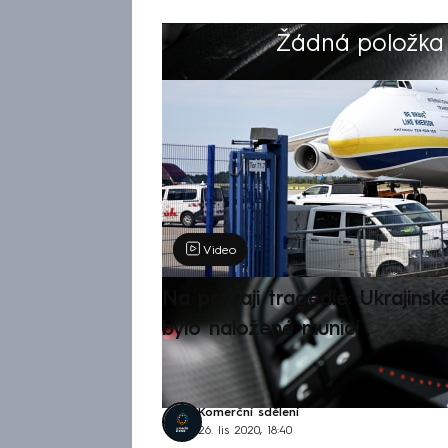
Žádná položka z
Výběr redakce
Video
Na pokraji tragédie: Ukrajinsk
bylo naložené municí
Komerční sdělení
26. lis 2020, 18:40