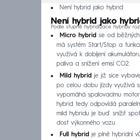
Není hybrid jako hybrid
Není hybrid jako hybr
Podle stupně hybridizace hybridy rozd
Micro hybrid
se od běžných v
má systém Start/Stop a funkci
využívá k dobíjení akumulátor
paliva a snížení emisí CO2.
Mild hybrid
je již sice vyba
po celou dobu jízdy využívá 
vypomáhá spalovacímu motoru 
hybrid tedy odpovídá paraleln
mild hybridu je buď snížit sp
dost výkonného vozu.
Full hybrid
je plně hybridní 