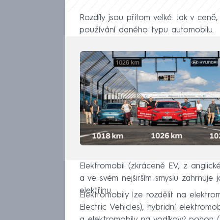
Rozdíly jsou přitom velké. Jak v cen
používání daného typu automobilu.
Elektromobil (zkráceně EV, z anglické
a ve svém nejširším smyslu zahrnuje 
elektřinu.
Elektromobily lze rozdělit na elektro
Electric Vehicles), hybridní elektromo
a elektromobily na vodíkový pohon (F