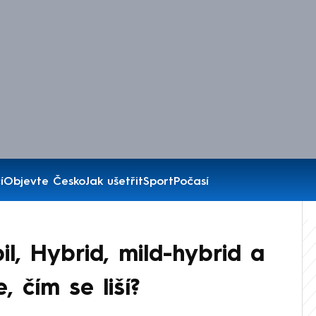
í
Objevte Česko
Jak ušetřit
Sport
Počasí
l, Hybrid, mild-hybrid a
, čím se liší?