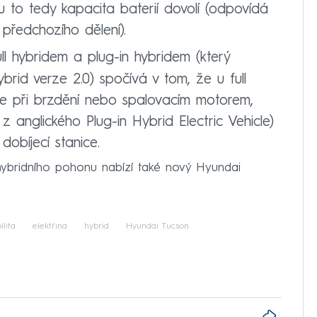
u to tedy kapacita baterií dovolí (odpovídá
předchozího dělení).
ll hybridem a plug-in hybridem (který
brid verze 2.0) spočívá v tom, že u full
ze při brzdění nebo spalovacím motorem,
z anglického Plug-in Hybrid Electric Vehicle)
dobíjecí stanice.
hybridního pohonu nabízí také nový Hyundai
lita
elektřina
hybrid
Hyundai Tucson