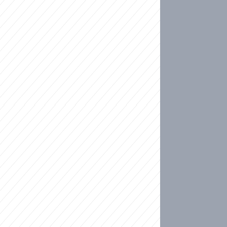
ideo
kat migranty do Česka? Sami by odešli, tvrdí exp
ické sebevraždě