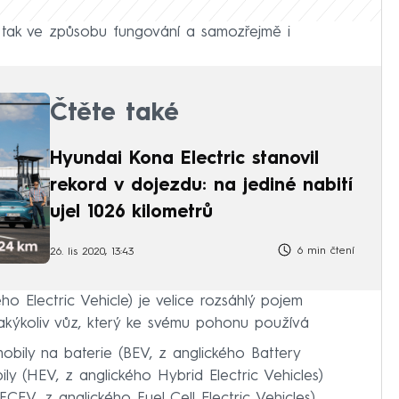
ě, tak ve způsobu fungování a samozřejmě i
Čtěte také
Hyundai Kona Electric stanovil
rekord v dojezdu: na jediné nabití
ujel 1026 kilometrů
6 min čtení
26. lis 2020, 13:43
ho Electric Vehicle) je velice rozsáhlý pojem
jakýkoliv vůz, který ke svému pohonu používá
mobily na baterie (BEV, z anglického Battery
bily (HEV, z anglického Hybrid Electric Vehicles)
CEV, z anglického Fuel Cell Electric Vehicles).