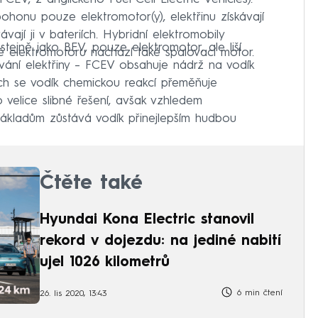
pohonu pouze elektromotor(y), elektřinu získávají
ají ji v bateriích. Hybridní elektromobily
tejně jako BEV, pouze elektromotor, ale liší
mě elektromotoru nachází také spalovací motor.
vání elektřiny – FCEV obsahuje nádrž na vodík
ých se vodík chemickou reakcí přeměňuje
o velice slibné řešení, avšak vzhledem
 nákladům zůstává vodík přinejlepším hudbou
Čtěte také
Hyundai Kona Electric stanovil
rekord v dojezdu: na jediné nabití
ujel 1026 kilometrů
6 min čtení
26. lis 2020, 13:43