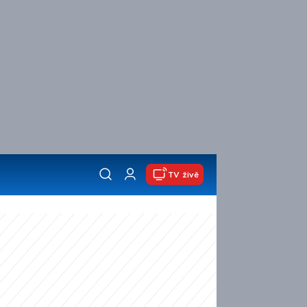
TV živě