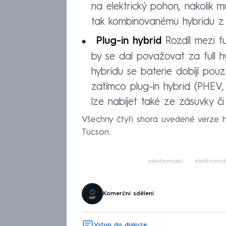
na elektrický pohon, nakolik m
tak kombinovanému hybridu z 
Plug-in hybrid
Rozdíl mezi fu
by se dal považovat za full hy
hybridu se baterie dobíjí pou
zatímco plug-in hybrid (PHEV, 
lze nabíjet také ze zásuvky či 
Všechny čtyři shora uvedené verze 
Tucson.
elektromobil
elektromobi
Komerční sdělení
Vstup do diskuze