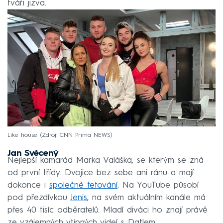
tváři jizva.
Like house
Zdroj: CNN Prima NEWS
Jan Svěcený
Nejlepší kamarád Marka Valáška, se kterým se zná
od první třídy. Dvojice bez sebe ani ránu a mají
dokonce i
společné tetování
. Na YouTube působí
pod přezdívkou
Jenis
, na svém aktuálním kanále má
přes 40 tisíc odběratelů. Mladí diváci ho znají právě
ze vzájemných vtipných videí s Datlem.