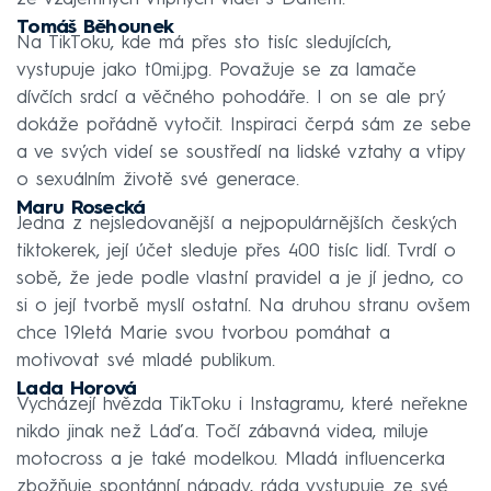
Tomáš Běhounek
Na TikToku, kde má přes sto tisíc sledujících,
vystupuje jako t0mi.jpg. Považuje se za lamače
dívčích srdcí a věčného pohodáře. I on se ale prý
dokáže pořádně vytočit. Inspiraci čerpá sám ze sebe
a ve svých videí se soustředí na lidské vztahy a vtipy
o sexuálním životě své generace.
Maru Rosecká
Jedna z nejsledovanější a nejpopulárnějších českých
tiktokerek, její účet sleduje přes 400 tisíc lidí. Tvrdí o
sobě, že jede podle vlastní pravidel a je jí jedno, co
si o její tvorbě myslí ostatní. Na druhou stranu ovšem
chce 19letá Marie svou tvorbou pomáhat a
motivovat své mladé publikum.
Lada Horová
Vycházejí hvězda TikToku i Instagramu, které neřekne
nikdo jinak než Láďa. Točí zábavná videa, miluje
motocross a je také modelkou. Mladá influencerka
zbožňuje spontánní nápady, ráda vystupuje ze své