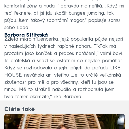
komfortní zóny a nuda jí opravdu nic neříká. „Když mi
teď řeknete, ať jsi jdu skočit bungee jumping, tak
půjdu. Jsem takový spontánní magor,“ popisuje samu
sebe Lada.
Barbora Stříteská
22letá mikroinfluencerka, jejíž popularita půjde nejspíš
v následujících týdnech rapidně nahoru. TikTok má
prozatím jako koníček a proces natáčení ji velmi baví.
Je přátelská a snaží se ostatním co nejvíce pomáhat.
Když se rozhodovalo o jejím přijetí do pořadu LIKE
HOUSE, neváhala ani vteřinu. „Je to určitě velikánská
zkušenost pro mě a pro všechny, kteří tu jsou se
mnou. Mě to strašně nabudilo a rozhodnutá jsem
byla téměř okamžitě,“ říká Barbora.
Čtěte také