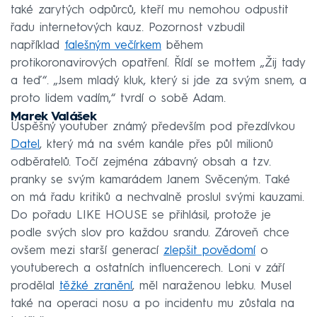
také zarytých odpůrců, kteří mu nemohou odpustit
řadu internetových kauz. Pozornost vzbudil
například
falešným večírkem
během
protikoronavirových opatření. Řídí se mottem „Žij tady
a teď“. „Jsem mladý kluk, který si jde za svým snem, a
proto lidem vadím,“ tvrdí o sobě Adam.
Marek Valášek
Úspěšný youtuber známý především pod přezdívkou
Datel
, který má na svém kanále přes půl milionů
odběratelů. Točí zejména zábavný obsah a tzv.
pranky se svým kamarádem Janem Svěceným. Také
on má řadu kritiků a nechvalně proslul svými kauzami.
Do pořadu LIKE HOUSE se přihlásil, protože je
podle svých slov pro každou srandu. Zároveň chce
ovšem mezi starší generací
zlepšit povědomí
o
youtuberech a ostatních influencerech. Loni v září
prodělal
těžké zranění
, měl naraženou lebku. Musel
také na operaci nosu a po incidentu mu zůstala na