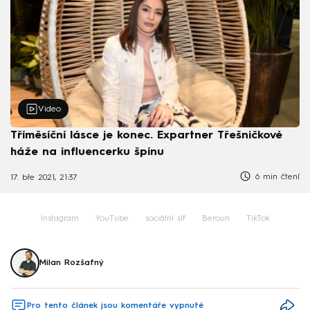
Video
Tříměsíční lásce je konec. Expartner Třešničkové
háže na influencerku špínu
6 min čtení
17. bře 2021, 21:37
Instagram
YouTube
sociální síť
Beroun
TikTok
Milan Rozšafný
Pro tento článek jsou komentáře vypnuté