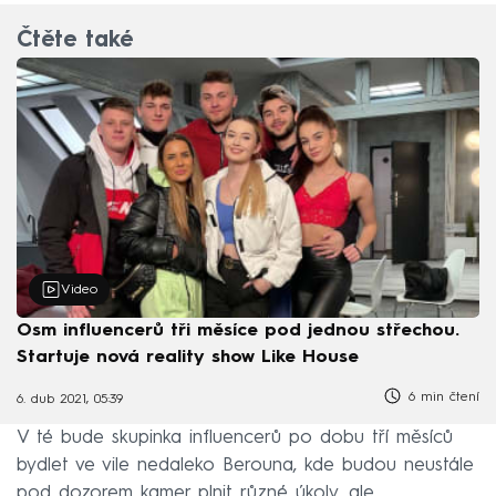
Čtěte také
Video
Osm influencerů tři měsíce pod jednou střechou.
Startuje nová reality show Like House
6 min čtení
6. dub 2021, 05:39
V té bude skupinka influencerů po dobu tří měsíců
bydlet ve vile nedaleko Berouna, kde budou neustále
pod dozorem kamer plnit různé úkoly, ale