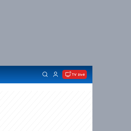
TV živě