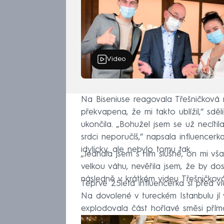
Video
Na Biseniuse reagovala Třešničková 
překvapena, že mi takto ublížil,“ sděl
ukončila. „Bohužel jsem se už necítil
srdci neporučíš,“ napsala influencer
idylicky, ale nebylo tomu tak.
„Jednala jsem s ním slušně, on mi v
velkou váhu, nevěřila jsem, že by dosp
následně v krátkém videu Třešničková
Teprve 25letá influencerka si před 
Na dovolené v tureckém Istanbulu jí 
explodovala část hořlavé směsi přímo