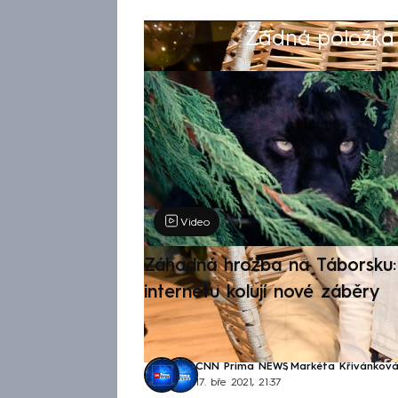
Žádná položka z
Výběr redakce
Video
Záhadná hrozba na Táborsku: 
internetu kolují nové záběry
CNN Prima NEWS
,
Markéta Křivánkov
17. bře 2021, 21:37