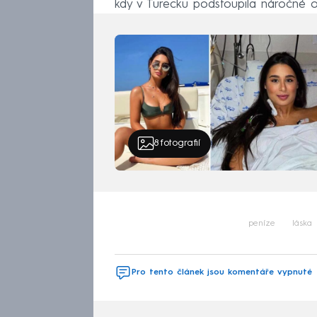
kdy v Turecku podstoupila náročné 
8
fotografií
peníze
láska
Pro tento článek jsou komentáře vypnuté