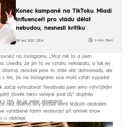
Konec kampaně na TikToku. Mladí
influenceři pro vládu dělat
nebudou, nesnesli kritiku
6 min čtení
29. led 2021, 23:14
rovněž na Instagramu. „Mrzí mě to a jsem
ila. Uvedla, že jim to ve vztahu neklapalo, a tak jej
a šťastná, zkoušeli jsme to stále dát dohromady, ale
ka s tím, že na Instagramu sice mohl vztah vypadat
šak začal vyhrožovat. Nedávala jsem jeho výhrůžkám
ělý člověk takto veřejně psal lži,“ doplnila
 s tím, že je velmi zklamaná.
více než dvěma lety prošla velmi těžkým obdobím.
ve vyhlášené tamní restauraci při ohnivé show
 u obličeje.