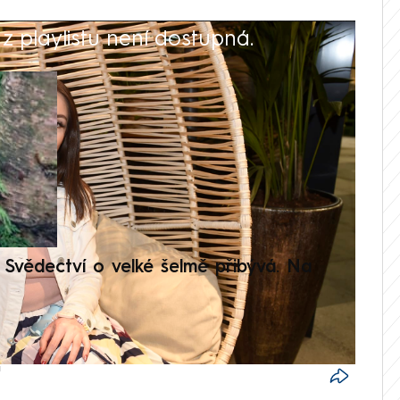
 playlistu není dostupná.
V
Svědectví o velké šelmě přibývá. Na
Setká
je op
á