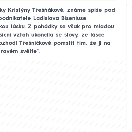
rky Kristýny Třešňákové, známe spíše pod
odnikatele Ladislava Biseniuse
elkou lásku. Z pohádky se však pro mladou
síční vztah ukončila se slovy, že lásce
ozhodl Třešničkové pomstít tím, že ji na
pravém světle“.