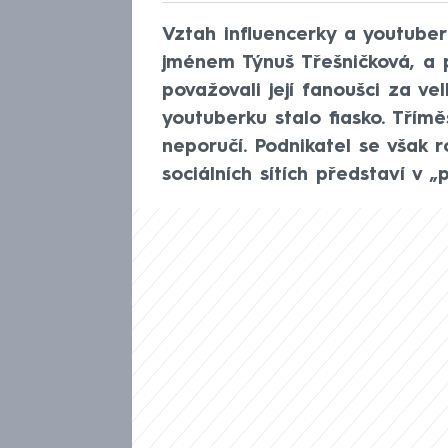
Vztah influencerky a youtube
jménem Týnuš Třešničková, a p
považovali její fanoušci za v
youtuberku stalo fiasko. Třímě
neporučí. Podnikatel se však r
sociálních sítích představí v „