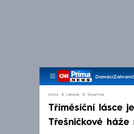
Domácí
Zahranič
Pořady
Domů
Lifestyle
ShowTime
Tříměsíční lásce j
Třešničkové háže 