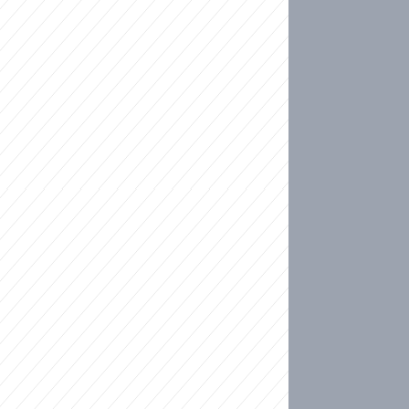
ideo
ní plné slz po 50 letech: Matku donutili dát d
ět spojil test DNA