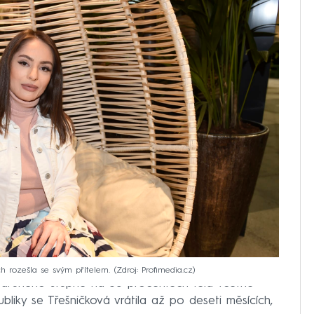
ch rozešla se svým přítelem.
Zdroj: Profimedia.cz
 druhého stupně na 35 procentech těla včetně
bliky se Třešničková vrátila až po deseti měsících,