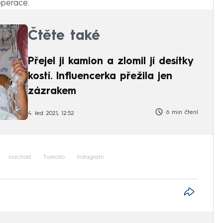
operace.
Čtěte také
Přejel ji kamion a zlomil jí desítky
kostí. Influencerka přežila jen
zázrakem
6 min čtení
4. led 2021, 12:52
rozchod
Turecko
Instagram