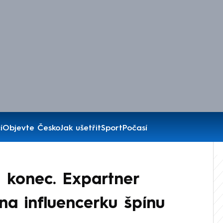
í
Objevte Česko
Jak ušetřit
Sport
Počasí
e konec. Expartner
na influencerku špínu