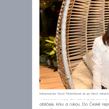
Influencerka Týnuš Třešničková se po třech měsící
Následkem byly závažné popáleniny
obličeje, krku a rukou. Do České repu