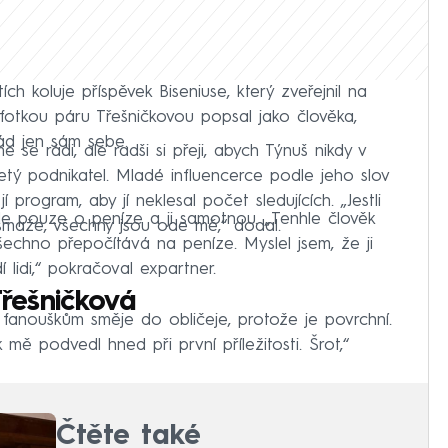
ch koluje příspěvek Biseniuse, který zveřejnil na
fotkou páru Třešničkovou popsal jako člověka,
ád jen sám sebe.
e se rádi, ale radši si přeji, abych Týnuš nikdy v
etý podnikatel. Mladé influencerce podle jeho slov
í program, aby jí neklesal počet sledujících. „Jestli
jde pouze o peníze a ji samotnou. „Tenhle člověk
 smaže, všechny jsou ode mě,“ dodal.
chno přepočítává na peníze. Myslel jsem, že ji
 lidi,“ pokračoval expartner.
Třešničková
 fanouškům směje do obličeje, protože je povrchní.
k mě podvedl hned při první příležitosti. Šrot,“
Čtěte také