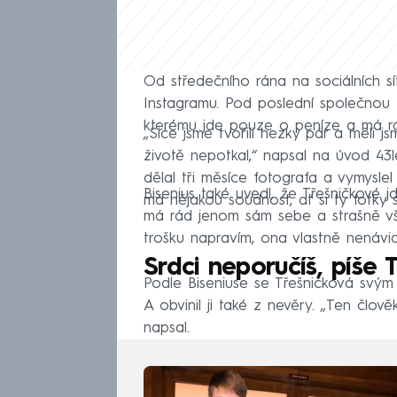
Od středečního rána na sociálních sítí
Instagramu. Pod poslední společnou 
kterému jde pouze o peníze a má r
„Sice jsme tvořili hezký pár a měli jsm
životě nepotkal,“ napsal na úvod 43l
dělal tři měsíce fotografa a vymyslel j
Bisenius také uvedl, že Třešničkové 
má nějakou soudnost, ať si ty fotky
má rád jenom sám sebe a strašně vše
trošku napravím, ona vlastně nenávidí
Srdci neporučíš, píše 
Podle Biseniuse se Třešničková svým
A obvinil ji také z nevěry. „Ten člově
napsal.